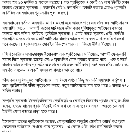
আসার হার ১৩ দশমিক ৪ শতাংশ কমেছে। গত প্রান্তিকে ৭ কোটি ২২ লাখ ইউনিট ফোন
বাজারে ছেড়েছে স্যামসাং। গ্যালাক্সি নোট ৯ ফ্ল্যাগশিপ ফোনটি বাজারে এলেও গ্যালাক্সি
এ সিরিজ স্যামসাংয়ের শূন্যস্থান পূরণ করছে।
স্যামসাংয়ের বর্তমান অবস্থায় আশার আলো হয়ে আসতে পারে এর ভাঁজ করা স্মার্টফোন ও
গ্যালাক্সি এস১০। আগামী বছরের মার্চ মাসে ভাঁজ করার সুবিধাযুক্ত স্মার্টফোন বাজারে
আনতে পারে দক্ষিণ কোরিয়ার প্রতিষ্ঠান স্যামসাং। একই সময়ে স্যামসাং ৫জি-সমর্থিত
গ্যালাক্সি এস১০ নামের একটি স্মার্টফোন বাজারে আনতে পারে বলে এ খাতের বিশেষজ্ঞরা
মনে করছেন। স্যামসাংয়ের মোবাইল বিভাগের প্রধান এ বিষয়ে ইঙ্গিত দিয়েছেন।
দক্ষিণ কোরিয়ার সংবাদমাধ্যম ইয়োনহাপ এক প্রতিবেদনে জানিয়েছে, আগামী ফেব্রুয়ারি
মাসের দিকে স্যামসাং তাদের এস১০ ফ্ল্যাগশিপ ফোন বাজারে ছাড়তে পারে। এরপর মার্চে
বাজারে আনতে পারে গ্যালাক্সি এফ নামে ফোল্ডেবল স্মার্টফোন। ওই সময় ৫জি নেটওয়ার্ক-
সমর্থিত এস১০-এর একটি সংস্করণ বাজারে আসতে পারে।
ভাঁজ করার সুবিধাযুক্ত স্মার্টফোনের দাম বিষয়ে এখনো কিছু জানায়নি স্যামসাং কর্তৃপক্ষ।
তবে প্রতিষ্ঠানটির ঘনিষ্ঠ সূত্রগুলো বলছে, নতুন স্মার্টফোনের দাম হতে পারে ১ হাজার ৭৭০
মার্কিন ডলার।
সম্প্রতি স্যামসাং ইলেকট্রনিকসের প্রেসিডেন্ট ও মোবাইল বিভাগের প্রধান কোহ ডং-জিন
বলেন, ২০১৯ সালের প্রথম দিকেই ভাঁজ করা ফোন আনবে স্যামসাং। শুরুতে ১০ লাখ
ইউনিট ফোন বাজারে ছাড়া হতে পারে।
ইয়োনহাপ তাদের প্রতিবেদনে বলেছে, ফেব্রুয়ারিতে অনুষ্ঠেয় মোবাইল ওয়ার্ল্ড কংগ্রেসে
ফোল্ডেবল স্মার্টফোন দেখাতে পারে স্যামসাং। এ ফোনে ৫জি নেটওয়ার্ক সমর্থন করতে
পারে।