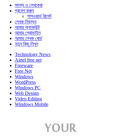
সদস্য ও লেখকেরা
প্রবেশ করুন
পাসওয়ার্ড রিসেট
লেখক নিবন্ধন
আমার অ্যাকাউন্ট
আমার প্রোফাইল
আমার লেখক বোর্ড
নতুন কিছু লিখুন
Technology News
Airtel free net
Freeware
Free Net
Windows
WordPress
Windows PC
Web Design
Video Editing
Windows Mobile