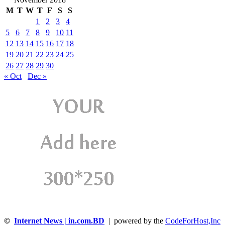
M
T
W
T
F
S
S
1
2
3
4
5
6
7
8
9
10
11
12
13
14
15
16
17
18
19
20
21
22
23
24
25
26
27
28
29
30
« Oct
Dec »
©
Internet News | in.com.BD
| powered by the
CodeForHost,Inc