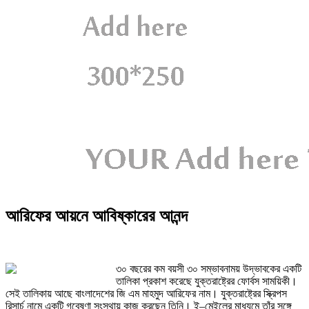
আরিফের আয়নে আবিষ্কারের আনন্দ
৩০ বছরের কম বয়সী ৩০ সম্ভাবনাময় উদ্ভাবকের একটি
তালিকা প্রকাশ করেছে যুক্তরাষ্ট্রের ফোর্বস সাময়িকী।
সেই তালিকায় আছে বাংলাদেশের জি এম মাহমুদ আরিফের নাম। যুক্তরাষ্ট্রের স্ক্রিপস
রিসার্চ নামে একটি গবেষণা সংস্থায় কাজ করছেন তিনি। ই–মেইলের মাধ্যমে তাঁর সঙ্গে