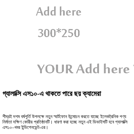
গ্যালাক্সি এস১০-এ থাকতে পারে ছয় ক্যামেরা
শীঘ্রই দশম বর্ষপূর্তি উপলক্ষে নতুন স্মার্টফোন উন্মোচন করতে যাচ্ছে ইলেকট্রনিক পণ্য
নির্মাতা দক্ষিণ কোরীয় প্রতিষ্ঠানটি। ধারণা করা হচ্ছে নতুন এই ডিভাইসটি হবে গ্যালাক্সি
এস১০–খবর ইন্ডিপেনডেন্ট-এর।