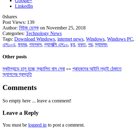
Google+
LinkedIn
0
shares
Post Views:
139
Author:
নিউজ ডেস্ক
on November 25, 2018
Categories:
Technology News
Tags:
Download Windows
,
internet news
,
Windows
,
Windows PC
,
এস১০এ
,
কযমর
,
গযলকস
,
গ্যালাক্সি এস১০
,
ছয়
,
থকত
,
পর
,
স্যামসাং
Other posts
স্কটল্যান্ডে চালু হচ্ছে স্বচালিত বাস সেবা
«
»
গ্রাহকদের আইনি লড়াই ঠেকাতে
অ্যাপলের প্রস্তুতি
Comments
So empty here ... leave a comment!
Leave a Reply
You must be
logged in
to post a comment.