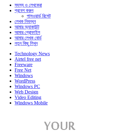
সদস্য ও লেখকেরা
প্রবেশ করুন
পাসওয়ার্ড রিসেট
লেখক নিবন্ধন
আমার অ্যাকাউন্ট
আমার প্রোফাইল
আমার লেখক বোর্ড
নতুন কিছু লিখুন
Technology News
Airtel free net
Freeware
Free Net
Windows
WordPress
Windows PC
Web Design
Video Editing
Windows Mobile