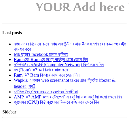
Last posts
নগদ নম্বর দিয়ে যে কারো নগদ একাউন্ট এর হাফ ইনফরমেশন বের করুন ওয়েবটুল
ব্যবহার করে ।
Mb ছাড়াই facebook চালান ছবিসহ
Ram এবং Rom এর মধ্যে পার্থক্য গুলো জেনে নিন
কম্পিউটার নেটওয়ার্ক (Computer Network) কি? জেনে নিন
রম (Rom) কি? রম কিভাবে কাজ করে
Ram কি? Ram কিভাবে কাজ করে জেনে নিন
Wapkiz এ বানান web screenshot taker site দ্বিতীয় [footer &
header] পব
মৌলিক বৈদ্যুতিক সরঞ্জাম ব্যবহারের নির্দেশিকা
AMP কি? AMP ব্লগার টেমপ্লেট এর সুবিধা এবং অসুবিধা গুলো জেনে নিন
প্রসেসর (CPU) কি? প্রসেসর কিভাবে কাজ করে জেনে নিন
Sidebar