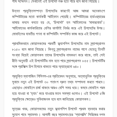
শীর্ষ সম্মেলন। সেখানেই এই চিপসেট লঞ্চ হতে পারে বলে জানা গিয়েছে।
উন্নত প্রযুক্তিসম্পন্ন চিপসেটের কারণেই আজ আমরা অনেকাংশে
কম্পিউটারের মতো কার্যকরী স্মার্টফোন পেয়েছি। কম্পিউটারের হার্ডওয়্যারের
ভাষায় বললে বলতে হয় যে, ‘চিপসেট’ হল স্মার্টফোনের ‘মাদারবোর্ড’।
স্মার্টফোনের কার্যকারিতার বেশির ভাগটাই নির্ভর করে এই চিপসেটের উপর।
মোবাইলের যাবতীয় গণনা বা কম্পিউটিং সম্পর্কিত কাজ করে এই চিপসেট।
প্রাথমিকভাবে কোয়ালকমের পরবর্তী ফ্ল্যাগশিপ চিপসেটের নাম স্ন্যাপড্রাগন
৮১৫০ বলে জানা গিয়েছে। কিন্তু স্ন্যাপড্রাগন নামের পাশে যেহেতু তিনটি
সংখ্যা দিয়েই কোয়ালকম তাদের চিপসেটের নামকরণ করে থাকে, তাই সেই
রীতি অনুযায়ী এই চিপসেটটির নাম হতে পারে স্ন্যাপড্রাগন ৮৫৫। চিপসেটটির
সঙ্গে গ্রাফিক্স চিপ হিসাবে থাকতে পারে অ্যাড্রেনো ৬৪০।
প্রযুক্তি ম্যাগাজিন পিসিপপ-এর প্রতিবেদন অনুসারে, অত্যাধুনিক প্রযুক্তির
সুবাদে নতুন এই চিপসেট ৩০ শতাংশ দ্রুত তথ্য সম্পাদনা করতে পারবে।
এছাড়াও মোবাইলে চার্জ থাকবে আরও বেশি সময় ধরে। কমবে মোবাইল গরম
হয়ে যাওয়া বা ‘হ্যাং’ করে যাওয়ার মতন সমস্যা গুলোও। এই চিপসেট ৫জি
প্রযুক্তির ক্ষেত্রেও সুবিধাজনক হবে বলে জানিয়েছে কোয়ালকম।
সূত্রের খবর, কোয়ালকমের নতুন ফ্ল্যাগশিপ চিপসেট প্রথম ব্যবহার করার
সুযোগ পাবে স্যামসাং। আগামী বছর স্যামসাংয়ের ‘গ্যালাক্সি’ সিরিজের দশম