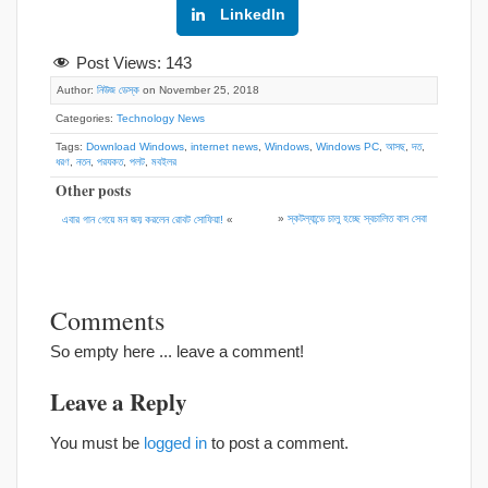
Google+
LinkedIn
Post Views:
143
Author:
নিউজ ডেস্ক
on November 25, 2018
Categories:
Technology News
Tags:
Download Windows
,
internet news
,
Windows
,
Windows PC
,
আসছ
,
দত
,
ধরণ
,
নতন
,
পরযকত
,
পলট
,
মবইলর
Other posts
»
স্কটল্যান্ডে চালু হচ্ছে স্বচালিত বাস সেবা
এবার গান গেয়ে মন জয় করলেন রোবট সোফিয়া!
«
Comments
So empty here ... leave a comment!
Leave a Reply
You must be
logged in
to post a comment.