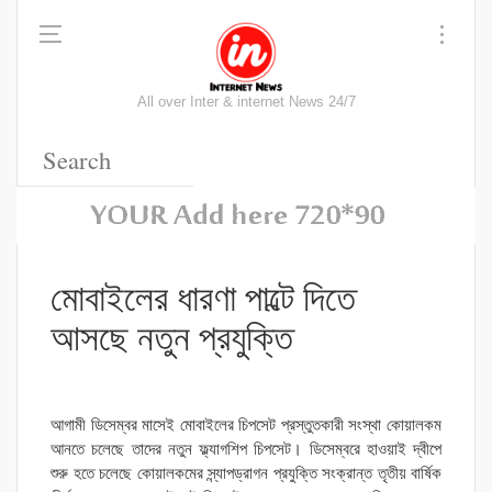
All over Inter & internet News 24/7
মোবাইলের ধারণা পাল্টে দিতে
আসছে নতুন প্রযুক্তি
আগামী ডিসেম্বর মাসেই মোবাইলের চিপসেট প্রস্তুতকারী সংস্থা কোয়ালকম
আনতে চলেছে তাদের নতুন ফ্ল্যাগশিপ চিপসেট। ডিসেম্বরে হাওয়াই দ্বীপে
শুরু হতে চলেছে কোয়ালকমের স্ন্যাপড্রাগন প্রযুক্তি সংক্রান্ত তৃতীয় বার্ষিক