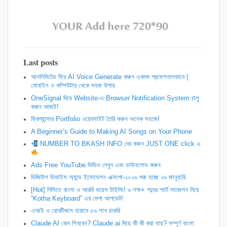
Last posts
আনলিমিটেড ফ্রি AI Voice Generate করুন একদম প্রফেশনালভাবে |
মোবাইল ও কম্পিউটার থেকে সহজ উপায়
OneSignal দিয়ে Website-এ Browser Notification System চালু
করুন আজই!
ফ্রিল্যান্সার Portfolio ওয়েবসাইট তৈরি করুন অনেক সহজে!
A Beginner’s Guide to Making AI Songs on Your Phone
NUMBER TO BKASH INFO বের করুন JUST ONE click এ
Ads Free YouTube ভিডিও দেখুন এবং ডাউনলোড করুন
ডিজিটাল ডিভাইস অ্যান্ড ইনোভেশন এক্সপো-২০২৬ শুরু হচ্ছে ২৯ জানুয়ারি
[Hot] পিসিতে বাংলা ও আরবি ভয়েস টাইপিং! ৯ লক্ষ+ শব্দের স্মার্ট সাজেশন নিয়ে
“Kotha Keyboard” এর মেগা আপডেট!
এআই ও রোবটিকসে হারাবে ৫৬ লাখ চাকরি
Claude AI কেন শিখবেন? Claude.ai দিয়ে কী কী করা যায়? সম্পূর্ণ বাংলা