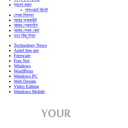
প্রবেশ করুন
পাসওয়ার্ড রিসেট
লেখক নিবন্ধন
আমার অ্যাকাউন্ট
আমার প্রোফাইল
আমার লেখক বোর্ড
নতুন কিছু লিখুন
Technology News
Airtel free net
Freeware
Free Net
Windows
WordPress
Windows PC
Web Design
Video Editing
Windows Mobile