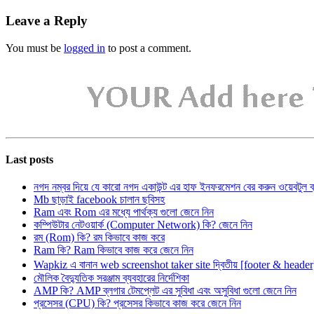
Leave a Reply
You must be
logged in
to post a comment.
Last posts
নগদ নম্বর দিয়ে যে কারো নগদ একাউন্ট এর হাফ ইনফরমেশন বের করুন ওয়েবটুল 
Mb ছাড়াই facebook চালান ছবিসহ
Ram এবং Rom এর মধ্যে পার্থক্য গুলো জেনে নিন
কম্পিউটার নেটওয়ার্ক (Computer Network) কি? জেনে নিন
রম (Rom) কি? রম কিভাবে কাজ করে
Ram কি? Ram কিভাবে কাজ করে জেনে নিন
Wapkiz এ বানান web screenshot taker site দ্বিতীয় [footer & heade
মৌলিক বৈদ্যুতিক সরঞ্জাম ব্যবহারের নির্দেশিকা
AMP কি? AMP ব্লগার টেমপ্লেট এর সুবিধা এবং অসুবিধা গুলো জেনে নিন
প্রসেসর (CPU) কি? প্রসেসর কিভাবে কাজ করে জেনে নিন