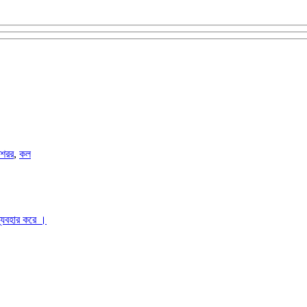
শরর
,
কল
ব্যবহার করে ।