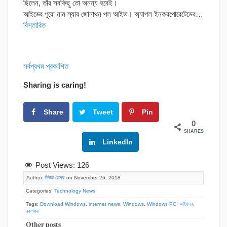
ছিলেন, তাঁর সবকিছু তো অনন্য হবেই।
আইভের পুরো নাম স্যার জোনাথন পল আইভ। অ্যাপল ইনকরপোরেটেডের…
বিস্তারিত
সর্বপ্রথম প্রকাশিত
Sharing is caring!
Share
Tweet
Pin
0
SHARES
Google+
LinkedIn
Post Views:
126
Author:
নিউজ ডেস্ক
on November 26, 2018
Categories:
Technology News
Tags:
Download Windows
,
internet news
,
Windows
,
Windows PC
,
আইফনর
,
নকশকর
Other posts