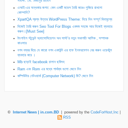
সমীক্ষা: মো. মিজানুর রহমান
এআই-এর অন্ধকার জগত: কেন একটি মডেল তৈরি করেও লুকিয়ে রাখলো
কোম্পানি?
XpartQA প্রশ্ন উত্তর WordPress Theme: নিয়ে নিন সম্পূর্ণ বিনামূল্যে
নিজেই তৈরি করুন Seo Tool For Blogs একদম সহজে আর নিজেই ব্যবহার
করুন।[Must See]
টাংগাইল স্টুডেন্ট অ্যাসোসিয়েশন অব সাস্ট’র নতুন সভাপতি আশিক , সম্পাদক
কাওসার
নগদ নম্বর দিয়ে যে কারো নগদ একাউন্ট এর হাফ ইনফরমেশন বের করুন ওয়েবটুল
ব্যবহার করে ।
Mb ছাড়াই facebook চালান ছবিসহ
Ram এবং Rom এর মধ্যে পার্থক্য গুলো জেনে নিন
কম্পিউটার নেটওয়ার্ক (Computer Network) কি? জেনে নিন
©
Internet News | in.com.BD
| powered by the
CodeForHost,Inc
|
RSS