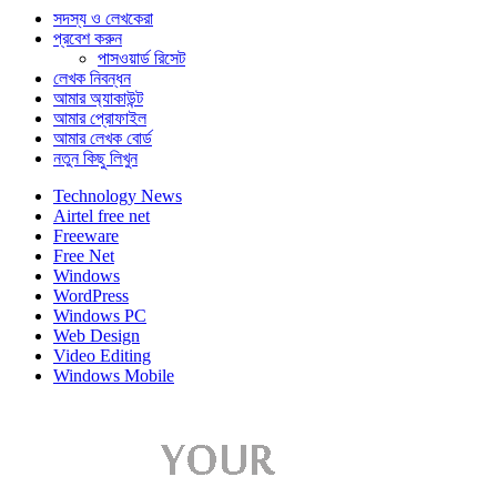
সদস্য ও লেখকেরা
প্রবেশ করুন
পাসওয়ার্ড রিসেট
লেখক নিবন্ধন
আমার অ্যাকাউন্ট
আমার প্রোফাইল
আমার লেখক বোর্ড
নতুন কিছু লিখুন
Technology News
Airtel free net
Freeware
Free Net
Windows
WordPress
Windows PC
Web Design
Video Editing
Windows Mobile