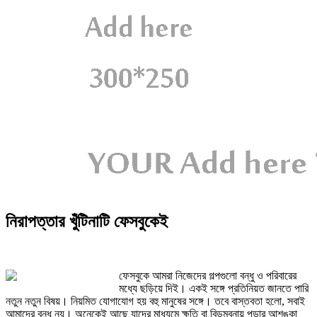
নিরাপত্তার খুঁটিনাটি ফেসবুকেই
ফেসবুকে আমরা নিজেদের গল্পগুলো বন্ধু ও পরিবারের
মধ্যে ছড়িয়ে দিই। একই সঙ্গে প্রতিনিয়ত জানতে পারি
নতুন নতুন বিষয়। নিয়মিত যোগাযোগ হয় বহু মানুষের সঙ্গে। তবে বাস্তবতা হলো, সবাই
আমাদের বন্ধু নয়। অনেকেই আছে যাদের মাধ্যমে ক্ষতি বা বিড়ম্বনায় পড়ার আশঙ্কা