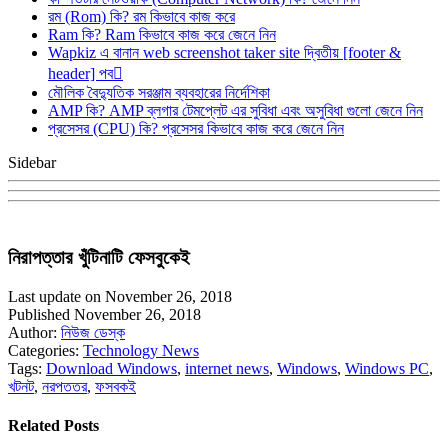
রম (Rom) কি? রম কিভাবে কাজ করে
Ram কি? Ram কিভাবে কাজ করে জেনে নিন
Wapkiz এ বানান web screenshot taker site দ্বিতীয় [footer &
header] পব
মৌলিক বৈদ্যুতিক সরঞ্জাম ব্যবহারের নির্দেশিকা
AMP কি? AMP ব্লগার টেমপ্লেট এর সুবিধা এবং অসুবিধা গুলো জেনে নিন
প্রসেসর (CPU) কি? প্রসেসর কিভাবে কাজ করে জেনে নিন
Sidebar
নিরাপত্তার খুঁটিনাটি ফেসবুকেই
Last update on November 26, 2018
Published November 26, 2018
Author:
নিউজ ডেস্ক
Categories:
Technology News
Tags:
Download Windows
,
internet news
,
Windows
,
Windows PC
,
খটনট
,
নরপততর
,
ফসবকই
Related Posts