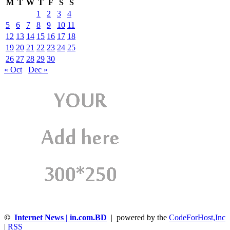
M
T
W
T
F
S
S
1
2
3
4
5
6
7
8
9
10
11
12
13
14
15
16
17
18
19
20
21
22
23
24
25
26
27
28
29
30
« Oct
Dec »
©
Internet News | in.com.BD
| powered by the
CodeForHost,Inc
|
RSS