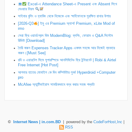
Excel-এ Attendance Sheet-এ Present এবং Absent লিখে
দেওয়ার নিয়ম
সাইবার বুলিং ও হ্যাকিং থেকে নিজেকে এবং স্মার্টফোনকে সুরক্ষিত রাখার উপায়
[2026-Q3
] ইমু এর Premium অ্যাপ! Premium, xLite Mod of
imo
সেরা ফ্রি ওয়ার্ডপ্রেস থিম ModernBlog: ব্লগিং, ফোরাম ও Q&A সিস্টেম
রিভিউ [Download]
তৈরি করুন Expenses Tracker Apps একদম সহজে আর নিজেই ব্যবহার
করুন।[Must See]
রবি ও এয়ারটেল সিমে সুপারস্পিডে আনলিমিটেড ফ্রি ইন্টারনেট | Robi & Airtel
Free Internet [Hot Post]
আপনার হাতের মোবাইল কে দিন কম্পিউটার লুক! Hyperdroid +Computer
pro
McAfee অ্যান্টিভাইরাস সাময়িকভাবে বন্ধ করার সহজ পদ্ধতি
©
Internet News | in.com.BD
| powered by the
CodeForHost,Inc
|
RSS