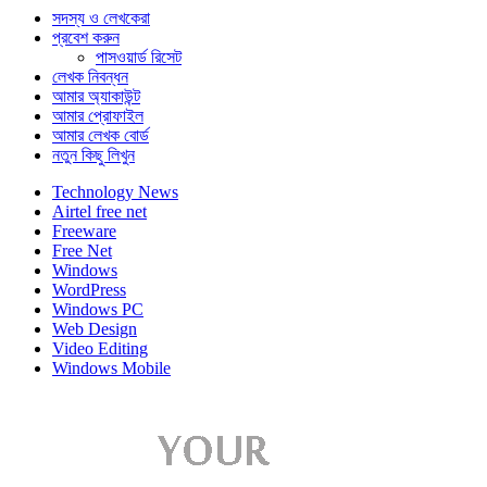
সদস্য ও লেখকেরা
প্রবেশ করুন
পাসওয়ার্ড রিসেট
লেখক নিবন্ধন
আমার অ্যাকাউন্ট
আমার প্রোফাইল
আমার লেখক বোর্ড
নতুন কিছু লিখুন
Technology News
Airtel free net
Freeware
Free Net
Windows
WordPress
Windows PC
Web Design
Video Editing
Windows Mobile