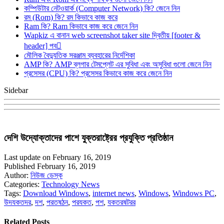
কম্পিউটার নেটওয়ার্ক (Computer Network) কি? জেনে নিন
রম (Rom) কি? রম কিভাবে কাজ করে
Ram কি? Ram কিভাবে কাজ করে জেনে নিন
Wapkiz এ বানান web screenshot taker site দ্বিতীয় [footer &
header] পব
মৌলিক বৈদ্যুতিক সরঞ্জাম ব্যবহারের নির্দেশিকা
AMP কি? AMP ব্লগার টেমপ্লেট এর সুবিধা এবং অসুবিধা গুলো জেনে নিন
প্রসেসর (CPU) কি? প্রসেসর কিভাবে কাজ করে জেনে নিন
Sidebar
দেশি উদ্যোক্তাদের পাশে যুক্তরাষ্ট্রের প্রযুক্তি প্রতিষ্ঠান
Last update on February 16, 2019
Published February 16, 2019
Author:
নিউজ ডেস্ক
Categories:
Technology News
Tags:
Download Windows
,
internet news
,
Windows
,
Windows PC
,
উদযকতদর
,
দশ
,
পরতষঠন
,
পরযকত
,
পশ
,
যকতরষটরর
Related Posts