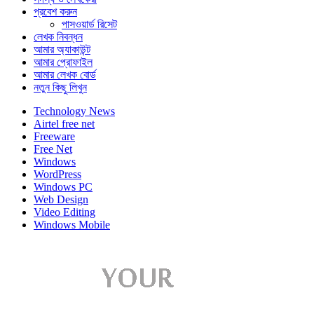
প্রবেশ করুন
পাসওয়ার্ড রিসেট
লেখক নিবন্ধন
আমার অ্যাকাউন্ট
আমার প্রোফাইল
আমার লেখক বোর্ড
নতুন কিছু লিখুন
Technology News
Airtel free net
Freeware
Free Net
Windows
WordPress
Windows PC
Web Design
Video Editing
Windows Mobile