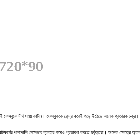
ফেসবুকে দীর্ঘ সময় কাটান। ফেসবুককে কেন্দ্র করেই গড়ে উঠেছে অনেক প্রতারক চক্র। না
াটফর্মের পাশাপাশি মেসেঞ্জার ব্যবহার করেও প্রতারণা করতে দুর্বৃত্তরা। অনেক ক্ষেত্রে অ্যাক