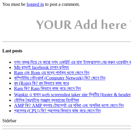
You must be
logged in
to post a comment.
Last posts
নগদ নম্বর দিয়ে যে কারো নগদ একাউন্ট এর হাফ ইনফরমেশন বের করুন ওয়েবটুল 
Mb ছাড়াই facebook চালান ছবিসহ
Ram এবং Rom এর মধ্যে পার্থক্য গুলো জেনে নিন
কম্পিউটার নেটওয়ার্ক (Computer Network) কি? জেনে নিন
রম (Rom) কি? রম কিভাবে কাজ করে
Ram কি? Ram কিভাবে কাজ করে জেনে নিন
Wapkiz এ বানান web screenshot taker site দ্বিতীয় [footer & heade
মৌলিক বৈদ্যুতিক সরঞ্জাম ব্যবহারের নির্দেশিকা
AMP কি? AMP ব্লগার টেমপ্লেট এর সুবিধা এবং অসুবিধা গুলো জেনে নিন
প্রসেসর (CPU) কি? প্রসেসর কিভাবে কাজ করে জেনে নিন
Sidebar