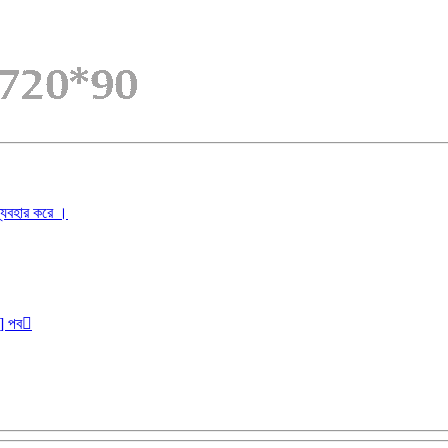
ব্যবহার করে ।
r] পব