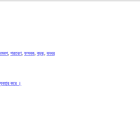
দমবশ
,
পরতরণ
,
ফসবক
,
বড়ছ
,
বনধর
ব্যবহার করে ।