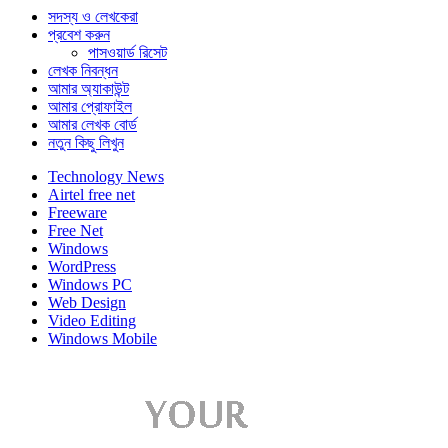
সদস্য ও লেখকেরা
প্রবেশ করুন
পাসওয়ার্ড রিসেট
লেখক নিবন্ধন
আমার অ্যাকাউন্ট
আমার প্রোফাইল
আমার লেখক বোর্ড
নতুন কিছু লিখুন
Technology News
Airtel free net
Freeware
Free Net
Windows
WordPress
Windows PC
Web Design
Video Editing
Windows Mobile