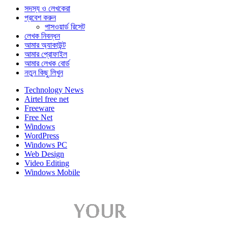
সদস্য ও লেখকেরা
প্রবেশ করুন
পাসওয়ার্ড রিসেট
লেখক নিবন্ধন
আমার অ্যাকাউন্ট
আমার প্রোফাইল
আমার লেখক বোর্ড
নতুন কিছু লিখুন
Technology News
Airtel free net
Freeware
Free Net
Windows
WordPress
Windows PC
Web Design
Video Editing
Windows Mobile