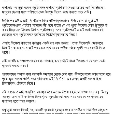
বানানোর পর ভুয়া সংবাদ প্রতিবেদন বানাতে প্রশিক্ষণ দেওয়া হয়েছে এই সিস্টেমকে।
মানুষের দেওয়া স্বল্প পরিমাণে ডেটা ইনপুট নিয়েও কাজ করতে পারে এটি।
তৈরির পর এই এআই সিস্টেমকে দিয়ে পরীক্ষামূলকভাবে লিখিয়ে নেওয়া ভুয়া এই
প্রতিবেদনগুলো এতটাই ‘বাস্তবধর্মী’ হয়ে যাচ্ছে যে এর পুরো সিস্টেম কোড উন্মুক্ত না
করার সিদ্ধান্ত নিয়েছে নির্মাতা প্রতিষ্ঠান। তবে, প্রতিষ্ঠানটি একটি ছোট সংস্করণ
ছেড়েছে বলে প্রতিবেদনে জানিয়েছ ব্রিটিশ ট্যাবলয়েড মিরর।
এআই সিস্টেম বানানোর প্রকল্পে একটি দল কাজ করছে। তারা সিস্টেমটি এমনভাবে
ডিজাইন করেছেন যে এটি প্রায় ৮০ লাখ ওয়েব পেইজ থেকে স্বাধীনভাবে ডেটা নিতে
পারে।
এটি সামাজিক মাধ্যমগুলোর সংবাদ সংগ্রহ করে সাইটে থাকা লিংকগুলো থেকেও ডেটা
ব্যবহার করতে পারে।
গবেষকদের প্রকাশ করা কয়েকটি উদাহরণ থেকে দেখা যায়, কীভাবে সত্য বলার মতো সুরে
পুরো ভুয়া সংবাদ প্রতিবেদন বানিয়েছে এই সিস্টেম। এর মধ্যে একটি সংবাদ ছিল
রিসাইক্লিং ঠেকানো নিয়ে।
এই ধরনের এআই প্রযুক্তি ব্যবহার করে অনেক উপকার হয়তো পাওয়া সম্ভব। কিন্তু
সমস্যা হলো এটি ক্ষতিকর উদ্দেশ্যেও ব্যবহার করা হতে পারে আর তেমন ব্যবহারের
ফলাফল হতে পারে ভয়াবহ।
শুধু ভুয়া সংবাদ নিয়েই নয়, এআই ব্যবস্থা ব্যবহার করে অনলাইন বা সামাজিক মাধ্যমে