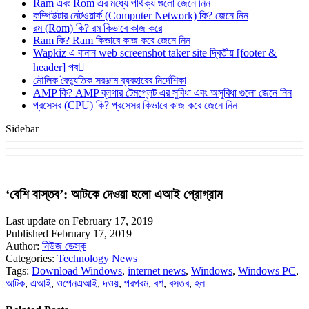
Ram এবং Rom এর মধ্যে পার্থক্য গুলো জেনে নিন
কম্পিউটার নেটওয়ার্ক (Computer Network) কি? জেনে নিন
রম (Rom) কি? রম কিভাবে কাজ করে
Ram কি? Ram কিভাবে কাজ করে জেনে নিন
Wapkiz এ বানান web screenshot taker site দ্বিতীয় [footer &
header] পব
মৌলিক বৈদ্যুতিক সরঞ্জাম ব্যবহারের নির্দেশিকা
AMP কি? AMP ব্লগার টেমপ্লেট এর সুবিধা এবং অসুবিধা গুলো জেনে নিন
প্রসেসর (CPU) কি? প্রসেসর কিভাবে কাজ করে জেনে নিন
Sidebar
‘বেশি বাস্তব’: আটকে দেওয়া হলো এআই প্রোগ্রাম
Last update on February 17, 2019
Published February 17, 2019
Author:
নিউজ ডেস্ক
Categories:
Technology News
Tags:
Download Windows
,
internet news
,
Windows
,
Windows PC
,
আটক
,
এআই
,
ওপেনএআই
,
দওয়
,
পরগরম
,
বশ
,
বসতব
,
হল