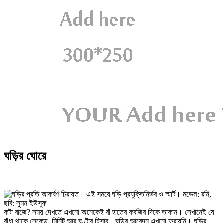
ঘড়ির ঘোরে
কটা বাজে? সময় দেখতে এখনো অনেকেই বাঁ হাতের কবজির দিকে তাকান। সেখানেই যে
বাঁধা থাকে সেকেন্ড, মিনিট আর ঘণ্টার হিসাব। ঘড়ির আবেদন এখনো ফুরায়নি। ঘড়ির