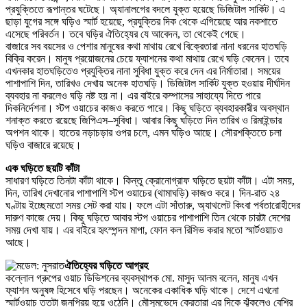
প্রযুক্তিতে রূপান্তর ঘটেছে। অ্যানালগের বদলে যুক্ত হয়েছে ডিজিটাল সার্কিট। এ
ছাড়া যুগের সঙ্গে ঘড়িও স্মার্ট হয়েছে, প্রযুক্তির দিক থেকে এগিয়েছে আর নকশাতে
এসেছে পরিবর্তন। তবে ঘড়ির ঐতিহ্যের যে আবেদন, তা থেকেই গেছে।
বাজারে সব বয়সের ও পেশার মানুষের কথা মাথায় রেখে বিক্রেতারা নানা ধরনের হাতঘড়ি
বিক্রি করেন। মানুষ প্রয়োজনের চেয়ে ফ্যাশনের কথা মাথায় রেখে ঘড়ি কেনেন। তবে
এখনকার হাতঘড়িতেও প্রযুক্তির নানা সুবিধা যুক্ত করে দেন এর নির্মাতারা। সময়ের
পাশাপাশি দিন, তারিখও দেখায় অনেক হাতঘড়ি। ডিজিটাল সার্কিট যুক্ত হওয়ায় দীর্ঘদিন
ব্যবহার না করলেও ঘড়ি নষ্ট হয় না। এর বাইরে কম্পাসের সাহায্যে দিতে পারে
দিকনির্দেশনা। স্টপ ওয়াচের কাজও করতে পারে। কিছু ঘড়িতে ব্যবহারকারীর অবস্থান
শনাক্ত করতে রয়েছে জিপিএস–সুবিধা। আবার কিছু ঘড়িতে দিন তারিখ ও রিমাইন্ডার
অপশন থাকে। হাতের নড়াচড়ার ওপর চলে, এমন ঘড়িও আছে। সৌরশক্তিতে চলা
ঘড়িও বাজারে রয়েছে।
এক ঘড়িতে ছয়টি কাঁটা
সাধারণ ঘড়িতে তিনটা কাঁটা থাকে। কিন্তু ক্রোনোগ্রাফ ঘড়িতে ছয়টা কাঁটা। এটা সময়,
দিন, তারিখ দেখানোর পাশাপাশি স্টপ ওয়াচের (থামাঘড়ি) কাজও করে। দিন-রাত ২৪
ঘণ্টায় ইচ্ছেমতো সময় সেট করা যায়। ফলে এটা সাঁতারু, অ্যাথলেট কিংবা পর্বতারোহীদের
দারুণ কাজে দেয়। কিছু ঘড়িতে আবার স্টপ ওয়াচের পাশাপাশি তিন থেকে চারটা দেশের
সময় দেখা যায়। এর বাইরে হৃৎস্পন্দন মাপা, ফোন কল রিসিভ করার মতো স্মার্টওয়াচও
আছে।
ঐতিহ্যের ঘড়িতে আগ্রহ
কল্লোল গ্রুপের ওয়াচ ডিভিশনের ব্যবস্থাপক মো. মাসুদ আলম বলেন, মানুষ এখন
ফ্যাশন অনুষঙ্গ হিসেবে ঘড়ি পরছেন। অনেকের একাধিক ঘড়ি থাকে। দেশে এখনো
স্মার্টওয়াচ ততটা জনপ্রিয় হয়ে ওঠেনি। মৌসুমভেদে ক্রেতারা এর দিকে ঝুঁকলেও বেশির