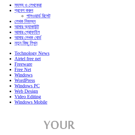
সদস্য ও লেখকেরা
প্রবেশ করুন
পাসওয়ার্ড রিসেট
লেখক নিবন্ধন
আমার অ্যাকাউন্ট
আমার প্রোফাইল
আমার লেখক বোর্ড
নতুন কিছু লিখুন
Technology News
Airtel free net
Freeware
Free Net
Windows
WordPress
Windows PC
Web Design
Video Editing
Windows Mobile