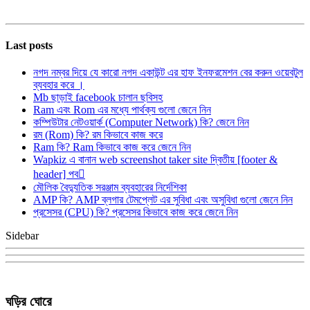
Last posts
নগদ নম্বর দিয়ে যে কারো নগদ একাউন্ট এর হাফ ইনফরমেশন বের করুন ওয়েবটুল
ব্যবহার করে ।
Mb ছাড়াই facebook চালান ছবিসহ
Ram এবং Rom এর মধ্যে পার্থক্য গুলো জেনে নিন
কম্পিউটার নেটওয়ার্ক (Computer Network) কি? জেনে নিন
রম (Rom) কি? রম কিভাবে কাজ করে
Ram কি? Ram কিভাবে কাজ করে জেনে নিন
Wapkiz এ বানান web screenshot taker site দ্বিতীয় [footer &
header] পব
মৌলিক বৈদ্যুতিক সরঞ্জাম ব্যবহারের নির্দেশিকা
AMP কি? AMP ব্লগার টেমপ্লেট এর সুবিধা এবং অসুবিধা গুলো জেনে নিন
প্রসেসর (CPU) কি? প্রসেসর কিভাবে কাজ করে জেনে নিন
Sidebar
ঘড়ির ঘোরে