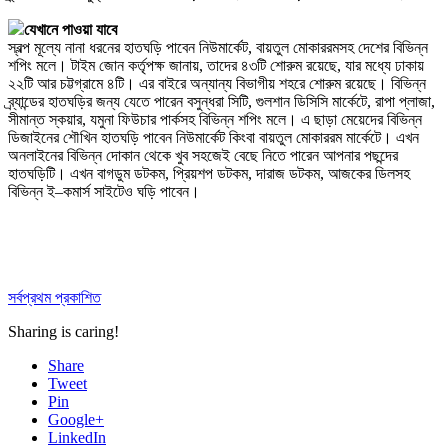
যেখানে পাওয়া যাবে
স্বল্প মূল্যে নানা ধরনের হাতঘড়ি পাবেন নিউমার্কেট, বায়তুল মোকাররমসহ দেশের বিভিন্ন
শপিং মলে। টাইম জোন কর্তৃপক্ষ জানায়, তাদের ৪৩টি শোরুম রয়েছে, যার মধ্যে ঢাকায়
২২টি আর চট্টগ্রামে ৪টি। এর বাইরে অন্যান্য বিভাগীয় শহরে শোরুম রয়েছে। বিভিন্ন
ব্র্যান্ডের হাতঘড়ির জন্য যেতে পারেন বসুন্ধরা সিটি, গুলশান ডিসিসি মার্কেটে, রাপা প্লাজা,
সীমান্ত স্কয়ার, যমুনা ফিউচার পার্কসহ বিভিন্ন শপিং মলে। এ ছাড়া মেয়েদের বিভিন্ন
ডিজাইনের শৌখিন হাতঘড়ি পাবেন নিউমার্কেট কিংবা বায়তুল মোকাররম মার্কেটে। এখন
অনলাইনের বিভিন্ন দোকান থেকে খুব সহজেই বেছে নিতে পারেন আপনার পছন্দের
হাতঘড়িটি। এখন বাগডুম ডটকম, প্রিয়শপ ডটকম, দারাজ ডটকম, আজকের ডিলসহ
বিভিন্ন ই–কমার্স সাইটেও ঘড়ি পাবেন।
সর্বপ্রথম প্রকাশিত
Sharing is caring!
Share
Tweet
Pin
Google+
LinkedIn