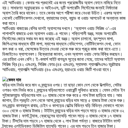
এই স্মার্টওয়াচ। কেনার পর প্রথমেই এর জন্য প্রয়োজনীয় অ্যাপ ফোনে নামিয়ে নিতে
হয়। সাধারণত অ্যান্ড্রয়েড ও আইওএস, দুটি অপারেটিং সিস্টেমের জন্যই নির্মাতারা
অ্যাপ তৈরি করে থাকেন। তবে কেনার আগে পরীক্ষা করে নেওয়া উচিত। এরপর অ্যাপ
থেকেই নোটিফিকেশন দেখানো, ব্যায়ামের তথ্য, ব্যান্ড বা ওয়াচ আপডেট বা অন্যান্য কাজ
করা যাবে।
স্মার্টওয়াচ বাজারের বেশির ভাগই অ্যাপলের দখলে। ‘অ্যাপল ওয়াচ সিরিজ ৩’–এর
পাশাপাশি বাজারে এখন অ্যাপল ওয়াচ–৪ পাবেন। শক্তিশালী যন্ত্র, সহজ অপারেটিং
সিস্টেমের জোরে সবার মন জয় করেছে এই যন্ত্র। অ্যাপ চালানো, হৃৎস্পন্দন মাপা,
জিপিএসের মাধ্যমে হাঁটা মাপা, ম্যাপের মাধ্যমে নেভিগেশন, নোটিফিকেশন দেখা, ফোন
কল করা ও ধরা, মেসেজের উত্তর দেওয়া থেকে শুরু করে প্রচুর কাজ করা যাবে এতে।
ডিজাইনেও ফ্যাশনেবল। বিক্রেতারা জানান, এখন অ্যাপল ওয়াচ ফোর বিক্রি করছেন।
এর চাহিদা এখন বেশি। ই–কমার্স সাইট বাগডুম সূত্রে জানা গেছে, তাদের সাইটে অ্যাপল
সিরিজ থ্রি (৪২ এমএম), সিরিজ ফোর (৪৪ এমএম), স্যামসাং গ্যালাক্সিএস৩ ফ্রন্টায়ার
স্মার্টওয়াচ, গ্যালাক্সি স্মার্টওয়াচ (৪৬ এমএম), হুয়াওয়ে ওয়াচ জিটি পাওয়া যাবে।
কেমন দাম
ঘড়ির দাম নির্ভর করে মান ও ব্র্যান্ডের ওপর। তা ছাড়া কোন দেশ থেকে উত্পাদিত, সেটার
ওপরও দাম নির্ভর করে। ব্র্যান্ডের ঘড়িগুলোতে ওয়ারেন্টি সুবিধাও রয়েছে। যেমন মেইড ইন
সুইজারল্যান্ড ঘড়িগুলোর দাম ২০ হাজার থেকে শুরু করে ৫ লাখ টাকা ছাড়িয়ে যায়। আর
জাপান, চীন প্রভৃতি দেশ থেকে আসা ব্র্যান্ডের ঘড়ির দাম সাড়ে ৫ হাজার টাকা থেকে শুরু।
নন-ব্র্যান্ড কালারফুল রাবার, চেইন ও কাপড়ের বেল্টের বিভিন্ন ঘড়ি বিভিন্ন দোকানে পাবেন
৩০০ থেকে ৩ হাজার টাকায়। টাইটান ব্র্যান্ডের ঘড়ির দাম পড়বে সাড়ে ৩ হাজার থেকে ৩২
হাজার টাকা। ফাস্ট ট্র্যাক, ক্রেডেন্সের হাতঘড়ি পাবেন সাড়ে ৩ হাজার থেকে ১৭ হাজার
টাকা। টিসটের দাম পড়বে ১৭ হাজার থেকে ২ লাখ টাকা পর্যন্ত। বাজারে টাইটান ফাস্ট
ট্র্যাকের এলইডিযুক্ত ডিজিটাল হাতঘড়ি পাবেন। এর দাম পড়বে তিন হাজার টাকা।