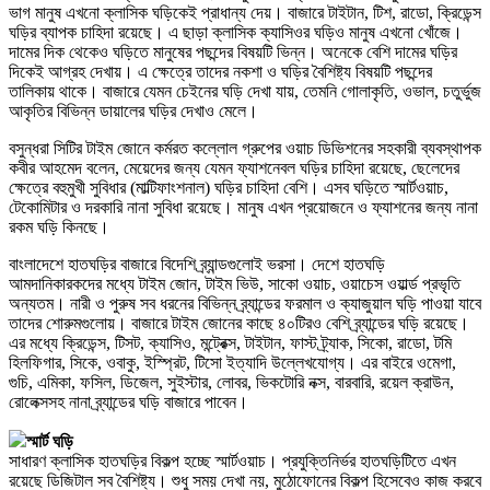
ভাগ মানুষ এখনো ক্লাসিক ঘড়িকেই প্রাধান্য দেয়। বাজারে টাইটান, টিশ, রাডো, ক্রিডেন্স
ঘড়ির ব্যাপক চাহিদা রয়েছে। এ ছাড়া ক্লাসিক ক্যাসিওর ঘড়িও মানুষ এখনো খোঁজে।
দামের দিক থেকেও ঘড়িতে মানুষের পছন্দের বিষয়টি ভিন্ন। অনেকে বেশি দামের ঘড়ির
দিকেই আগ্রহ দেখায়। এ ক্ষেত্রে তাদের নকশা ও ঘড়ির বৈশিষ্ট্য বিষয়টি পছন্দের
তালিকায় থাকে। বাজারে যেমন চেইনের ঘড়ি দেখা যায়, তেমনি গোলাকৃতি, ওভাল, চতুর্ভুজ
আকৃতির বিভিন্ন ডায়ালের ঘড়ির দেখাও মেলে।
বসুন্ধরা সিটির টাইম জোনে কর্মরত কল্লোল গ্রুপের ওয়াচ ডিভিশনের সহকারী ব্যবস্থাপক
কবীর আহমেদ বলেন, মেয়েদের জন্য যেমন ফ্যাশনেবল ঘড়ির চাহিদা রয়েছে, ছেলেদের
ক্ষেত্রে বহুমুখী সুবিধার (মাল্টিফাংশনাল) ঘড়ির চাহিদা বেশি। এসব ঘড়িতে স্মার্টওয়াচ,
টেকোমিটার ও দরকারি নানা সুবিধা রয়েছে। মানুষ এখন প্রয়োজনে ও ফ্যাশনের জন্য নানা
রকম ঘড়ি কিনছে।
বাংলাদেশে হাতঘড়ির বাজারে বিদেশি ব্র্যান্ডগুলোই ভরসা। দেশে হাতঘড়ি
আমদানিকারকদের মধ্যে টাইম জোন, টাইম ভিউ, সাকো ওয়াচ, ওয়াচেস ওয়ার্ল্ড প্রভৃতি
অন্যতম। নারী ও পুরুষ সব ধরনের বিভিন্ন ব্র্যান্ডের ফরমাল ও ক্যাজুয়াল ঘড়ি পাওয়া যাবে
তাদের শোরুমগুলোয়। বাজারে টাইম জোনের কাছে ৪০টিরও বেশি ব্র্যান্ডের ঘড়ি রয়েছে।
এর মধ্যে ক্রিডেন্স, টিসট, ক্যাসিও, মন্ট্রেক্স, টাইটান, ফাস্ট ট্র্যাক, সিকো, রাডো, টমি
হিলফিগার, সিকে, ওবাকু, ইস্প্রিট, টিসো ইত্যাদি উল্লেখযোগ্য। এর বাইরে ওমেগা,
গুচি, এমিকা, ফসিল, ডিজেল, সুইস্টার, লোবর, ভিকটোরি নক্স, বারবারি, রয়েল ক্রাউন,
রোলেক্সসহ নানা ব্র্যান্ডের ঘড়ি বাজারে পাবেন।
স্মার্ট ঘড়ি
সাধারণ ক্লাসিক হাতঘড়ির বিকল্প হচ্ছে স্মার্টওয়াচ। প্রযুক্তিনির্ভর হাতঘড়িটিতে এখন
রয়েছে ডিজিটাল সব বৈশিষ্ট্য। শুধু সময় দেখা নয়, মুঠোফোনের বিকল্প হিসেবেও কাজ করবে