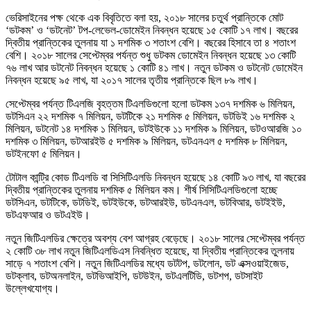
ভেরিসাইনের পক্ষ থেকে এক বিবৃতিতে বলা হয়, ২০১৮ সালের চতুর্থ প্রান্তিকে মোট
‘ডটকম’ ও ‘ডটনেট’ টপ-লেভেল-ডোমেইন নিবন্ধন হয়েছে ১৫ কোটি ১৭ লাখ। বছরের
দ্বিতীয় প্রান্তিকের তুলনায় যা ১ দশমিক ৩ শতাংশ বেশি। বছরের হিসাবে তা ৪ শতাংশ
বেশি। ২০১৮ সালের সেপ্টেম্বর পর্যন্ত শুধু ডটকম ডোমেইন নিবন্ধন হয়েছে ১৩ কোটি
৭৬ লাখ আর ডটনেট নিবন্ধন হয়েছে ১ কোটি ৪১ লাখ। নতুন ডটকম ও ডটনেট ডোমেইন
নিবন্ধন হয়েছে ৯৫ লাখ, যা ২০১৭ সালের তৃতীয় প্রান্তিকে ছিল ৮৯ লাখ।
সেপ্টেম্বর পর্যন্ত টিএলজি বৃহত্তম টিএলডিগুলো হলো ডটকম ১৩৭ দশমিক ৬ মিলিয়ন,
ডটসিএন ২২ দশমিক ৭ মিলিয়ন, ডটটিকে ২১ দশমিক ৫ মিলিয়ন, ডটডিই ১৬ দশমিক ২
মিলিয়ন, ডটনেট ১৪ দশমিক ১ মিলিয়ন, ডটইউকে ১১ দশমিক ৯ মিলিয়ন, ডটওআরজি ১০
দশমিক ৩ মিলিয়ন, ডটআরইউ ৫ দশমিক ৯ মিলিয়ন, ডটএনএল ৫ দশমিক ৮ মিলিয়ন,
ডটইনফো ৫ মিলিয়ন।
টোটাল কান্ট্রি কোড টিএলডি বা সিসিটিএলডি নিবন্ধন হয়েছে ১৪ কোটি ৯৩ লাখ, যা বছরের
দ্বিতীয় প্রান্তিকের তুলনায় দশমিক ৫ মিলিয়ন কম। শীর্ষ সিসিটিএলডিগুলো হচ্ছে
ডটসিএন, ডটটিকে, ডটডিই, ডটইউকে, ডটআরইউ, ডটএনএল, ডটবিআর, ডটইইউ,
ডটএফআর ও ডটএইউ।
নতুন জিটিএলডির ক্ষেত্রে অবশ্য বেশ আগ্রহ বেড়েছে। ২০১৮ সালের সেপ্টেম্বর পর্যন্ত
২ কোটি ৩৮ লাখ নতুন জিটিএলডিএস নিবন্ধিত হয়েছে, যা দ্বিতীয় প্রান্তিকের তুলনায়
সাড়ে ৭ শতাংশ বেশি। নতুন জিটিএলডির মধ্যে ডটটপ, ডটলোন, ডট এক্সওয়াইজেড,
ডটক্লাব, ডটঅনলাইন, ডটভিআইপি, ডটউইন, ডটএলটিডি, ডটশপ, ডটসাইট
উল্লেখযোগ্য।