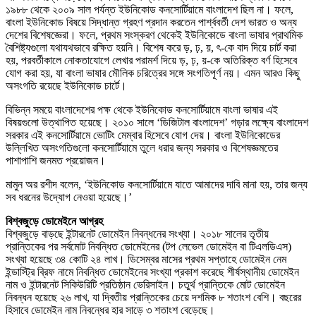
১৯৮৮ থেকে ২০০৯ সাল পর্যন্ত ইউনিকোড কনসোর্টিয়ামে বাংলাদেশ ছিল না। ফলে,
বাংলা ইউনিকোড বিষয়ে সিদ্ধান্ত গ্রহণ প্রদান করতেন পার্শ্ববর্তী দেশ ভারত ও অন্য
দেশের বিশেষজ্ঞেরা। ফলে, প্রথম সংস্করণ থেকেই ইউনিকোডে বাংলা ভাষার প্রাথমিক
বৈশিষ্ট্যগুলো যথাযথভাবে রক্ষিত হয়নি। বিশেষ করে ড়, ঢ়, য়, ৎ-কে বাদ দিয়ে চার্ট করা
হয়, পরবর্তীকালে নোকতাযোগে লেখার পরামর্শ দিয়ে ড়, ঢ়, য়-কে অতিরিক্ত বর্ণ হিসেবে
যোগ করা হয়, যা বাংলা ভাষার মৌলিক চরিত্রের সঙ্গে সংগতিপূর্ণ নয়। এমন আরও কিছু
অসংগতি রয়েছে ইউনিকোড চার্টে।
বিভিন্ন সময়ে বাংলাদেশের পক্ষ থেকে ইউনিকোড কনসোর্টিয়ামে বাংলা ভাষার এই
বিষয়গুলো উত্থাপিত হয়েছে। ২০১০ সালে ‘ডিজিটাল বাংলাদেশ’ গড়ার লক্ষ্যে বাংলাদেশ
সরকার এই কনসোর্টিয়ামে ভোটিং মেম্বার হিসেবে যোগ দেয়। বাংলা ইউনিকোডের
উল্লিখিত অসংগতিগুলো কনসোর্টিয়ামে তুলে ধরার জন্য সরকার ও বিশেষজ্ঞমতের
পাশাপাশি জনমত প্রয়োজন।
মামুন অর রশীদ বলেন, ‘ইউনিকোড কনসোর্টিয়ামে যাতে আমাদের দাবি মানা হয়, তার জন্য
সব ধরনের উদ্যোগ নেওয়া হয়েছে।’
বিশ্বজুড়ে ডোমেইনে আগ্রহ
বিশ্বজুড়ে বাড়ছে ইন্টারনেট ডোমেইন নিবন্ধনের সংখ্যা। ২০১৮ সালের তৃতীয়
প্রান্তিকের পর সর্বমোট নিবন্ধিত ডোমেইনের (টপ লেভেল ডোমেইন বা টিএলডিএস)
সংখ্যা হয়েছে ৩৪ কোটি ২৪ লাখ। ডিসেম্বর মাসের প্রথম সপ্তাহে ডোমেইন নেম
ইন্ডাস্ট্রি ব্রিফ নামে নিবন্ধিত ডোমেইনের সংখ্যা প্রকাশ করেছে শীর্ষস্থানীয় ডোমেইন
নাম ও ইন্টারনেট সিকিউরিটি প্রতিষ্ঠান ভেরিসাইন। চতুর্থ প্রান্তিকে মোট ডোমেইন
নিবন্ধন হয়েছে ২৬ লাখ, যা দ্বিতীয় প্রান্তিকের চেয়ে দশমিক ৮ শতাংশ বেশি। বছরের
হিসাবে ডোমেইন নাম নিবন্ধের হার সাড়ে ৩ শতাংশ বেড়েছে।