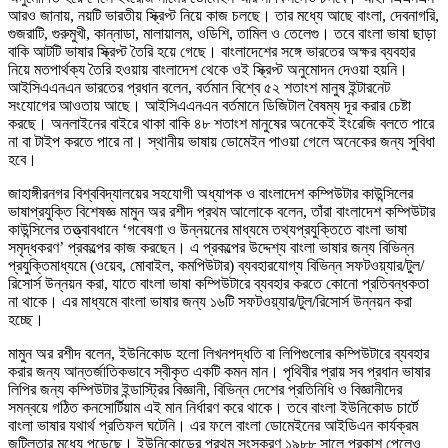
আরও জানায়, নয়টি ভারতীয় স্ক্রিপ্ট নিয়ে কাজ চলছে। তার মধ্যে আছে বাংলা, দেবনাগরি,
গুজরাটি, গুরুমুখী, কান্নাডা, মালায়ালম, ওডিশি, তামিল ও তেলেগু। তবে বাংলা ভাষা ছাড়া
বাকি আটটি ভাষার স্ক্রিপ্ট তৈরি হয়ে গেছে। বাংলাদেশের সঙ্গে ভারতের অক্ষর ব্যবহার
নিয়ে মতপার্থক্য তৈরি হওয়ায় বাংলাদেশ থেকে ওই স্ক্রিপ্ট অনুমোদন দেওয়া হয়নি।
আইসিএএনএন ভারতের প্রধান বলেন, বর্তমান বিশ্বে ৫২ শতাংশ মানুষ ইন্টারনেট
সংযোগের আওতায় আছে। আইসিএএনএন বর্তমানে ডিজিটাল বৈষম্য দূর করার চেষ্টা
করছে। অনলাইনের বাইরে থাকা বাকি ৪৮ শতাংশ মানুষের অনেকেই ইংরেজি বলতে পারে
না বা টাইপ করতে পারে না। স্থানীয় ভাষায় ডোমেইন পাওয়া গেলে অনেকের জন্য সুবিধা
হবে।
জাহাঙ্গীরনগর বিশ্ববিদ্যালয়ের সহযোগী অধ্যাপক ও বাংলাদেশ কম্পিউটার কাউন্সিলের
ভাষাপ্রযুক্তি বিশেষজ্ঞ মামুন অর রশীদ প্রথম আলোকে বলেন, তাঁরা বাংলাদেশ কম্পিউটার
কাউন্সিলের তত্ত্বাবধানে ‘গবেষণা ও উন্নয়নের মাধ্যমে তথ্যপ্রযুক্তিতে বাংলা ভাষা
সমৃদ্ধকরণ’ প্রকল্পের কাজ করছেন। এ প্রকল্পের উদ্দেশ্য বাংলা ভাষার জন্য বিভিন্ন
প্রযুক্তিমাধ্যমে (ওয়েব, মোবাইল, কমপিউটার) ব্যবহারযোগ্য বিভিন্ন সফটওয়্যার/টুল/
রিসোর্স উন্নয়ন করা, যাতে বাংলা ভাষা কম্পিউটারে ব্যবহার করতে কোনো প্রতিবন্ধকতা
না থাকে। এর মাধ্যমে বাংলা ভাষার জন্য ১৬টি সফটওয়্যার/টুল/রিসোর্স উন্নয়ন করা
হচ্ছে।
মামুন অর রশীদ বলেন, ইউনিকোড হলো লিখনপদ্ধতি বা লিপিগুলোর কম্পিউটারে ব্যবহার
করার জন্য আন্তর্জাতিকভাবে স্বীকৃত একটি কমন মান। পৃথিবীর প্রায় সব প্রধান ভাষার
লিপির জন্য কম্পিউটার ইন্ডাস্ট্রির বিজ্ঞানী, বিভিন্ন দেশের প্রতিনিধি ও বিজ্ঞানীদের
সমন্বয়ে গঠিত কনসোর্টিয়াম এই মান নির্ধারণ করে থাকে। তবে বাংলা ইউনিকোড চার্টে
বাংলা ভাষার যথার্থ প্রতিফল ঘটেনি। এর ফলে বাংলা ডোমেইনের আইডিএন কার্যক্রম
জটিলতার মধ্যে পড়েছে। ইউনিকোডের প্রথম সংস্করণ ১৯৮৮ সালে প্রকাশ পেলেও