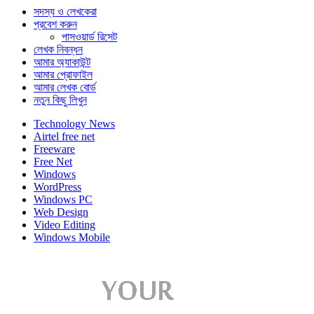
সদস্য ও লেখকেরা
প্রবেশ করুন
পাসওয়ার্ড রিসেট
লেখক নিবন্ধন
আমার অ্যাকাউন্ট
আমার প্রোফাইল
আমার লেখক বোর্ড
নতুন কিছু লিখুন
Technology News
Airtel free net
Freeware
Free Net
Windows
WordPress
Windows PC
Web Design
Video Editing
Windows Mobile