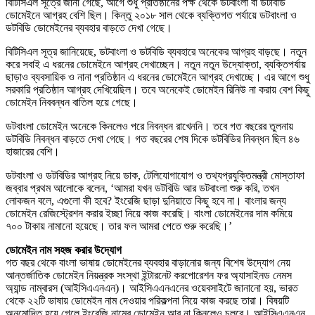
বিটিসিএল সূত্রে জানা গেছে, আগে শুধু প্রতিষ্ঠানের পক্ষ থেকে ডটবাংলা বা ডটবিডি
ডোমেইনে আগ্রহ বেশি ছিল। কিন্তু ২০১৮ সাল থেকে ব্যক্তিগত পর্যায়ে ডটবাংলা ও
ডটবিডি ডোমেইনের ব্যবহার বাড়তে দেখা গেছে।
বিটিসিএল সূত্র জানিয়েছে, ডটবাংলা ও ডটবিডি ব্যবহারে অনেকের আগ্রহ বাড়ছে। নতুন
করে সবাই এ ধরনের ডোমেইনে আগ্রহ দেখাচ্ছেন। নতুন নতুন উদ্যোক্তা, ব্যক্তিপর্যায়
ছাড়াও ব্যবসায়িক ও নানা প্রতিষ্ঠান এ ধরনের ডোমেইনে আগ্রহ দেখাচ্ছে। এর আগে শুধু
সরকারি প্রতিষ্ঠান আগ্রহ দেখিয়েছিল। তবে অনেকেই ডোমেইন রিনিউ না করায় বেশ কিছু
ডোমেইন নিববন্ধন বাতিল হয়ে গেছে।
ডটবাংলা ডোমেইন অনেকে কিনলেও পরে নিবন্ধন রাখেননি। তবে গত বছরের তুলনায়
ডটবিডি নিবন্ধন বাড়তে দেখা গেছে। গত বছরের শেষ দিকে ডটবিডির নিবন্ধন ছিল ৪৬
হাজারের বেশি।
ডটবাংলা ও ডটবিডির আগ্রহ নিয়ে ডাক, টেলিযোগাযোগ ও তথ্যপ্রযুক্তিমন্ত্রী মোস্তাফা
জব্বার প্রথম আলোকে বলেন, ‘আমরা যখন ডটবিডি আর ডটবাংলা শুরু করি, তখন
লোকজন বলে, এগুলো কী হবে? ইংরেজি ছাড়া দুনিয়াতে কিছু হবে না। বাংলার জন্য
ডোমেইন রেজিস্ট্রেশন করার ইচ্ছা নিয়ে কাজ করেছি। বাংলা ডোমেইনের দাম কমিয়ে
৭০০ টাকায় নামানো হয়েছে। তার ফল আমরা পেতে শুরু করেছি।’
ডোমেইন নাম সহজ করার উদ্যোগ
গত বছর থেকে বাংলা ভাষায় ডোমেইনের ব্যবহার বাড়ানোর জন্য বিশেষ উদ্যোগ নেয়
আন্তর্জাতিক ডোমেইন নিয়ন্ত্রক সংস্থা ইন্টারনেট করপোরেশন ফর অ্যাসাইনড নেমস
অ্যান্ড নাম্বারস (আইসিএএনএন)। আইসিএএনএনের ওয়েবসাইটে জানানো হয়, ভারত
থেকে ২২টি ভাষায় ডোমেইন নাম দেওয়ার পরিকল্পনা নিয়ে কাজ করছে তারা। বিষয়টি
অনুমোদিত হয়ে গেলে ইংরেজি নামের ডোমেইন আর না কিনলেও চলবে। আইসিএএনএন