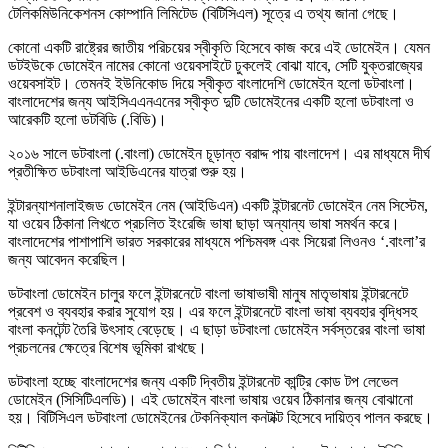
টেলিকমিউনিকেশনস কোম্পানি লিমিটেড (বিটিসিএল) সূত্রে এ তথ্য জানা গেছে।
কোনো একটি রাষ্ট্রের জাতীয় পরিচয়ের স্বীকৃতি হিসেবে কাজ করে এই ডোমেইন। যেমন
ডটইউকে ডোমেইন নামের কোনো ওয়েবসাইটে ঢুকলেই বোঝা যাবে, সেটি যুক্তরাজ্যের
ওয়েবসাইট। তেমনই ইউনিকোড দিয়ে স্বীকৃত বাংলাদেশি ডোমেইন হলো ডটবাংলা।
বাংলাদেশের জন্য আইসিএএনএনের স্বীকৃত দুটি ডোমেইনের একটি হলো ডটবাংলা ও
আরেকটি হলো ডটবিডি (.বিডি)।
২০১৬ সালে ডটবাংলা (.বাংলা) ডোমেইন চূড়ান্ত বরাদ্দ পায় বাংলাদেশ। এর মাধ্যমে দীর্ঘ
প্রতীক্ষিত ডটবাংলা আইডিএনের যাত্রা শুরু হয়।
ইন্টারন্যাশনালাইজড ডোমেইন নেম (আইডিএন) একটি ইন্টারনেট ডোমেইন নেম সিস্টেম,
যা ওয়েব ঠিকানা লিখতে প্রচলিত ইংরেজি ভাষা ছাড়া অন্যান্য ভাষা সমর্থন করে।
বাংলাদেশের পাশাপাশি ভারত সরকারের মাধ্যমে পশ্চিমবঙ্গ এবং সিয়েরা লিওনও ‘.বাংলা’র
জন্য আবেদন করেছিল।
ডটবাংলা ডোমেইন চালুর ফলে ইন্টারনেটে বাংলা ভাষাভাষী মানুষ মাতৃভাষায় ইন্টারনেটে
প্রবেশ ও ব্যবহার করার সুযোগ হয়। এর ফলে ইন্টারনেটে বাংলা ভাষা ব্যবহার বৃদ্ধিসহ
বাংলা কনটেন্ট তৈরি উৎসাহ বেড়েছে। এ ছাড়া ডটবাংলা ডোমেইন সর্বস্তরের বাংলা ভাষা
প্রচলনের ক্ষেত্রে বিশেষ ভূমিকা রাখছে।
ডটবাংলা হচ্ছে বাংলাদেশের জন্য একটি দ্বিতীয় ইন্টারনেট কান্ট্রি কোড টপ লেভেল
ডোমেইন (সিসিটিএলডি)। এই ডোমেইন বাংলা ভাষায় ওয়েব ঠিকানার জন্য বোঝানো
হয়। বিটিসিএল ডটবাংলা ডোমেইনের টেকনিক্যাল কনটাক্ট হিসেবে দায়িত্ব পালন করছে।