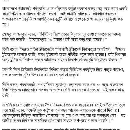
বাংলাদেশে ইন্টারনেটে পর্নগ্রাফি ও আপত্তিকর কন্টেন্ট প্রকাশ বন্ধে দেড় বছর আগে একটি
কমিটি গঠন করে টেলিযোগাযোগ বিভাগ। ওই কমিটির তালিকা ও কারিগরি প্রস্তাব
পাওয়ার পর পর্নগ্রাফি ও আপত্তিকর কন্টেন্ট বাংলাদেশ থেকে দেখা বন্ধের প্রক্রিয়া শুরু
হয়।
মোস্তাফা জব্বার বলেন, “ডিজিটাল নিরাপত্তার বিদ্যমান চ্যালেঞ্জ মোকাবেলায় আমরা
কাজ শুরু করেছি। ইতোমধ্যেই ২০ হাজার পর্নো সাইট বন্ধ করা হয়েছে।”
তিনি বলেন, “দ্রুত গতির ইন্টারনেটের পাশাপাশি ইন্টারনেট নিরাপত্তা অপরিহার্য। শিশুদের
ইন্টারনেটে আসতে বলছি, কারণ ইন্টারনেট হচ্ছে পৃথিবীর শ্রেষ্ঠ জ্ঞান ভান্ডার। তাই শিশুদের
জন্য ইন্টারনেট নিরাপদ করতে আমাদের সাইবার নিরাপত্তা কর্মসূচি অব্যাহত থাকবে।”
আগামী দিনে ডিজিটাল নিরাপত্তা নিশ্চিত করতে ডিজিটাল প্রযুক্তি নিয়ে প্রচুর গবেষণা,
দক্ষ জনসম্পদ সৃষ্টির উপর জোর দেন মোস্তাফা জব্বার।
তিনি বলেন, প্রধানমন্ত্রী শেখ হাসিনার সুযোগ্য নেতৃত্বের ফলে গত ১০ বছর বাংলাদেশ
জিডিপিতে অব্যাহতভাবে শতকরা ৭ ভাগের বেশি অবদান রেখে চলেছে, এই নজির কারও
নেই।
সামাজিক যোগাযোগ মাধ্যমের উপর নিয়ন্ত্রণে গত এক বছরে সরকার গৃহীত উদ্যোগ তুলে
ধরে মন্ত্রী বলেন, “ফেইসবুক কর্তৃপক্ষ এক বছর আগেও আমাদেরকে পাত্তা দিত না।
ফেইসবুকসহ বিভিন্ন সামাজিক যোগাযোগ মাধ্যম এখন আর আগের অবস্থায় নেই। গত
জাতীয় সংসদ নির্বাচনে সামাজিক যোগাযোগ মাধ্যম অপপ্রয়োগ হতে পারেনি।”