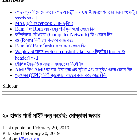
নগদ নম্বর দিয়ে যে কারো নগদ একাউন্ট এর হাফ ইনফরমেশন বের করুন ওয়েবটুল
ব্যবহার করে ।
Mb ছাড়াই facebook চালান ছবিসহ
Ram এবং Rom এর মধ্যে পার্থক্য গুলো জেনে নিন
কম্পিউটার নেটওয়ার্ক (Computer Network) কি? জেনে নিন
রম (Rom) কি? রম কিভাবে কাজ করে
Ram কি? Ram কিভাবে কাজ করে জেনে নিন
Wapkiz এ বানান web screenshot taker site দ্বিতীয় [footer &
header] পব
মৌলিক বৈদ্যুতিক সরঞ্জাম ব্যবহারের নির্দেশিকা
AMP কি? AMP ব্লগার টেমপ্লেট এর সুবিধা এবং অসুবিধা গুলো জেনে নিন
প্রসেসর (CPU) কি? প্রসেসর কিভাবে কাজ করে জেনে নিন
Sidebar
২০ হাজার পর্নো সাইট বন্ধ করেছি: মোস্তাফা জব্বার
Last update on February 20, 2019
Published February 20, 2019
Author:
নিউজ ডেস্ক