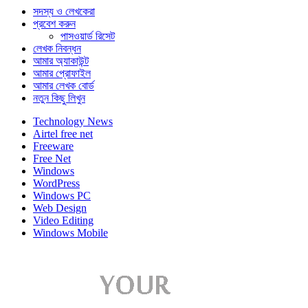
সদস্য ও লেখকেরা
প্রবেশ করুন
পাসওয়ার্ড রিসেট
লেখক নিবন্ধন
আমার অ্যাকাউন্ট
আমার প্রোফাইল
আমার লেখক বোর্ড
নতুন কিছু লিখুন
Technology News
Airtel free net
Freeware
Free Net
Windows
WordPress
Windows PC
Web Design
Video Editing
Windows Mobile