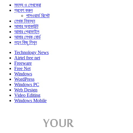
সদস্য ও লেখকেরা
প্রবেশ করুন
পাসওয়ার্ড রিসেট
লেখক নিবন্ধন
আমার অ্যাকাউন্ট
আমার প্রোফাইল
আমার লেখক বোর্ড
নতুন কিছু লিখুন
Technology News
Airtel free net
Freeware
Free Net
Windows
WordPress
Windows PC
Web Design
Video Editing
Windows Mobile