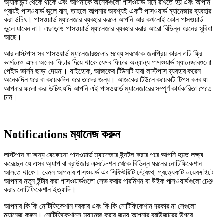
অ্যাকাউন্ট থেকে থাকে এবং আপনাকে অনেকগুলো পাসওয়ার্ড মনে রাখতে হয় এবং আপনি
প্রায়ই পাসওয়ার্ড ভুলে যান, তাহলে আপনার অবশ্যই একটি পাসওয়ার্ড ম্যানেজার ব্যবহার
করা উচিৎ। পাসওয়ার্ড ম্যানেজার ব্যবহার করলে আপনি আর কখনোই কোন পাসওয়ার্ড
ভুলে যাবেন না। এছাড়াও পাসওয়ার্ড ম্যানেজার ব্যবহার করার আরো বিভিন্ন ধরনের সুবিধা
আছে।
আর লাস্টপাস সব পাসওয়ার্ড ম্যানেজারগুলোর মধ্যে সবথেকে জনপ্রিয় কারন এটি ফ্রি
ভার্সনেও এমন অনেক ফিচার দিয়ে থাকে যেসব ফিচার অন্যান্য পাসওয়ার্ড ম্যানেজারগুলো
পেইড ভার্সন ছাড়া দেয়না। যাইহোক, আজকের টিউনটি যারা লাস্টপাস ব্যবহার করেন
অনেকদিন ধরে বা কয়েকদিন ধরে তাদের জন্য। আজকের টিউনে কয়েকটি টিপস বলব যা
আপনার ফলো করা উচিৎ যদি আপনি এই পাসওয়ার্ড ম্যানেজারের সম্পূর্ণ কার্যকারিতা পেতে
চান।
Notifications ম্যানেজ করুন
লাস্টপাস বা অন্য যেকোনো পাসওয়ার্ড ম্যানেজার ইন্সটল করার পরে আপনি হয়ত লক্ষ্য
করেছেন যে এসব অ্যাপ বা ব্রাউজার এক্সটেনশন থেকে বিভিন্ন ধরনের নোটিফিকেশান
আসতে থাকে। যেমন আপনার পাসওয়ার্ড এর সিকিউরিটি স্ট্রেংথ, প্রত্যেকটি ওয়েবসাইটে
আপনার নতুন ইন্টার করা পাসওয়ার্ডগুলো সেভ করার পারমিশন বা উইক পাসওয়ার্ডগুলো চেঞ্জ
করার নোটিফিকেশান ইত্যাদি।
আপনার কি কি নোটিফিকেশান দরকার এবং কি কি নোটিফিকেশান দরকার না সেগুলো
ম্যানেজ করুন। নোটিফিকেশানস ম্যানেজ করার জন্য আপনার ব্রাউজারের উপরে