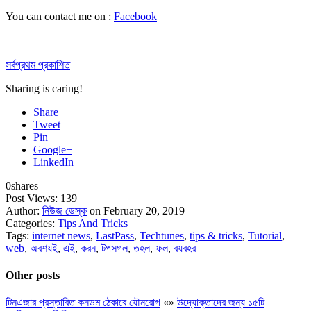
You can contact me on :
Facebook
সর্বপ্রথম প্রকাশিত
Sharing is caring!
Share
Tweet
Pin
Google+
LinkedIn
0
shares
Post Views:
139
Author:
নিউজ ডেস্ক
on February 20, 2019
Categories:
Tips And Tricks
Tags:
internet news
,
LastPass
,
Techtunes
,
tips & tricks
,
Tutorial
,
web
,
অবশযই
,
এই
,
করন
,
টপসগল
,
তহল
,
ফল
,
বযবহর
Other posts
টিনএজার প্রস্তাবিত কনডম ঠেকাবে যৌনরোগ
«
»
উদ্যোক্তাদের জন্য ১৫টি