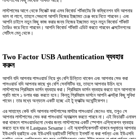
লাস্টপাসের কিছু কিবোর্ড শর্টকাট আছে।
লাস্টপাসের আগে থেকে সিলেক্ট করা এসব কিবোর্ড শর্টকাটের কি কম্বিনেশন যদি আপনার
ভাল না লাগে, তাহলে সেগুলো আপনি নিজের ইচ্ছামত চেঞ্জ করে নিতে পারবেন। এবং
আপনি চাইলে নতুন কিছু কাজ করার জন্য নিজের ইচ্ছামত নতুন নতুন কিবোর্ড শর্টকাট
তৈরিও করে নিতে পারবেন। আপনি কিবোর্ড শর্টকাট এডিট করতে পারবেন এক্সটেনশনের
সেটিংস মেনু থেকে।
Two Factor USB Authentication ব্যবহার
করুন
আপনি যদি আপনার পাসওয়ার্ড নিয়ে খুব বেশি চিন্তিত থাকেন এবং আপনার সেভ করা
পাসওয়ার্ড যদি আপনার কাছে খুব বেশি সেনসিটিভ হয়, তাহলে আপনার উচিৎ হবে
লাস্টপাসের প্রিমিয়াম ভার্সন ব্যবহার করা। প্রিমিয়াম ভার্সন ব্যবহার করতে হলে আপনাকে
প্রতি মাসে ১ ডলার খরচ করতে হবে। কিন্তু প্রিমিয়াম ভার্সনে আপনি এক্সট্রা কিছু সুবিধা
পাবেন। তার মধ্যে অন্যতম একটি হচ্ছে এই টু ফ্যাক্টর অথেন্টিকেশন।
এর সাহায্যে কেউ যদি আপনার লাস্টপাসের মাস্টার পাসওয়ার্ড জেনেও যায়, তবুও সে
আপনার লাস্টপাসের সেভ করা পাসওয়ার্ড অ্যাক্সেস করতে পারবে না। এই ফিচারটি এনাবল
করা থাকলে পাসওয়ার্ডগুলো দেখার জন্য লাস্টপাসের একটি স্পেশাল এপ্লিকেশন ব্যবহার
করতে হবে যার না Lastpass Sesame। এই অ্যাপলিকেশনটি থাকবে শুধুমাত্র আপনার
ইউএসবি ড্রাইভে এবং ইউএসবি ড্রাইভটি পিসিতে ইনসার্ট না করা পর্যন্ত এবং ইউএসবি