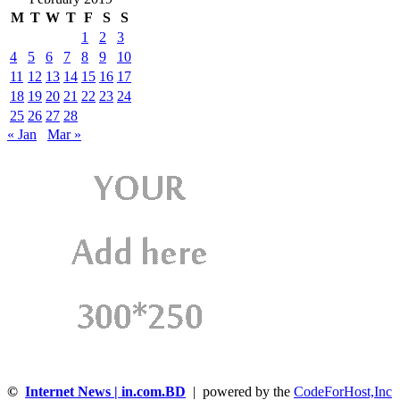
M
T
W
T
F
S
S
1
2
3
4
5
6
7
8
9
10
11
12
13
14
15
16
17
18
19
20
21
22
23
24
25
26
27
28
« Jan
Mar »
©
Internet News | in.com.BD
| powered by the
CodeForHost,Inc