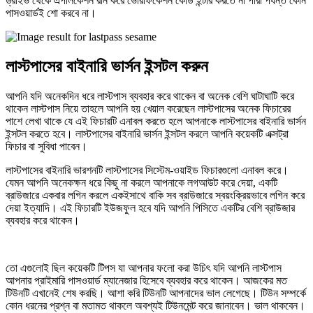
ড্রাইভ থেকে এপলিকেশন রান করে ভেরিফিকেশন কোড ইন্টার করতে না পারা পর্যন্ত কোন
পাসওয়ার্ডই শো করবে না।
লাস্টপাসের বাইনারি ভার্সন ইন্সটল করুন
আপনি যদি অনেকদিন ধরে লাস্টপাস ব্যবহার করে থাকেন বা অনেক বেশি ঘাটাঘাটি করে
থাকেন লাস্টপাস নিয়ে তাহলে আপনি হয় খেয়াল করেছেন লাস্টপাসের অনেক ফিচারের
পাশে লেখা থাকে যে এই ফিচারটি এনাবল করতে হলে আপনাকে লাস্টপাসের বাইনারি ভার্সন
ইন্সটল করতে হবে। লাস্টপাসের বাইনারি ভার্সন ইন্সটল কর‍লে আপনি কয়েকটি এক্সট্রা
ফিচার বা সুবিধা পাবেন।
লাস্টপাসের বাইনারি ভারশনটি লাস্টপাসের সিস্টেম-ওয়াইড ফিচারগুলো এনাবল করে।
যেমন আপনি অনেকক্ষন ধরে কিছু না করলে আপনাকে লগআউট করে দেয়া, একটি
ব্রাউজারে একবার লগিন করলে একইসাথে বাকি সব ব্রাউজারে স্বয়ংক্রিয়ভাবে লগিন করে
দেয়া ইত্যাদি। এই ফিচারটি ইউজফুল হবে যদি আপনি পিসিতে একটির বেশি ব্রাউজার
ব্যবহার করে থাকেন।
তো এগুলোই ছিল কয়েকটি টিপস যা আপনার ফলো করা উচিৎ যদি আপনি লাস্টপাস
আপনার প্রাইমারি পাসওয়ার্ড ম্যানেজার হিসেবে ব্যবহার করে থাকেন। আজকের মত
টিউনটি এখানেই শেষ করছি। আশা করি টিউনটি আপনাদের ভাল লেগেছে। টিউন সম্পর্কে
কোন ধরনের প্রশ্ন বা মতামত থাকলে অবশ্যই টিউনমেন্ট করে জানাবেন। ভাল থাকবেন।