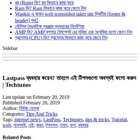
রম (Rom) কি? রম কিভাবে কাজ করে
Ram কি? Ram কিভাবে কাজ করে জেনে নিন
Wapkiz এ বানান web screenshot taker site দ্বিতীয় [footer &
header] পব
মৌলিক বৈদ্যুতিক সরঞ্জাম ব্যবহারের নির্দেশিকা
AMP কি? AMP ব্লগার টেমপ্লেট এর সুবিধা এবং অসুবিধা গুলো জেনে নিন
প্রসেসর (CPU) কি? প্রসেসর কিভাবে কাজ করে জেনে নিন
Sidebar
Lastpass ব্যবহার করেন? তাহলে এই টিপসগুলো অবশ্যই ফলো করুন
| Techtunes
Last update on February 20, 2019
Published February 20, 2019
Author:
নিউজ ডেস্ক
Categories:
Tips And Tricks
Tags:
internet news
,
LastPass
,
Techtunes
,
tips & tricks
,
Tutorial
,
web
,
অবশযই
,
এই
,
করন
,
টপসগল
,
তহল
,
ফল
,
বযবহর
Related Posts