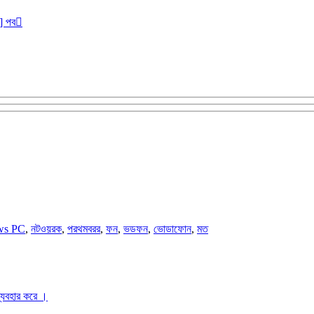
r] পব
ws PC
,
নটওয়রক
,
পরথমবরর
,
ফন
,
ভডফন
,
ভোডাফোন
,
মত
ব্যবহার করে ।