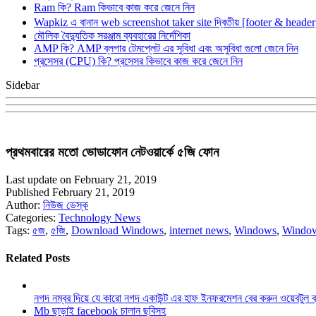
Ram কি? Ram কিভাবে কাজ করে জেনে নিন
Wapkiz এ বানান web screenshot taker site দ্বিতীয় [footer & heade
মৌলিক বৈদ্যুতিক সরঞ্জাম ব্যবহারের নির্দেশিকা
AMP কি? AMP ব্লগার টেমপ্লেট এর সুবিধা এবং অসুবিধা গুলো জেনে নিন
প্রসেসর (CPU) কি? প্রসেসর কিভাবে কাজ করে জেনে নিন
Sidebar
প্রথমবারের মতো ভোডাফোন নেটওয়ার্কে ৫জি ফোন
Last update on February 21, 2019
Published February 21, 2019
Author:
নিউজ ডেস্ক
Categories:
Technology News
Tags:
৫জ
,
৫জি
,
Download Windows
,
internet news
,
Windows
,
Windo
Related Posts
নগদ নম্বর দিয়ে যে কারো নগদ একাউন্ট এর হাফ ইনফরমেশন বের করুন ওয়েবটুল 
Mb ছাড়াই facebook চালান ছবিসহ