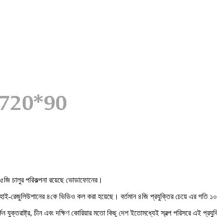
রে ৫জি চালুর পরিকল্পনা রয়েছে ভোডাফোনের।
ল্ট্রা-হাই-রেজুলিউশানের ৪কে ভিডিও কল করা হয়েছে। বর্তমান ৪জি প্রযুক্তির চেয়ে এর গতি ১
কিন যুক্তরাষ্ট্র, চীন এবং দক্ষিণ কোরিয়ার মতো কিছু দেশ ইতোমধ্যেই স্বল্প পরিসরে এই প্