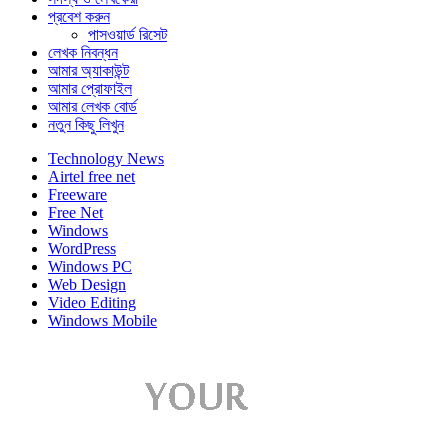
প্রবেশ করুন
পাসওয়ার্ড রিসেট
লেখক নিবন্ধন
আমার অ্যাকাউন্ট
আমার প্রোফাইল
আমার লেখক বোর্ড
নতুন কিছু লিখুন
Technology News
Airtel free net
Freeware
Free Net
Windows
WordPress
Windows PC
Web Design
Video Editing
Windows Mobile