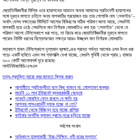
জ্যোতির্বিজ্ঞানীরা মিল্কি ওয়ে ছায়াপথের আয়তন অথবা আমাদের প্রতিবেশী ছায়াপথের
সঙ্গে দূরত্ব মাপতে চাইলে অন্য মাপকাঠির প্রয়োজন হয়৷ তার পোশাকি নাম ‘সেফাইড’–
অর্থাৎ যেসব নক্ষত্রের মিটমিটে আলোর বিকিরণের সঠিক পরিমাণ জানা আছে, সেগুলিই
মাপকাঠি হয়ে ওঠে৷ সেগুলিকে মান নির্ণায়ক মোমবাতিও বলা হয়৷ ‘সেফাইড’ থেকে যে
পরিমাণ আলো টেলিস্কোপে ধরা পড়ে, তা বিচার করে জ্যোতির্বিজ্ঞানীরা দূরত্ব মাপতে
পারেন৷ নির্দিষ্ট ধরনের বিস্ফোরণরত নক্ষত্র আরও উজ্জ্বল মান নির্ণায়ক মোমবাতি৷
মহাকাশে হাবল টেলিস্কোপে দৃশ্যমান ব্রহ্মাণ্ডের প্রান্ত পর্যন্ত আলোর এসব উৎস ধরা
পড়ে৷ একটি ছবিতে এমন সব গ্যালাক্সি দেখা যাচ্ছে, যেগুলি পৃথিবী থেকে প্রায় ১ হাজার
৩০০ কোটি আলোকবর্ষ দূরে রয়েছে৷
লাস্টনিউজবিডি/এসএস
তথ্য-প্রযুক্তি আরো খবর জানতে ক্লিক করুন
আগামীতে প্রতিবন্ধীতা বলে কিছু থাকবে না: মোস্তাফা জব্বার
মার্চেই ১১ লাখ ইন্টারনেট ব্যবহারকারী বেড়েছে
পকেটে মোবাইল ফোন রাখলে যে ক্ষতি হয়
আপনার পাসওয়ার্ডটি হ্যাক হচ্ছে না তো?
ইন্টারনেট থেকে বিচ্ছিন্ন হয়ে যাচ্ছে রাশিয়া
ফাইবার অপটিক ক্যাবল গ্রামে-গঞ্জে ছড়িয়ে যাচ্ছে
সর্বশেষ সংবাদ
অধিকাংশ হামলাকারী ‘উচ্চ-শিক্ষিত, ধনী ঘরের সন্তান’