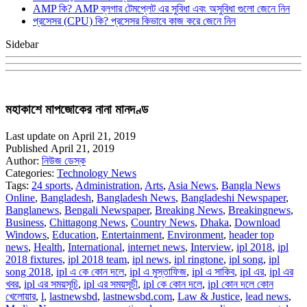
AMP কি? AMP ব্লগার টেমপ্লেট এর সুবিধা এবং অসুবিধা গুলো জেনে নিন
প্রসেসর (CPU) কি? প্রসেসর কিভাবে কাজ করে জেনে নিন
Sidebar
মহাকাশে মাপজোকের নানা মানদণ্ড
Last update on April 21, 2019
Published April 21, 2019
Author:
নিউজ ডেস্ক
Categories:
Technology News
Tags:
24 sports
,
Administration
,
Arts
,
Asia News
,
Bangla News
Online
,
Bangladesh
,
Bangladesh News
,
Bangladeshi Newspaper
,
Banglanews
,
Bengali Newspaper
,
Breaking News
,
Breakingnews
,
Business
,
Chittagong News
,
Country News
,
Dhaka
,
Download
Windows
,
Education
,
Entertainment
,
Environment
,
header top
news
,
Health
,
International
,
internet news
,
Interview
,
ipl 2018
,
ipl
2018 fixtures
,
ipl 2018 team
,
ipl news
,
ipl ringtone
,
ipl song
,
ipl
song 2018
,
ipl এ কে কোন দলে
,
ipl এ মুস্তাফিজ
,
ipl এ সাকিব
,
ipl এর
,
ipl এর
খবর
,
ipl এর সময়সূচি
,
ipl এর সময়সূচী
,
ipl কে কোন দলে
,
ipl কোন দলে কোন
খেলোয়ার
,
l
,
lastnewsbd
,
lastnewsbd.com
,
Law & Justice
,
lead news
,