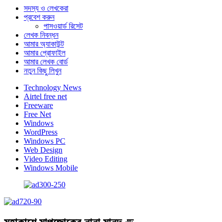
সদস্য ও লেখকেরা
প্রবেশ করুন
পাসওয়ার্ড রিসেট
লেখক নিবন্ধন
আমার অ্যাকাউন্ট
আমার প্রোফাইল
আমার লেখক বোর্ড
নতুন কিছু লিখুন
Technology News
Airtel free net
Freeware
Free Net
Windows
WordPress
Windows PC
Web Design
Video Editing
Windows Mobile