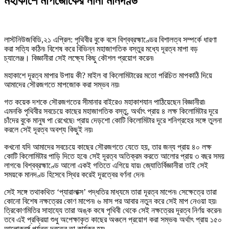
মহাকাশে মাপজোকের নানা মানদণ্ড
লাস্টনিউজবিডি,২১ এপ্রিল: পৃথিবীর বুকে বসে বিশ্বব্রহ্মাণ্ডের বিশালত্ব সম্পর্কে ধারণা
করা সত্যি কঠিন৷ বিশেষ করে বিভিন্ন মহাজাগতিক বস্তুর মধ্যে দূরত্ব মাপা বড়
চ্যালেঞ্জ। বিজ্ঞানীরা সেই লক্ষ্যে কিছু কৌশল প্রয়োগ করেন৷
মহাকাশে দূরত্ব মাপার উপায় কী? মাইল বা কিলোমিটারের মতো পরিচিত মাপকাঠি দিয়ে
আমাদের সৌরজগতে মাপজোক করা সম্ভব নয়৷
গত কয়েক দশকে সৌরজগতের সীমানার বাইরেও মহাকাশযান পাঠিয়েছেন বিজ্ঞানীরা৷
এমনকি পৃথিবীর সবচেয়ে কাছের মহাজাগতিক বস্তু, অর্থাৎ প্রায় ৪ লক্ষ কিলোমিটার দূরে
চাঁদের বুকে মানুষ পা রেখেছে৷ প্রায় দেড়শো কোটি কিলোমিটার দূরে শনিগ্রহের সঙ্গে তুলনা
করলে সেই দূরত্ব অবশ্য কিছুই নয়৷
কখনো যদি আমাদের সবচেয়ে কাছের সৌরজগতে যেতে হয়, তার জন্য প্রায় ৪০ লক্ষ
কোটি কিলোমিটার পাড়ি দিতে হবে৷ সেই দূরত্ব অতিক্রম করতে আলোর প্রায় ৩ বছর সময়
লাগবে৷ বিশ্বব্রহ্মাণ্ডে আলো একই গতিতে এগিয়ে যায়৷ জ্যোতির্বিজ্ঞানীরা তাই সেই
সময়কে মানদণ্ড হিসেবে স্থির করেই দূরত্বের বর্ণনা দেন৷
সেই সঙ্গে তথাকথিত ‘প্যারালাক্স’ পদ্ধতির মাধ্যমে তারা দূরত্ব মাপেন৷ সেক্ষেত্রে তারা
কোনো বিশেষ নক্ষত্রের কোণ মাপেন৷ ৬ মাস পর আবার নতুন করে সেই মাপ নেওয়া হয়৷
ত্রিকোণমিতির সাহায্যে তারা অঙ্ক কষে পৃথিবী থেকে সেই নক্ষত্রের দূরত্ব নির্ণয় করেন৷
তবে এই প্রক্রিয়া শুধু অপেক্ষাকৃত কাছের অঞ্চলে প্রয়োগ করা সম্ভব৷ অর্থাৎ প্রায় ১৫০
আলোকবর্ষ পর্যন্ত দূরত্বে তা কার্যকর হয়৷