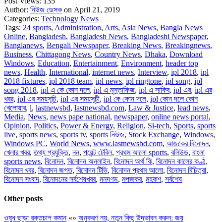
Post Views:
135
Author:
নিউজ ডেস্ক
on April 21, 2019
Categories:
Technology News
Tags:
24 sports
,
Administration
,
Arts
,
Asia News
,
Bangla News
Online
,
Bangladesh
,
Bangladesh News
,
Bangladeshi Newspaper
,
Banglanews
,
Bengali Newspaper
,
Breaking News
,
Breakingnews
,
Business
,
Chittagong News
,
Country News
,
Dhaka
,
Download
Windows
,
Education
,
Entertainment
,
Environment
,
header top
news
,
Health
,
International
,
internet news
,
Interview
,
ipl 2018
,
ipl
2018 fixtures
,
ipl 2018 team
,
ipl news
,
ipl ringtone
,
ipl song
,
ipl
song 2018
,
ipl এ কে কোন দলে
,
ipl এ মুস্তাফিজ
,
ipl এ সাকিব
,
ipl এর
,
ipl এর
খবর
,
ipl এর সময়সূচি
,
ipl এর সময়সূচী
,
ipl কে কোন দলে
,
ipl কোন দলে কোন
খেলোয়ার
,
l
,
lastnewsbd
,
lastnewsbd.com
,
Law & Justice
,
lead news
,
Media
,
News
,
news pape national
,
newspaper
,
online news portal
,
Opinion
,
Politics
,
Power & Energy
,
Religion
,
Si-tech
,
Sports
,
sports
live
,
sports news
,
sports tv
,
sports নিউজ
,
Stock Exchange
,
Windows
,
Windows PC
,
World News
,
www.lastnewsbd.com
,
আজকের বিনোদন
,
খেলার খবর
,
তথ্য প্রযুক্তি
,
নন
,
পয়েন্ট টেবিল
,
প্রথম আলো sports
,
বলিউড
,
বাংলা
sports news
,
বিনোদন
,
বিনোদন অনলাইন
,
বিনোদন অর্থ কি
,
বিনোদন কালের কণ্ঠ
,
বিনোদন খবর
,
বিনোদন জগত
,
বিনোদন টিভি
,
বিনোদন প্রথম আলো
,
বিনোদন বিচিত্রা
,
বিনোদন সংবাদ
,
বিনোদনের সর্বশেষখবর
,
মনদণড
,
মপজকর
,
মহকশ
,
সর্বশেষ
Other posts
ওষুধ ছাড়া রক্তচাপ কমান
«
»
অনুকরণ নয়, নতুন কিছু উদ্ভাবন করুন: জয়