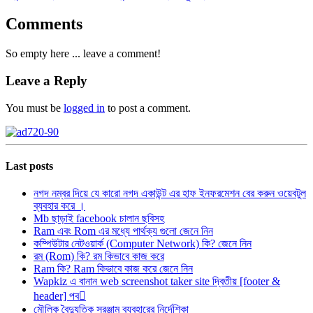
Comments
So empty here ... leave a comment!
Leave a Reply
You must be
logged in
to post a comment.
Last posts
নগদ নম্বর দিয়ে যে কারো নগদ একাউন্ট এর হাফ ইনফরমেশন বের করুন ওয়েবটুল
ব্যবহার করে ।
Mb ছাড়াই facebook চালান ছবিসহ
Ram এবং Rom এর মধ্যে পার্থক্য গুলো জেনে নিন
কম্পিউটার নেটওয়ার্ক (Computer Network) কি? জেনে নিন
রম (Rom) কি? রম কিভাবে কাজ করে
Ram কি? Ram কিভাবে কাজ করে জেনে নিন
Wapkiz এ বানান web screenshot taker site দ্বিতীয় [footer &
header] পব
মৌলিক বৈদ্যুতিক সরঞ্জাম ব্যবহারের নির্দেশিকা