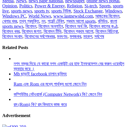
Media
,
News
,
news pape national
,
newspaper
,
online news portal
,
Opinion
,
Politics
,
Power & Energy
,
Religion
,
Si-tech
,
Sports
,
sports
live
,
sports news
,
sports tv
,
sports নিউজ
,
Stock Exchange
,
Windows
,
Windows PC
,
World News
,
www.lastnewsbd.com
,
আজকের বিনোদন
,
খেলার খবর
,
তথ্য প্রযুক্তি
,
নন
,
পয়েন্ট টেবিল
,
প্রথম আলো sports
,
বলিউড
,
বাংলা
sports news
,
বিনোদন
,
বিনোদন অনলাইন
,
বিনোদন অর্থ কি
,
বিনোদন কালের কণ্ঠ
,
বিনোদন খবর
,
বিনোদন জগত
,
বিনোদন টিভি
,
বিনোদন প্রথম আলো
,
বিনোদন বিচিত্রা
,
বিনোদন সংবাদ
,
বিনোদনের সর্বশেষখবর
,
মনদণড
,
মপজকর
,
মহকশ
,
সর্বশেষ
Related Posts
নগদ নম্বর দিয়ে যে কারো নগদ একাউন্ট এর হাফ ইনফরমেশন বের করুন ওয়েবটুল
ব্যবহার করে ।
Mb ছাড়াই facebook চালান ছবিসহ
Ram এবং Rom এর মধ্যে পার্থক্য গুলো জেনে নিন
কম্পিউটার নেটওয়ার্ক (Computer Network) কি? জেনে নিন
রম (Rom) কি? রম কিভাবে কাজ করে
Advertisement