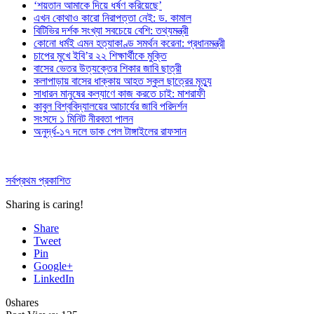
‘শয়তান আমাকে দিয়ে ধর্ষণ করিয়েছে’
এখন কোথাও কারো নিরাপত্তা নেই: ড. কামাল
বিটিভির দর্শক সংখ্যা সবচেয়ে বেশি: তথ্যমন্ত্রী
কোনো ধর্মই এমন হত্যাকাণ্ড সমর্থন করেনা: প্রধানমন্ত্রী
চাপের মুখে ইবি’র ২২ শিক্ষার্থীকে মুক্তি
বাসের ভেতর উত্যক্তের শিকার জাবি ছাত্রী
কলাপাড়ায় বাসের ধাক্কায় আহত স্কুল ছাত্রের মৃত্যু
সাধারন মানুষের কল্যাণে কাজ করতে চাই: মাশরাফী
কাবুল বিশ্ববিদ্যালয়ের আচার্যের জাবি পরিদর্শন
সংসদে ১ মিনিট নীরবতা পালন
অনুর্দ্ধ-১৭ দলে ডাক পেল টাঙ্গাইলের রাফসান
সর্বপ্রথম প্রকাশিত
Sharing is caring!
Share
Tweet
Pin
Google+
LinkedIn
0
shares