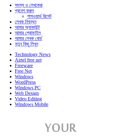
সদস্য ও লেখকেরা
প্রবেশ করুন
পাসওয়ার্ড রিসেট
লেখক নিবন্ধন
আমার অ্যাকাউন্ট
আমার প্রোফাইল
আমার লেখক বোর্ড
নতুন কিছু লিখুন
Technology News
Airtel free net
Freeware
Free Net
Windows
WordPress
Windows PC
Web Design
Video Editing
Windows Mobile