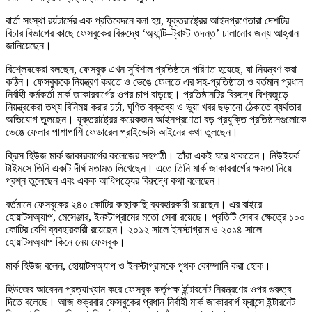
বার্তা সংস্থা রয়টার্সের এক প্রতিবেদনে বলা হয়, যুক্তরাষ্ট্রের আইনপ্রণেতারা দেশটির
বিচার বিভাগের কাছে ফেসবুকের বিরুদ্ধে ‘অ্যান্টি–ট্রাস্ট তদন্ত’ চালানোর জন্য আহ্বান
জানিয়েছেন।
বিশ্লেষকেরা বলছেন, ফেসবুক এখন সুবিশাল প্রতিষ্ঠানে পরিণত হয়েছে, যা নিয়ন্ত্রণ করা
কঠিন। ফেসবুককে নিয়ন্ত্রণ করতে ও ভেঙে ফেলতে এর সহ-প্রতিষ্ঠাতা ও বর্তমান প্রধান
নির্বাহী কর্মকর্তা মার্ক জাকারবার্গের ওপর চাপ বাড়ছে। প্রতিষ্ঠানটির বিরুদ্ধে বিশ্বজুড়ে
নিয়ন্ত্রকেরা তথ্য বিনিময় করার চর্চা, ঘৃণিত বক্তব্য ও ভুয়া খবর ছড়ানো ঠেকাতে ব্যর্থতার
অভিযোগ তুলছেন। যুক্তরাষ্ট্রের কয়েকজন আইনপ্রণেতা বড় প্রযুক্তি প্রতিষ্ঠানগুলোকে
ভেঙে ফেলার পাশাপাশি ফেডারেল প্রাইভেসি আইনের কথা তুলছেন।
ক্রিস হিউজ মার্ক জাকারবার্গের কলেজের সহপাঠী। তাঁরা একই ঘরে থাকতেন। নিউইয়র্ক
টাইমসে তিনি একটি দীর্ঘ মতামত লিখেছেন। এতে তিনি মার্ক জাকারবার্গের ক্ষমতা নিয়ে
প্রশ্ন তুলেছেন এবং একক আধিপত্যের বিরুদ্ধে কথা বলেছেন।
বর্তমানে ফেসবুকের ২৪০ কোটির কাছাকাছি ব্যবহারকারী রয়েছেন। এর বাইরে
হোয়াটসঅ্যাপ, মেসেঞ্জার, ইনস্টাগ্রামের মতো সেবা রয়েছে। প্রতিটি সেবার ক্ষেত্রে ১০০
কোটির বেশি ব্যবহারকারী রয়েছেন। ২০১২ সালে ইনস্টাগ্রাম ও ২০১৪ সালে
হোয়াটসঅ্যাপ কিনে নেয় ফেসবুক।
মার্ক হিউজ বলেন, হোয়াটসঅ্যাপ ও ইনস্টাগ্রামকে পৃথক কোম্পানি করা হোক।
হিউজের আবেদন প্রত্যাখ্যান করে ফেসবুক কর্তৃপক্ষ ইন্টারনেট নিয়ন্ত্রণের ওপর গুরুত্ব
দিতে বলেছে। আজ শুক্রবার ফেসবুকের প্রধান নির্বাহী মার্ক জাকারবার্গ ফ্রান্সে ইন্টারনেট