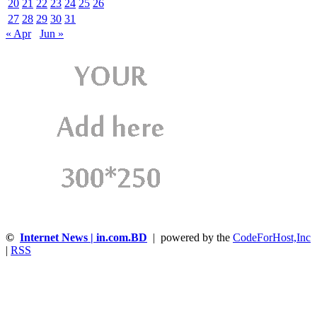
20
21
22
23
24
25
26
27
28
29
30
31
« Apr
Jun »
©
Internet News | in.com.BD
| powered by the
CodeForHost,Inc
|
RSS