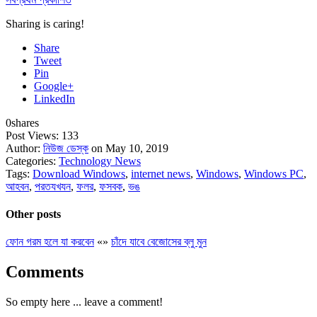
Sharing is caring!
Share
Tweet
Pin
Google+
LinkedIn
0
shares
Post Views:
133
Author:
নিউজ ডেস্ক
on May 10, 2019
Categories:
Technology News
Tags:
Download Windows
,
internet news
,
Windows
,
Windows PC
,
আহবন
,
পরতযখযন
,
ফলর
,
ফসবক
,
ভঙ
Other posts
ফোন গরম হলে যা করবেন
«
»
চাঁদে যাবে বেজোসের ব্লু মুন
Comments
So empty here ... leave a comment!