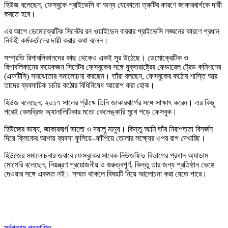
হিউজ বলেছেন, ফেসবুকে প্রাইভেসি বা অন্য যেকোনো ত্রুটির কারণে জাকারবার্গকে দায়ী
করতে হবে।
এর আগে ডেমোক্রেটিক সিনেটর রন ওয়াইডেন বারবার প্রাইভেসি লঙ্ঘনের কারণে প্রধান
নির্বাহী কর্মকর্তাদের দায়ী করার কথা বলেন।
সম্প্রতি রিপাবলিকানদের কাছ থেকেও একই সুর উঠেছে। ডেমোক্রেটিক ও
রিপাবলিকানের কয়েকজন সিনেটর ফেসবুকের সঙ্গে যুক্তরাষ্ট্রের ফেডারেল ট্রেড কমিশনের
(এফটিসি) সমঝোতার সমালোচনা করছেন। তাঁরা বলছেন, ফেসবুকের কঠোর শাস্তি আর
তাদের ব্যবসায়িক চর্চায় কঠোর বিধিনিষেধ আরোপ করা হোক।
হিউজ বলেছেন, ২০১৭ সালের গ্রীষ্মে তিনি জাকারবার্গের সঙ্গে সাক্ষাৎ করেন। এর কিছু
পরেই কেমব্রিজ অ্যানালিটিকার মতো কেলেঙ্কারি মুখে পড়ে ফেসবুক।
হিউজের ভাষ্য, জাকারবার্গ ভালো ও দয়ালু মানুষ। কিন্তু আমি তাঁর নিরাপত্তা বিসর্জন
দিয়ে ক্লিকের আশায় ব্যবসা ফুলিয়ে–ফাঁপিয়ে তোলার লক্ষ্যের ওপর রাগ দেখাচ্ছি।
হিউজের সমালোচনার জবাবে ফেসবুকের সাবেক নিউজফিড বিভাগের প্রধান অ্যাডাম
মোসেরি বলেছেন, নিয়ন্ত্রণ প্রয়োজনীয় ও গুরুত্বপূর্ণ, কিন্তু তার জন্য প্রতিষ্ঠান ভেঙে
দেওয়ার সঙ্গে একমত নই। সম্মত থাকলে বিষয়টি নিয়ে আলোচনা করা যেতে পারে।
সর্বপ্রথম প্রকাশিত