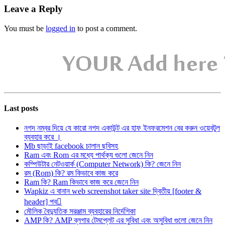
Leave a Reply
You must be
logged in
to post a comment.
Last posts
নগদ নম্বর দিয়ে যে কারো নগদ একাউন্ট এর হাফ ইনফরমেশন বের করুন ওয়েবটুল
ব্যবহার করে ।
Mb ছাড়াই facebook চালান ছবিসহ
Ram এবং Rom এর মধ্যে পার্থক্য গুলো জেনে নিন
কম্পিউটার নেটওয়ার্ক (Computer Network) কি? জেনে নিন
রম (Rom) কি? রম কিভাবে কাজ করে
Ram কি? Ram কিভাবে কাজ করে জেনে নিন
Wapkiz এ বানান web screenshot taker site দ্বিতীয় [footer &
header] পব
মৌলিক বৈদ্যুতিক সরঞ্জাম ব্যবহারের নির্দেশিকা
AMP কি? AMP ব্লগার টেমপ্লেট এর সুবিধা এবং অসুবিধা গুলো জেনে নিন