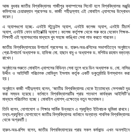
আজ বুধবার জাতীয় বিশ্ববিদ্যালয় গাজীপুর ক্যাম্পাসের সিনেট হলে বিশ্ববিদ্যালয় মঞ্জুরি
কমিশনের চেয়ারম্যান প্রফেসর ড. কাজী শহীদুল্লাহ এই মোবাইল এ্যাপসের উদ্বোধন
করেন।
এ অ্যাপগুলো হচ্ছে- এনইউ স্টুডেন্টস অ্যাপ, এনইউ কলেজ অ্যাপ, এনইউ টিচার্স
অ্যাপ, এনইউ ফোন ডাইরেক্টরি অ্যাপ। কলেজ কর্তৃপক্ষ থেকে শুরু করে যেকোন শিক্ষক-
শিক্ষার্থী এই অ্যাপগুলোর মাধ্যমে খুব সহজে কাঙ্খিত সেবা লাভ করতে পারবেন।
জাতীয় বিশ্ববিদ্যালয়ের উপাচার্য প্রফেসর ড. হারুন-অর-রশিদের সভাপতিত্বে অনুষ্ঠানে
প্রো-উপাচার্য অধ্যাপক ড. হাফিজ মো. হাছান বাবু ও অধ্যাপক ড. মশিউর রহমান বক্তব্য
রাখেন।
অনুষ্ঠানের শুরুতে মোবাইল এ্যাপসের বিভিন্ন সেবা তুলে ধরে ডিন অধ্যাপক ড. মো. নাসির
উদ্দীন ও আইসিটি পরিচালক মোমিনুল ইসলাম কর্তৃক একটি ডকুমেন্টারি উপস্থাপন করা
হয়।
অনুষ্ঠানে কাজী শহীদুল্লাহ বলেন, ‘জাতীয় বিশ্ববিদ্যালয় থেকে ইতোমধ্যে সেশনজট দূর
করা সম্ভব হয়েছে। বর্তমানে বিশ্ববিদ্যালয়টির প্রায় শতভাগ কার্যক্রম আইসিটি’র
মাধ্যমে পরিচালিত হচ্ছে। মোবাইল এ্যাপস্ এক্ষেত্রে নতুন সংযোজন।
তিনি বলেন, যোগাযোগ ও শিক্ষার সার্বিক উন্নয়নে এ প্রযুক্তি ইতিবাচক ভূমিকা রাখবে।
তথ্য-প্রযুক্তি যোগাযোগে জাতীয় বিশ্ববিদ্যালয় বর্তমানে অন্যান্য পাবলিক বিশ্ববিদ্যালয়
থেকে অগ্রবর্তী।
হারুন-অর-রশিদ বলেন, জাতীয় বিশ্ববিদ্যালয়ের প্রায় সকল কর্মকান্ড এখন অনলাইনে