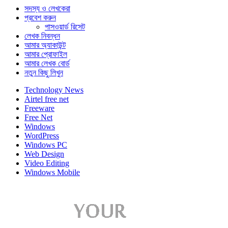
সদস্য ও লেখকেরা
প্রবেশ করুন
পাসওয়ার্ড রিসেট
লেখক নিবন্ধন
আমার অ্যাকাউন্ট
আমার প্রোফাইল
আমার লেখক বোর্ড
নতুন কিছু লিখুন
Technology News
Airtel free net
Freeware
Free Net
Windows
WordPress
Windows PC
Web Design
Video Editing
Windows Mobile