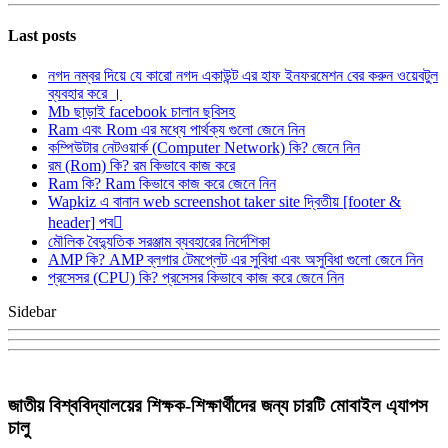
Last posts
নগদ নম্বর দিয়ে যে কারো নগদ একাউন্ট এর হাফ ইনফরমেশন বের করুন ওয়েবটুল
ব্যবহার করে ।
Mb ছাড়াই facebook চালান ছবিসহ
Ram এবং Rom এর মধ্যে পার্থক্য গুলো জেনে নিন
কম্পিউটার নেটওয়ার্ক (Computer Network) কি? জেনে নিন
রম (Rom) কি? রম কিভাবে কাজ করে
Ram কি? Ram কিভাবে কাজ করে জেনে নিন
Wapkiz এ বানান web screenshot taker site দ্বিতীয় [footer &
header] পব
মৌলিক বৈদ্যুতিক সরঞ্জাম ব্যবহারের নির্দেশিকা
AMP কি? AMP ব্লগার টেমপ্লেট এর সুবিধা এবং অসুবিধা গুলো জেনে নিন
প্রসেসর (CPU) কি? প্রসেসর কিভাবে কাজ করে জেনে নিন
Sidebar
জাতীয় বিশ্ববিদ্যালয়ের শিক্ষক-শিক্ষার্থীদের জন্য চারটি মোবাইল এ্যাপস
চালু