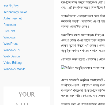
তরুণদের জন্য রয়েছে ইনোভেশন জোন। এই
নতুন কিছু লিখুন
এবং ২১টি বিশ্ববিদ্যালয়ের শিক্ষার্থীদ
Technology News
অ্যাকটিভেশন প্রোগ্রামগুলো থেকে নির্বা
Airtel free net
উদ্ভাবনী অনুদান (বিআইজি) দেওয়া হবে। 
Freeware
আকর্ষণ রোবোটিক জোন।
Free Net
প্রদর্শনীতে রয়েছে মঙ্গলযাত্রার নিবন্
Windows
এক্সপো জোনে পাওয়া যাচ্ছে তথ্যপ্রযুক্তি
WordPress
কেনার সুযোগ মিলছে এই জোনে। এক্সপো 
Windows PC
প্রযুক্তি পণ্যের সমাহারে সাজানো হয়েছ
Web Design
গেমারদের জন্য রয়েছে গেমজোন। দেশের ত
Video Editing
Windows Mobile
মেলার উদ্বোধনী অনুষ্ঠানে পররাষ্ট্রমন্
অর্থনীতির একটি। জাতিসংঘ বলছে বাংলাদ
বাংলাদেশ’ পরিকল্পনা বাংলাদেশকে জ্ঞানভ
দরবারে নতুন পরিচয় পেয়েছে, যার পেছনে
অনুষ্ঠানে তথ্য যোগাযোগপ্রযুক্তি প্র