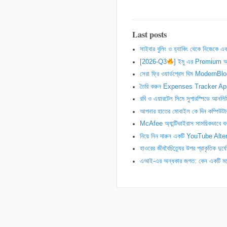
Last posts
সাইবার বুলিং ও হ্যাকিং থেকে নিজেকে এবং 
[2026-Q3
] ইমু এর Premium 
সেরা ফ্রি ওয়ার্ডপ্রেস থিম ModernB
তৈরি করুন Expenses Tracker Ap
রবি ও এয়ারটেল সিমে সুপারস্পিডে আনল
আপনার হাতের মোবাইল কে দিন কম্পি
McAfee অ্যান্টিভাইরাস সাময়িকভাবে ব
নিয়ে নিন দারুন একটি YouTube A
হাওরের জীববৈচিত্র্যের উপর প্রাকৃতিক দুর
এআই-এর অন্ধকার জগত: কেন একটি মডেল