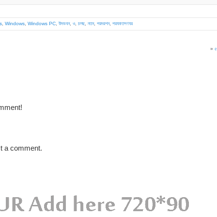
s
,
Windows
,
Windows PC
,
উদভবন
,
ও
,
চলছ
,
নতন
,
পরদরশন
,
পরযকতপণযর
»
৫
omment!
st a comment.