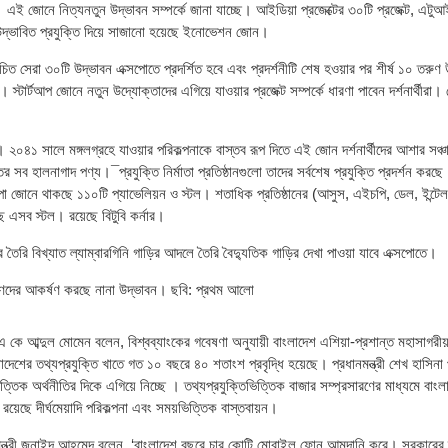
 জোনে নিত্যনতুন উদ্ভাবন সম্পর্কে জানা যাচ্ছে। আইডিয়া প্রজেক্টের ৩০টি প্রজেক্ট, এটুআই
ের উদ্ভাবিত প্রযুক্তি দিয়ে সাজানো হয়েছে ইনোভেশন জোন।
চিত সেরা ৩০টি উদ্ভাবন এক্সপোতে প্রদর্শিত হবে এবং প্রদর্শনীটি শেষ হওয়ার পর শীর্ষ ১০ তরুণ উ
স্টার্টআপ জোনে নতুন উদ্যোক্তাদের এগিয়ে যাওয়ার প্রজেক্ট সম্পর্কে ধারণা পাবেন দর্শনার্থীরা
ধন। ২০৪১ সালে মঙ্গলগ্রহে যাওয়ার পরিকল্পনাকে বাস্তব রূপ দিতে এই জোন দর্শনার্থীদের আশার স
র সব হালনাগাদ পণ্য।¯প্রযুক্তি নির্মাতা প্রতিষ্ঠানগুলো তাদের সর্বশেষ প্রযুক্তি প্রদর্শন করছে
জোনে থাকছে ১১০টি প্যাভেলিয়ন ও স্টল। শতাধিক প্রতিষ্ঠানের (আসুস, এইচপি, ডেল, ইন্টেল, 
ে এসব স্টল। রয়েছে বিটুবি কর্নার।
ৈরি বিখ্যাত ল্যাম্বারগিনি গাড়ির আদলে তৈরি বৈদ্যুতিক গাড়ির দেখা পাওয়া যাবে এক্সপোতে।
ত্রী এ কে আব্দুল মোমেন বলেন, বিশ্বব্যাংকের গবেষণা অনুযায়ী বাংলাদেশ এশিয়া-প্রশান্ত মহাসাগরী
েশের তথ্যপ্রযুক্তি খাতে গত ১০ বছরে ৪০ শতাংশ প্রবৃদ্ধি হয়েছে। প্রধানমন্ত্রী শেখ হাসিনা 
িত্তিক অর্থনীতির দিকে এগিয়ে নিচ্ছে । তথ্যপ্রযুক্তিভিত্তিক বাজার সম্প্রসারণের মাধ্যমে বাংলা
 রয়েছে দীর্ঘমেয়াদি পরিকল্পনা এবং সময়ভিত্তিক বাস্তবায়ন।
তিমন্ত্রী জুনাইদ আহমেদ বলেন, ‘বাংলাদেশ বছরে চার কোটি মোবাইল ফোন আমদানি করে। সরকারের 