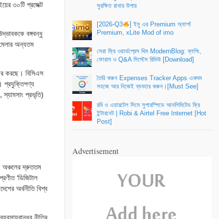
য়ের ৩০টি প্রজেক্ট
সুরক্ষিত রাখার উপায়
[2026-Q3
] ইমু এর Premium অ্যাপ!
Premium, xLite Mod of imo
দ্ভাবককে বঙ্গবন্ধু
। মেলার অন্যতম
সেরা ফ্রি ওয়ার্ডপ্রেস থিম ModernBlog: ব্লগিং,
ফোরাম ও Q&A সিস্টেম রিভিউ [Download]
ঞ্চার করছে। বিসিএস
তৈরি করুন Expenses Tracker Apps একদম
। প্রযুক্তিপণ্য
সহজে আর নিজেই ব্যবহার করুন।[Must See]
স্যামসাং প্রভৃতি)
রবি ও এয়ারটেল সিমে সুপারস্পিডে আনলিমিটেড ফ্রি
ইন্টারনেট | Robi & Airtel Free Internet [Hot
Post]
Advertisement
য় অঞ্চলের দ্রুততম
প্রণীত ‘ডিজিটাল
দেশের অর্থনীতি বিশ্ব
ব্যবসায়বান্ধব নীতির