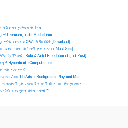
স্মার্টফোনকে সুরক্ষিত রাখার উপায়
অ্যাপ! Premium, xLite Mod of imo
log: ব্লগিং, ফোরাম ও Q&A সিস্টেম রিভিউ [Download]
ps একদম সহজে আর নিজেই ব্যবহার করুন।[Must See]
িমিটেড ফ্রি ইন্টারনেট | Robi & Airtel Free Internet [Hot Post]
উটার লুক! Hyperdroid +Computer pro
ন্ধ করার সহজ পদ্ধতি
lternative App [No Ads + Background Play and More]
্যোগের প্রভাবঃ টাঙ্গুয়ার হাওরের উপর একটি সমীক্ষা: মো. মিজানুর রহমান
 তৈরি করেও লুকিয়ে রাখলো কোম্পানি?