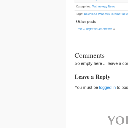
Categories:
Technology News
Tags:
Download Windows
,
internet new
Other posts
সেরা ১০ উদ্যোগ পাবে এক কোটি টাকা
«
Comments
So empty here ... leave a c
Leave a Reply
You must be
logged in
to po