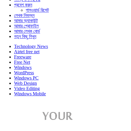
প্রবেশ করুন
পাসওয়ার্ড রিসেট
লেখক নিবন্ধন
আমার অ্যাকাউন্ট
আমার প্রোফাইল
আমার লেখক বোর্ড
নতুন কিছু লিখুন
Technology News
Airtel free net
Freeware
Free Net
Windows
WordPress
Windows PC
Web Design
Video Editing
Windows Mobile