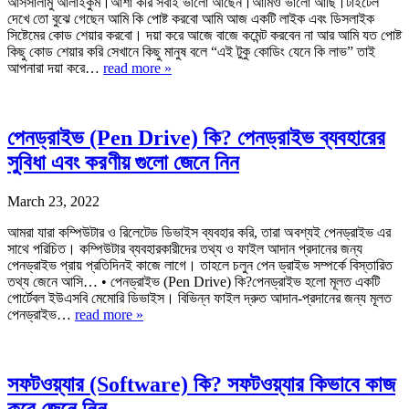
আসসালামু আলাইকুম।আশা করি সবাই ভালো আছেন।আমিও ভালো আছি।টাইটেল
দেখে তো বুঝে গেছেন আমি কি পোষ্ট করবো আমি আজ একটি লাইক এবং ডিসলাইক
সিষ্টেমের কোড শেয়ার করবো। দয়া করে আজে বাজে কমেন্ট করবেন না আর আমি যত পোষ্ট
কিছু কোড শেয়ার করি সেখানে কিছু মানুষ বলে “এই টুকু কোডিং যেনে কি লাভ” তাই
আপনারা দয়া করে…
read more »
পেনড্রাইভ (Pen Drive) কি? পেনড্রাইভ ব্যবহারের
সুবিধা এবং করণীয় গুলো জেনে নিন
March 23, 2022
আমরা যারা কম্পিউটার ও রিলেটেড ডিভাইস ব্যবহার করি, তারা অবশ্যই পেনড্রাইভ এর
সাথে পরিচিত। কম্পিউটার ব্যবহারকারীদের তথ্য ও ফাইল আদান প্রদানের জন্য
পেনড্রাইভ প্রায় প্রতিদিনই কাজে লাগে। তাহলে চলুন পেন ড্রাইভ সম্পর্কে বিস্তারিত
তথ্য জেনে আসি… • পেনড্রাইভ (Pen Drive) কি?পেনড্রাইভ হলো মূলত একটি
পোর্টেবল ইউএসবি মেমোরি ডিভাইস। বিভিন্ন ফাইল দ্রুত আদান-প্রদানের জন্য মূলত
পেনড্রাইভ…
read more »
সফটওয়্যার (Software) কি? সফটওয়্যার কিভাবে কাজ
করে জেনে নিন