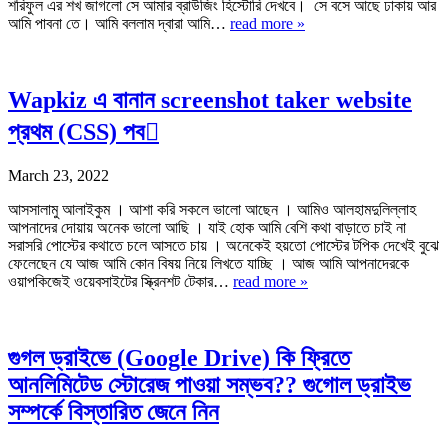
শরিফুল এর শখ জাগলো সে আমার ব্রাউজিং হিস্টোরি দেখবে। সে বসে আছে ঢাকায় আর
আমি পাবনা তে। আমি বললাম দ্বারা আমি…
read more »
Wapkiz এ বানান screenshot taker website
প্রথম (CSS) পব
March 23, 2022
আসসালামু আলাইকুম । আশা করি সকলে ভালো আছেন । আমিও আলহামদুলিল্লাহ
আপনাদের দোয়ায় অনেক ভালো আছি । যাই হোক আমি বেশি কথা বাড়াতে চাই না
সরাসরি পোস্টের কথাতে চলে আসতে চায় । অনেকেই হয়তো পোস্টের টপিক দেখেই বুঝে
ফেলেছেন যে আজ আমি কোন বিষয় নিয়ে লিখতে যাচ্ছি । আজ আমি আপনাদেরকে
ওয়াপকিজেই ওয়েবসাইটের স্ক্রিনশট টেকার…
read more »
গুগল ড্রাইভে (Google Drive) কি ফ্রিতে
আনলিমিটেড স্টোরেজ পাওয়া সম্ভব?? গুগোল ড্রাইভ
সম্পর্কে বিস্তারিত জেনে নিন