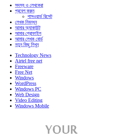
সদস্য ও লেখকেরা
প্রবেশ করুন
পাসওয়ার্ড রিসেট
লেখক নিবন্ধন
আমার অ্যাকাউন্ট
আমার প্রোফাইল
আমার লেখক বোর্ড
নতুন কিছু লিখুন
Technology News
Airtel free net
Freeware
Free Net
Windows
WordPress
Windows PC
Web Design
Video Editing
Windows Mobile