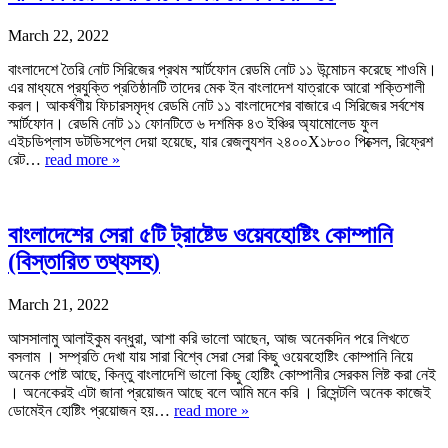
March 22, 2022
বাংলাদেশে তৈরি নোট সিরিজের প্রথম স্মার্টফোন রেডমি নোট ১১ উন্মোচন করেছে শাওমি।
এর মাধ্যমে প্রযুক্তি প্রতিষ্ঠানটি তাদের মেক ইন বাংলাদেশ যাত্রাকে আরো শক্তিশালী
করল। আকর্ষণীয় ফিচারসমৃদ্ধ রেডমি নোট ১১ বাংলাদেশের বাজারে এ সিরিজের সর্বশেষ
স্মার্টফোন। রেডমি নোট ১১ ফোনটিতে ৬ দশমিক ৪৩ ইঞ্চির অ্যামোলেড ফুল
এইচডিপ্লাস ডটডিসপ্লে দেয়া হয়েছে, যার রেজল্যুশন ২৪০০X১৮০০ পিক্সেল, রিফ্রেশ
রেট…
read more »
বাংলাদেশের সেরা ৫টি ট্রাষ্টেড ওয়েবহোষ্টিং কোম্পানি
(বিস্তারিত তথ্যসহ)
March 21, 2022
আসসালামু আলাইকুম বন্ধুরা, আশা করি ভালো আছেন, আজ অনেকদিন পরে লিখতে
বসলাম । সম্প্রতি দেখা যায় সারা বিশ্বে সেরা সেরা কিছু ওয়েবহোষ্টিং কোম্পানি নিয়ে
অনেক পোষ্ট আছে, কিন্তু বাংলাদেশি ভালো কিছু হোষ্টিং কোম্পানীর সেরকম লিষ্ট করা নেই
। অনেকেরই এটা জানা প্রয়োজন আছে বলে আমি মনে করি । রিসেন্টলি অনেক কাজেই
ডোমেইন হোষ্টিং প্রয়োজন হয়…
read more »