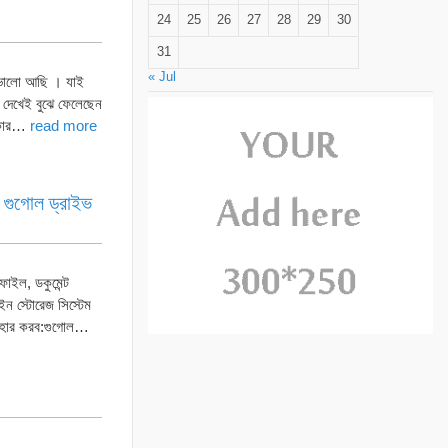
24
25
26
27
28
29
30
31
« Jul
ভালো আছি । যাই
 দেখেই বুঝে ফেলেছেন
টেকার…
read more
 গুগোল ড্রাইভ
ফাইল, ডকুমেন্ট
ন স্টোরেজ সিস্টেম
্যবহার করব:গুগোল…