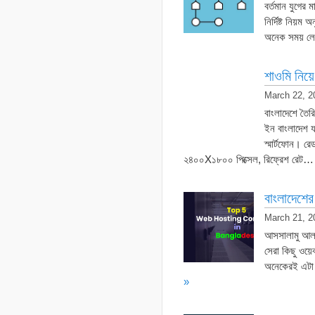
বর্তমান যুগের
নির্দিষ্ট নিয
অনেক সময় ল
শাওমি নিয়
March 22, 2
বাংলাদেশে তৈরি
ইন বাংলাদেশ য
স্মার্টফোন। র
২৪০০X১৮০০ পিক্সেল, রিফ্রেশ রেট
বাংলাদেশের 
March 21, 2
আসসালামু আলা
সেরা কিছু ওয়েব
অনেকেরই এটা 
»