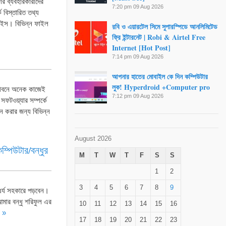
র ব্যবহারকারীদের
7:20 pm
09 Aug 2026
 বিস্তারিত তথ্য
াইস। বিভিন্ন ফাইল
রবি ও এয়ারটেল সিমে সুপারস্পিডে আনলিমিটেড
ফ্রি ইন্টারনেট | Robi & Airtel Free
Internet [Hot Post]
7:14 pm
09 Aug 2026
আপনার হাতের মোবাইল কে দিন কম্পিউটার
লুক! Hyperdroid +Computer pro
 জীবনে অনেক কাজেই
7:12 pm
09 Aug 2026
সফটওয়্যার সম্পর্কে
 করার জন্য বিভিন্ন
August 2026
পিউটার/বন্ধুর
M
T
W
T
F
S
S
1
2
3
4
5
6
7
8
9
র্য সহকারে পড়বেন।
র বন্ধু শরিফুল এর
10
11
12
13
14
15
16
 »
17
18
19
20
21
22
23