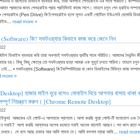
পিউটার ও রিলেটেড ডিভাইস ব্যবহার করি, তারা অবশ্যই পেনড্রাইভ এর সাথে পরিচিত। কম্পিউটা
দান প্রদানের জন্য পেনড্রাইভ প্রায় প্রতিদিনই কাজে লাগে। তাহলে চলুন পেন ড্রাইভ সম্পর্কে
পেনড্রাইভ (Pen Drive) কি?পেনড্রাইভ হলো মূলত একটি পোর্টেবল ইউএসবি মেমোরি ডিভ
নড্রাইভ…
read more »
র (Software) কি? সফটওয়্যার কিভাবে কাজ করে জেনে নিন
022
িটাল ডিভাইস ব্যবহার করি তারা অবশ্যই সফটওয়্যার শব্দটির সাথে পরিচিত। আমাদের দৈনন্দিন
বহার হয়। কিছু কিছু ক্ষেত্রে তো সফটওয়্যার ছাড়া আমরা এক মুহূর্ত চলতে পারিনা। তাহলে চলুন 
ে নেই… • সফটওয়্যার (Software) কি?কম্পিউটারের বা কোন ডিভাইসের বিভিন্ন কাজ সম্পাদন
d more »
esktop] হাজার মাইল দূরে বসেও মোবাইল দিয়ে আপনার বাসায় থাকা কম্
 সম্পূর্ণ নিয়ন্ত্রণ করুন। [Chrome Remote Desktop]
022
ইকুম! আজকের এই পোস্ট-এ আপনাকে স্বাগতম। আশা করছি পুরো পোস্ট-টি মনোযোগ এবং ধৈ
ন সবাই? আশা করছি আল্লাহর অশেষ রহমতে সবাই অনেক ভালোই আছেন। গত কাল রাতে আমা
োরি দেখবে। সে বসে আছে ঢাকায় আর আমি পাবনা তে। আমি বললাম দ্বারা আমি…
read more