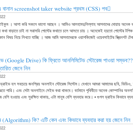
 বানান screenshot taker website প্রথম (CSS) পব
022
াইকুম । আশা করি সকলে ভালো আছেন । আমিও আলহামদুলিল্লাহ আপনাদের দোয়ায় অনেক 
 কথা বাড়াতে চাই না সরাসরি পোস্টের কথাতে চলে আসতে চায় । অনেকেই হয়তো পোস্টের টপিক
ন বিষয় নিয়ে লিখতে যাচ্ছি । আজ আমি আপনাদেরকে ওয়াপকিজেই ওয়েবসাইটের স্ক্রিনশট 
ইভে (Google Drive) কি ফ্রিতে আনলিমিটেড স্টোরেজ পাওয়া সম্ভব??
স্তারিত জেনে নিন
022
ল ড্রাইভ হল সবচেয়ে জনপ্রিয় অনলাইন স্টোরেজ সিস্টেম। যেখানে আমরা আমাদের ছবি, ভিডিও, 
রতে পারি। এবং সেটা অনলাইনে সেইভ করা থাকবে। বর্তমানে পৃথিবীতে অনেক কোম্পানির অনলাই
 বেশি হওয়ায় এবং সুরক্ষিত থাকায়, এটা মানুষ বেশি ব্যবহার করে। • গুগল ড্রাইভ কিভাবে ব
ম (Algorithm) কি? এটি কেন এবং কিভাবে ব্যবহার করা হয় জেনে নিন
022