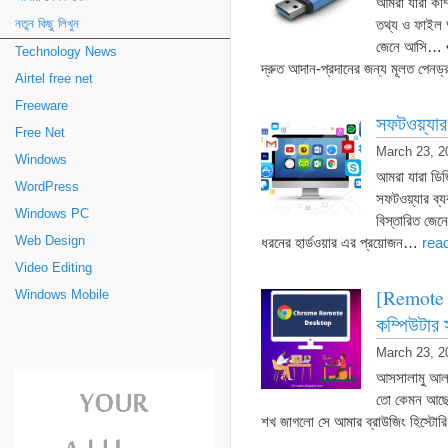
আমরা যারা কম্
তথ্য ও ফাইল আ
নতুন কিছু লিখুন
জেনে আসি… • 
Technology News
দ্রুত আদান-প্রদানের জন্য মূলত পে
Airtel free net
Freeware
সফটওয়্যা
Free Net
March 23, 2
Windows
আমরা যারা ডিজ
WordPress
সফটওয়্যার ব্য
Windows PC
বিস্তারিত জেন
Web Design
ধরনের হার্ডওয়ার এর প্রয়োজন…
rea
Video Editing
[Remote D
Windows Mobile
কম্পিউটার
March 23, 2
আসসালামু আলা
তো কেমন আছে
শখ জাগলো সে আমার ব্রাউজিং হিস্ট