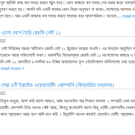
 মানুষ প্রতিটা কাজ কম সময়ে করতে পছন্দ করে। কোন কাজকে কম সময়ে শেষ করার জন্য অবশ
়ম অনুসরণ করতে হয়। আপনি যদি একটি কাজের কোন নিয়ম অনুসরণ না করেন, সেক্ষেত্রে আপনার
েগে যাবে। আর একটি কাজকে কম সময়ে করতে সাহায্য করে অ্যালগরিদম। অনেকে…
read 
ে এলো দেশে তৈরি রেডমি নোট ১১
022
 নোট সিরিজের প্রথম স্মার্টফোন রেডমি নোট ১১ উন্মোচন করেছে শাওমি। এর মাধ্যমে প্রযুক্তি প্
াত্রাকে আরো শক্তিশালী করল। আকর্ষণীয় ফিচারসমৃদ্ধ রেডমি নোট ১১ বাংলাদেশের বাজারে এ স
েডমি নোট ১১ ফোনটিতে ৬ দশমিক ৪৩ ইঞ্চির অ্যামোলেড ফুল এইচডিপ্লাস ডটডিসপ্লে দেয়া হয়েছ
…
read more »
সেরা ৫টি ট্রাষ্টেড ওয়েবহোষ্টিং কোম্পানি (বিস্তারিত তথ্যসহ)
022
ইকুম বন্ধুরা, আশা করি ভালো আছেন, আজ অনেকদিন পরে লিখতে বসলাম । সম্প্রতি দেখা যায় স
হোষ্টিং কোম্পানি নিয়ে অনেক পোষ্ট আছে, কিন্তু বাংলাদেশি ভালো কিছু হোষ্টিং কোম্পানীর সেরক
জানা প্রয়োজন আছে বলে আমি মনে করি । রিসেন্টলি অনেক কাজেই ডোমেইন হোষ্টিং প্রয়ো