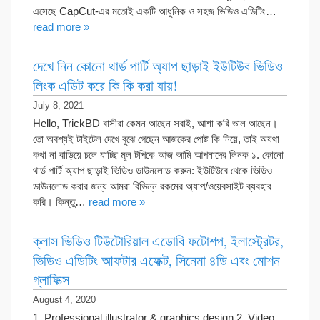
এসেছে CapCut-এর মতোই একটি আধুনিক ও সহজ ভিডিও এডিটিং…
read more »
দেখে নিন কোনো থার্ড পার্টি অ্যাপ ছাড়াই ইউটিউব ভিডিও
লিংক এডিট করে কি কি করা যায়!
July 8, 2021
Hello, TrickBD বাসীরা কেমন আছেন সবাই, আশা করি ভাল আছেন।
তো অবশ্যই টাইটেল দেখে বুঝে গেছেন আজকের পোষ্ট কি নিয়ে, তাই অযথা
কথা না বাড়িয়ে চলে যাচ্ছি মূল টপিকে আজ আমি আপনাদের লিনক ১. কোনো
থার্ড পার্টি অ্যাপ ছাড়াই ভিডিও ডাউনলোড করুন: ইউটিউবে থেকে ভিডিও
ডাউনলোড করার জন্য আমরা বিভিন্ন রকমের অ্যাপ/ওয়েবসাইট ব্যবহার
করি। কিন্তু…
read more »
ক্লাস ভিডিও টিউটোরিয়াল এডোবি ফটোশপ, ইলাস্ট্রেটর,
ভিডিও এডিটিং আফটার এফেক্ট, সিনেমা ৪ডি এবং মোশন
গ্লাফিক্স
August 4, 2020
1. Professional illustrator & graphics design 2. Video