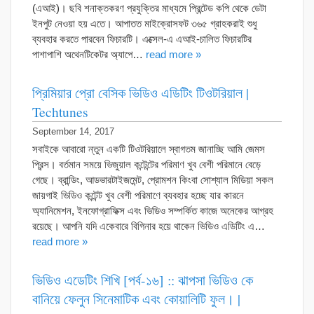
(এআই)। ছবি শনাক্তকরণ প্রযুক্তির মাধ্যমে প্রিন্টেড কপি থেকে ডেটা
ইনপুট নেওয়া হয় এতে। আপাতত মাইক্রোসফট ৩৬৫ গ্রাহকরাই শুধু
ব্যবহার করতে পারবেন ফিচারটি। এক্সেল-এ এআই-চালিত ফিচারটির
পাশাপাশি অথেনটিকেটর অ্যাপে…
read more »
প্রিমিয়ার প্রো বেসিক ভিডিও এডিটিং টিওটরিয়াল |
Techtunes
September 14, 2017
সবাইকে আবারো ন্তুন একটি টিওটরিয়ালে স্বাগতম জানাচ্ছি আমি জেমস
প্রিন্স। বর্তমান সময়ে ভিজুয়াল কন্টেন্টের পরিমাণ খুব বেশী পরিমানে বেড়ে
গেছে। ব্রান্ডিং, আডভারটাইজমেন্ট, প্রোমশন কিংবা সোশ্যাল মিডিয়া সকল
জায়গাই ভিডিও কন্টেন্ট খুব বেশী পরিমাণে ব্যবহার হচ্ছে যার কারনে
অ্যানিমেশন, ইনফোগ্রাফিক্স এবং ভিডিও সম্পর্কিত কাজে অনেকের আগ্রহ
রয়েছে। আপনি যদি একেবারে বিগিনার হয়ে থাকেন ভিডিও এডিটিং এ…
read more »
ভিডিও এডেটিং শিখি [পর্ব-১৬] :: ঝাপসা ভিডিও কে
বানিয়ে ফেলুন সিনেমাটিক এবং কোয়ালিটি ফুল। |