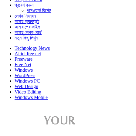
প্রবেশ করুন
পাসওয়ার্ড রিসেট
লেখক নিবন্ধন
আমার অ্যাকাউন্ট
আমার প্রোফাইল
আমার লেখক বোর্ড
নতুন কিছু লিখুন
Technology News
Airtel free net
Freeware
Free Net
Windows
WordPress
Windows PC
Web Design
Video Editing
Windows Mobile