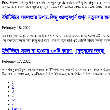
Post Views: 8 গ্রামীণফোনে ফ্রী ফেসবুক ব্যবহার করার একটি সুবিধা চালু হয়েছে বেশ
অনেক প্রকার সমস্যার সম্মুখীন হচ্ছেন। কেউ কেউ বলছেন তাদের টাকা কেটে নিচ্ছে, 
ইউটিউবে সফলতার উপায়,কিছু গুরুত্বপুর্ন তথ্য নতুনদের জন
February 18, 2022
আসসালামুআলাইকুম ও আদাব আমি Nabid NK।কেমন আছেন সবাই?আশা করি ভালোই আছ
এর মাধ্যমে ইনকাম নিয়ে কিছু কথা বলো।আগেই বলে রাখি এই পোষ্টটি আমার নিজস্ব অভি
ইউটিউবে সফল না হওয়ার ৩০টি কারণ।(নতুনদের জন্য)
February 17, 2022
আসসালামুয়ালাইকুম।কেমন আছেন সবাই?আশা করি সকলেই ভালো আছেন।নিজ অভিজ্ঞতা থে
ভিউ করা, 4.স্পাম করা, 5.কপিরাইট ভিডিও ইউস করা, 6.প্রতিদিন ভিডিও না দেওয়া, 7
1
2
3
…
64
»
Last »