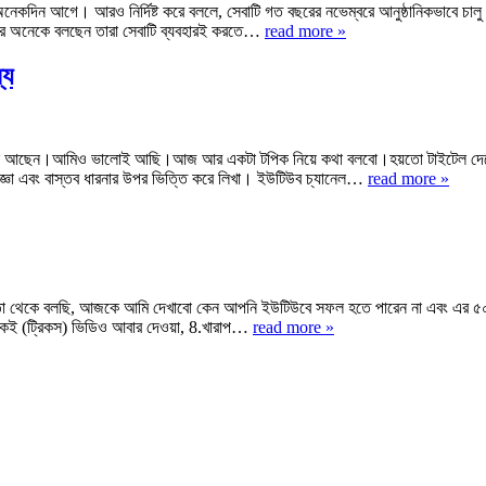
 অনেকদিন আগে। আরও নির্দিষ্ট করে বললে, সেবাটি গত বছরের নভেম্বরে আনুষ্ঠানিকভাবে চাল
আবার অনেকে বলছেন তারা সেবাটি ব্যবহারই করতে…
read more »
্য
েন।আমিও ভালোই আছি।আজ আর একটা টপিক নিয়ে কথা বলবো।হয়তো টাইটেল দেখে বুঝে
জ্ঞা এবং বাস্তব ধারনার উপর ভিত্তি করে লিখা। ইউটিউব চ্যানেল…
read more »
কে বলছি, আজকে আমি দেখাবো কেন আপনি ইউটিউবে সফল হতে পারেন না এবং এর ৫০ টি ক
.একই (ট্রিকস) ভিডিও আবার দেওয়া, 8.খারাপ…
read more »