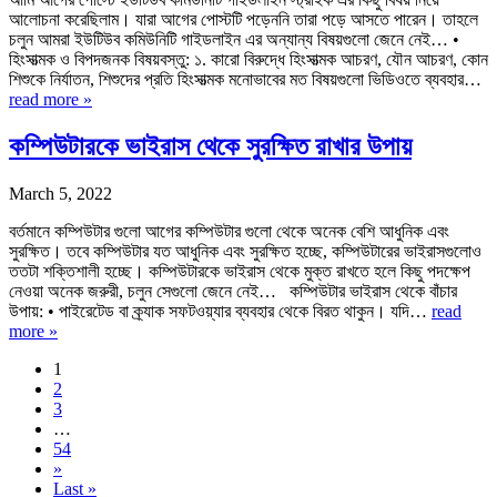
আলোচনা করেছিলাম। যারা আগের পোস্টটি পড়েননি তারা পড়ে আসতে পারেন। তাহলে
চলুন আমরা ইউটিউব কমিউনিটি গাইডলাইন এর অন্যান্য বিষয়গুলো জেনে নেই… •
হিংসাত্মক ও বিপদজনক বিষয়বস্তু: ১. কারো বিরুদ্ধে হিংসাত্মক আচরণ, যৌন আচরণ, কোন
শিশুকে নির্যাতন, শিশুদের প্রতি হিংসাত্মক মনোভাবের মত বিষয়গুলো ভিডিওতে ব্যবহার…
read more »
কম্পিউটারকে ভাইরাস থেকে সুরক্ষিত রাখার উপায়
March 5, 2022
বর্তমানে কম্পিউটার গুলো আগের কম্পিউটার গুলো থেকে অনেক বেশি আধুনিক এবং
সুরক্ষিত। তবে কম্পিউটার যত আধুনিক এবং সুরক্ষিত হচ্ছে, কম্পিউটারের ভাইরাসগুলোও
ততটা শক্তিশালী হচ্ছে। কম্পিউটারকে ভাইরাস থেকে মুক্ত রাখতে হলে কিছু পদক্ষেপ
নেওয়া অনেক জরুরী, চলুন সেগুলো জেনে নেই… কম্পিউটার ভাইরাস থেকে বাঁচার
উপায়: • পাইরেটেড বা ক্র্যাক সফটওয়্যার ব্যবহার থেকে বিরত থাকুন। যদি…
read
more »
1
2
3
…
54
»
Last »