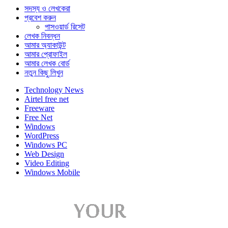
সদস্য ও লেখকেরা
প্রবেশ করুন
পাসওয়ার্ড রিসেট
লেখক নিবন্ধন
আমার অ্যাকাউন্ট
আমার প্রোফাইল
আমার লেখক বোর্ড
নতুন কিছু লিখুন
Technology News
Airtel free net
Freeware
Free Net
Windows
WordPress
Windows PC
Web Design
Video Editing
Windows Mobile