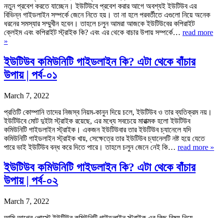
নতুন প্রবেশ করতে যাচ্ছেন। ইউটিউবে প্রবেশ করার আগে অবশ্যই ইউটিউব এর
বিভিন্ন গাইডলাইন সম্পর্কে জেনে নিতে হয়। তা না হলে পরবর্তীতে এগুলো নিয়ে অনেক
ধরনের সমস্যার সম্মুখীন হবেন। তাহলে চলুন আমরা আজকে ইউটিউবের কপিরাইট
ক্লেইম এবং কপিরাইট স্ট্রাইক কি? এবং এর থেকে বাচার উপায় সম্পর্কে…
read more
»
ইউটিউব কমিউনিটি গাইডলাইন কি? এটা থেকে বাঁচার
উপায় | পর্ব-০১
March 7, 2022
প্রতিটি কোম্পানি তাদের নিজস্ব নিয়ম-কানুন দিয়ে চলে, ইউটিউব ও তার ব্যতিক্রম নয়।
ইউটিউবে মোট দুইটা স্ট্রাইক রয়েছে, এর মধ্যে সবচেয়ে মারাত্মক হলো ইউটিউব
কমিউনিটি গাইডলাইন স্ট্রাইক। একজন ইউটিউবার তার ইউটিউব চ্যানেলে যদি
কমিউনিটি গাইডলাইন স্ট্রাইক খায়, সেক্ষেত্রে তার ইউটিউব চ্যানেলটি নষ্ট হয়ে যেতে
পারে ভাই ইউটিউব বন্ধ করে দিতে পারে। তাহলে চলুন জেনে নেই কি…
read more »
ইউটিউব কমিউনিটি গাইডলাইন কি? এটা থেকে বাঁচার
উপায় | পর্ব-০২
March 7, 2022
আমি আগের পোস্টে ইউটিউব কমিউনিটি গাইডলাইন স্ট্রাইক এর কিছু বিষয় নিয়ে