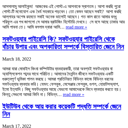
আসসালামু আলাইকুম! আজকের এই পোস্ট-এ আপনাকে স্বাগতম। আশা করছি পুরো
পোস্ট-টি মনোযোগ এবং ধৈর্য সহকারে পড়বেন। তো কেমন আছেন সবাই? আশা করছি
আল্লাহর অশেষ রহমতে সবাই অনেক ভালোই আছেন। গত কাল রাতে আমার বন্ধু
শরিফুল এর শখ জাগলো সে আমার ব্রাউজিং হিস্টোরি দেখবে। সে বসে আছে ঢাকায় আর
আমি পাবনা তে। আমি বললাম দ্বারা আমি…
read more »
সফটওয়্যার পাইরেসি কি? সফটওয়্যার পাইরেসি থেকে
বাঁচার উপায় এবং অপকারিতা সম্পর্কে বিস্তারিত জেনে নিন
March 18, 2022
আমরা যারা মোবাইল কিংবা কম্পিউটার ব্যবহারকারী, তারা অবশ্যই সফটওয়্যার বা
অ্যাপ্লিকেশন শব্দের সাথে পরিচিত। আমাদের দৈনন্দিন জীবনে সফটওয়্যার একটি
গুরুত্বপূর্ণ ভূমিকা পালন করছে। আমরা প্রতিনিয়ত বিভিন্ন কাজে বিভিন্ন ধরনের
সফটওয়্যার ব্যবহার করি। যেমন: ফেসবুক, মেসেঞ্জার ফেসবুক, গুগল, হোয়াটসঅ্যাপ,
ইমো ইত্যাদি। কিছু সফটওয়্যার আছে যেগুলো আমাদেরকে কিনে ব্যবহার করতে হয়।
কিন্তু সেগুলো আমরা কিনি না। বিভিন্ন…
read more »
ইউটিউব থেকে আয় করার কয়েকটি পদ্ধতি সম্পর্কে জেনে
নিন
March 17, 2022