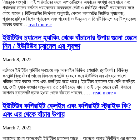
নিয়ন্ত্রক সংস্থা। এই পরিবর্তনের ফলে অপারেটরদের অফারের সংখ্যা কমে যাবে এবং
গ্রাহকরা তাদের বর্তমান প্যাকেজের অব্যবহৃত ডেটা ও টকটাইম পরবর্তী প্যাকেজের সঙ্গে
পেয়ে যাবেন। বিটিআরসির নির্দেশনা অনুযায়ী, কোনো অপারেটর নিয়মিত প্যাকেজ,
গ্রাহককেন্দ্রিক বিশেষ প্যাকেজ এবং গবেষণা ও উন্নয়ন এ তিনটি বিভাগে ৯৫টি প্যাকেজ
অফার করতে…
read more »
ইউটিউব চ্যানেল হ্যাকিং থেকে বাঁচানোর উপায় গুলো জেনে
নিন / ইউটিউব চ্যানেল এর সুরক্ষা
March 8, 2022
বর্তমানে ইউটিউব পৃথিবীর সবচেয়ে বড় অনলাইন ভিডিও শেয়ারিং প্ল্যাটফর্ম। বিভিন্ন
কনটেন্ট ক্রিয়েটররা তাদের নিজস্ব কনটেন্ট ব্যবহার করে ইউটিউব এর মাধ্যমে ভালো
পরিমাণ আয় করতে পারে এবং জনপ্রিয় হতে পারে। ইউটিউব চ্যানেল যত বেশি জনপ্রিয়
হয়, সেটা হ্যাক হওয়ার সম্ভাবনা তত বেশি বেড়ে যায়। তাই চলুন জেনে নেই কিভাবে
আপনার চ্যানেলটি হ্যাক হওয়া থেকে বাঁচাতে পারবেন……
read more »
ইউটিউব কপিরাইট ক্লেইম এবং কপিরাইট স্ট্রাইক কি?
এবং এর থেকে বাঁচার উপায়
March 7, 2022
আমাদের মধ্যে অনেকেরই ইউটিউব চ্যানেল আছে। অনেকে আবার ইউটিউব-এর জগতে