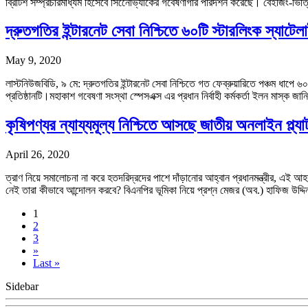
ব্রিটিশ সম্প্রচারমাধ্যম হিসেবে সিনেোভ্যাকের গবেষণাগার পরিদর্শন করেছে। বেইজিং-ভিত্
দ্রুতগতির ইন্টারনেট সেবা নিশ্চিতে ৬০টি স্টারলিংক স্যাটে
May 9, 2020
লাস্টনিউজবিডি, ৯ মে: দ্রুতগতির ইন্টারনেট সেবা নিশ্চিতে গত ফেব্রুয়ারিতে পঞ্চম ধাপে 
প্রতিষ্ঠানটি।মহাকাশ গবেষণা সংস্থা স্পেসএক্স এর প্রধান নির্বাহী কর্মকর্তা ইলন মাস্ক জ
কৃষিপণ্যর ন্যায্যমূল্য নিশ্চিতে আসছে জাতীয় অনলাইন প্ল্যাট
April 26, 2020
ত্রাণ নিয়ে সমালোচনা না করে হতদরিদ্রদের পাশে দাঁড়ানোর আহ্বান প্রধানমন্ত্রীর,
নেই তারা কীভাবে আন্দোলন করবে? বিএনপির ভূমিকা নিয়ে প্রশ্ন মেজর (অব.) হাফিজ 
1
2
3
»
Last »
Sidebar