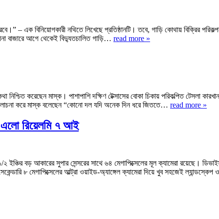
া করবে।” – এক বিনিয়োগকারী নথিতে লিখেছে প্রতিষ্ঠানটি। তবে, গাড়ি কোথায় বিক্রির পরিকল্প
ে। চীনা বাজারে আগে থেকেই বিদ্যুতচালিত গাড়ি…
read more »
ওয়ার কথা নিশ্চিত করেছেন মাস্ক। পাশাপাশি দক্ষিণ টেক্সাসের বোকা চিকায় পরিকল্পিত টেসলা 
র সমালোচনা করে মাস্ক বলেছেন “কোনো দল যদি অনেক দিন ধরে জিততে…
read more »
রতে এলো রিয়েলমি ৭ আই
য ১/২ ইঞ্চির বড় আকারের সুপার সেন্সরের সাথে ৬৪ মেগাপিক্সেলের মূল ক্যামেরা রয়েছে। ডিভা
সেকেন্ডারি ৮ মেগাপিক্সেলের আল্ট্রা ওয়াইড-অ্যাঙ্গেল ক্যামেরা দিয়ে খুব সহজেই ল্যান্ডস্ক