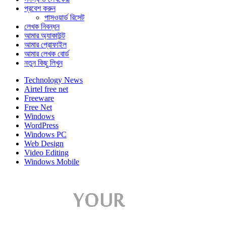
প্রবেশ করুন
পাসওয়ার্ড রিসেট
লেখক নিবন্ধন
আমার অ্যাকাউন্ট
আমার প্রোফাইল
আমার লেখক বোর্ড
নতুন কিছু লিখুন
Technology News
Airtel free net
Freeware
Free Net
Windows
WordPress
Windows PC
Web Design
Video Editing
Windows Mobile