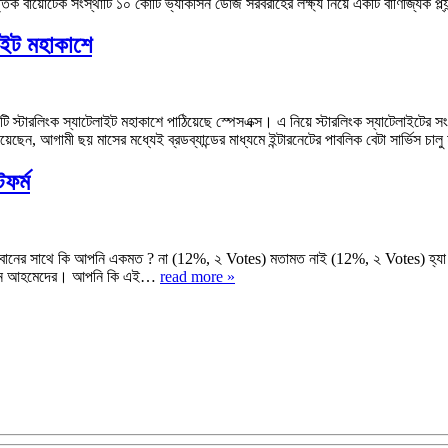
তিক বায়োটেক সংস্থাটি ১০ কোটি ভ্যাকসিন ডোজ সরবরাহের লক্ষ্য নিয়ে একটি বাণিজ্যিক প্
লাইট মহাকাশে
৬০টি স্টারলিংক স্যাটেলাইট মহাকাশে পাঠিয়েছে স্পেসএক্স। এ নিয়ে স্টারলিংক স্যাটেলাইটের
ানিয়েছেন, আগামী ছয় মাসের মধ্যেই ব্রডব্যান্ডের মাধ্যমে ইন্টারনেটের পাবলিক বেটা সার্ভিস 
ফর্ম
 এই আহবানের সাথে কি আপনি একমত ? না (12%, ২ Votes) মতামত নাই (12%, ২ Votes) হ্
উদ্দিন আহমেদের। আপনি কি এই…
read more »