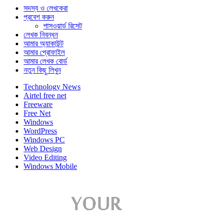
সদস্য ও লেখকেরা
প্রবেশ করুন
পাসওয়ার্ড রিসেট
লেখক নিবন্ধন
আমার অ্যাকাউন্ট
আমার প্রোফাইল
আমার লেখক বোর্ড
নতুন কিছু লিখুন
Technology News
Airtel free net
Freeware
Free Net
Windows
WordPress
Windows PC
Web Design
Video Editing
Windows Mobile