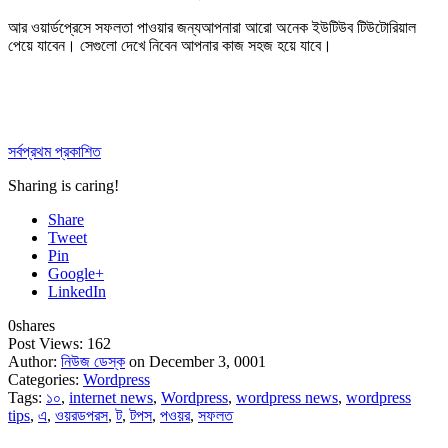
আর ওয়ার্ডপ্রেসে সফলতা পাওয়ার জন্যআপনারা আরো অনেক ইউটিউব টিউটোরিয়াল
পেয়ে যাবেন। সেগুলো দেখে নিবেন আপনার কাজ সহজ হয়ে যাবে।
সর্বপ্রথম প্রকাশিত
Sharing is caring!
Share
Tweet
Pin
Google+
LinkedIn
0
shares
Post Views:
162
Author:
নিউজ ডেস্ক
on December 3, 0001
Categories:
Wordpress
Tags:
১০
,
internet news
,
Wordpress
,
wordpress news
,
wordpress
tips
,
এ
,
ওয়রডপরস
,
ট
,
টপস
,
পওয়র
,
সফলত