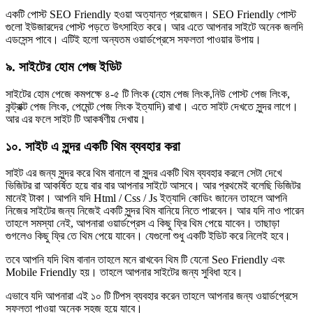
একটি পোস্ট SEO Friendly হওয়া অত্যান্ত প্রয়োজন। SEO Friendly পোস্ট
গুলো ইউজারদের পোস্ট পড়তে উৎসাহিত করে। আর এতে আপনার সাইটে অনেক জলদি
এডসেন্স পাবে। এটিই হলো অন্যতম ওয়ার্ডপ্রেসে সফলতা পাওয়ার উপায়।
৯. সাইটের হোম পেজ ইডিট
সাইটের হোম পেজে কমপক্ষে ৪-৫ টি লিংক (হোম পেজ লিংক,নিউ পোস্ট পেজ লিংক,
কন্ট্রাক্ট পেজ লিংক, পেমেন্ট পেজ লিংক ইত্যাদি) রাখা। এতে সাইট দেখতে সুন্দর লাগে।
আর এর ফলে সাইট টি আকর্ষণীয় দেখায়।
১০. সাইট এ সুন্দর একটি থিম ব্যবহার করা
সাইট এর জন্য সুন্দর করে থিম বানালে বা সুন্দর একটি থিম ব্যবহার করলে সেটা দেখে
ভিজিটর রা আকর্ষিত হয়ে বার বার আপনার সাইটে আসবে। আর প্রথমেই বলেছি ভিজিটর
মানেই টাকা। আপনি যদি Html / Css / Js ইত্যাদি কোডিং জানেন তাহলে আপনি
নিজের সাইটের জন্য নিজেই একটি সুন্দর থিম বানিয়ে নিতে পারবেন। আর যদি নাও পারেন
তাহলে সমস্যা নেই, আপনারা ওয়ার্ডপ্রেস এ কিছু ফ্রি থিম পেয়ে যাবেন। তাছাড়া
গুগলেও কিছু ফ্রি তে থিম পেয়ে যাবেন। যেগুলো শুধু একটি ইডিট করে নিলেই হবে।
তবে আপনি যদি থিম বানান তাহলে মনে রাখবেন থিম টি যেনো Seo Friendly এবং
Mobile Friendly হয়। তাহলে আপনার সাইটের জন্য সুবিধা হবে।
এভাবে যদি আপনারা এই ১০ টি টিপস ব্যবহার করেন তাহলে আপনার জন্য ওয়ার্ডপ্রেসে
সফলতা পাওয়া অনেক সহজ হয়ে যাবে।