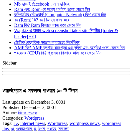
Mb ছাড়াই facebook চালান ছবিসহ
Ram এবং Rom এর মধ্যে পার্থক্য গুলো জেনে নিন
কম্পিউটার নেটওয়ার্ক (Computer Network) কি? জেনে নিন
রম (Rom) কি? রম কিভাবে কাজ করে
Ram কি? Ram কিভাবে কাজ করে জেনে নিন
Wapkiz এ বানান web screenshot taker site দ্বিতীয় [footer &
header] পব
মৌলিক বৈদ্যুতিক সরঞ্জাম ব্যবহারের নির্দেশিকা
AMP কি? AMP ব্লগার টেমপ্লেট এর সুবিধা এবং অসুবিধা গুলো জেনে নিন
প্রসেসর (CPU) কি? প্রসেসর কিভাবে কাজ করে জেনে নিন
Sidebar
ওয়ার্ডপ্রেস এ সফলতা পাওয়ার ১০ টি টিপস
Last update on December 3, 0001
Published December 3, 0001
Author:
নিউজ ডেস্ক
Categories:
Wordpress
Tags:
১০
,
internet news
,
Wordpress
,
wordpress news
,
wordpress
tips
,
এ
,
ওয়রডপরস
,
ট
,
টপস
,
পওয়র
,
সফলত