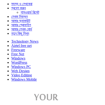
সদস্য ও লেখকেরা
প্রবেশ করুন
পাসওয়ার্ড রিসেট
লেখক নিবন্ধন
আমার অ্যাকাউন্ট
আমার প্রোফাইল
আমার লেখক বোর্ড
নতুন কিছু লিখুন
Technology News
Airtel free net
Freeware
Free Net
Windows
WordPress
Windows PC
Web Design
Video Editing
Windows Mobile