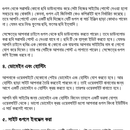
গুগল থেকে সরাসরি কোনো ছবি ডাউনলোড করে সেটা নিজের সাইটের পোস্টে দেওয়া হলো
সবচেয়ে বড় বোকামি। কেননা, গুগল এই জিনিসটা কেও কপিরাইট বলে নির্ধারিত করেছে।
তবে আপনি পোস্টে এমন একটি ছবি দিচ্ছেন যেটি গুগল বা সার্চ ইঞ্জিন ছাড়া কোথাও পাবেন
না। যেমন ধরে নিনঃ ফুলের ছবি, ফলের ছবি ইত্যাদি।
সেক্ষেত্রে আপনারা চাইলে গুগল থেকে ছবি ডাউনলোড করতে পারেন। তবে ডাউনলোড
করা ছবি সরাসরি পোস্ট এ দেওয়া যাবে না। ছবি টি কে হাল্কা ইডিট করতে হবে। যেমনঃ
আপনি চাইলে ছবির এক কোনায় বা কোনো এক যায়গায় আপনার সাইটটের নাম বা লোগো
যোগ করে দিবেন। তার পর সেটিকে আপনার পোস্ট এ লাগাতে পারেন। সেক্ষেত্রে গুগল
কপি ইমেজ ধরবে না।
৪. ডোমেইন এবং হোস্টিং
আপনাকে ওয়েবসাইটে যেকোনো পেইড ডোমেইন এবং হোস্টিং যোগ করতে হবে। আর
হোস্টিং ছাড়া সাইট আপনারা তৈরি করতেই পারবেন না। তাই ওয়েবসাইট বানানোর জন্য
আগে একটি ডোমেইন ও হোস্টিং ক্রয় করতে হবে। তারপর ওয়েবসাইট বানাতে হবে।
আপনি যদি সাইটের জন্য ডোমেইন এবং হোস্টিং কিনেন তাহলে একটি ভরসা যোগ্য
ওয়েবসাইট থেকে। ভালো ডোমেইন ক্রয় ওয়েবসাইট গুলো আপনারা গুগল কিংবা ইউটিউব
এ সার্চ করলেই পাবেন।
৫. সাইট গুগলে ইনডেক্স করা