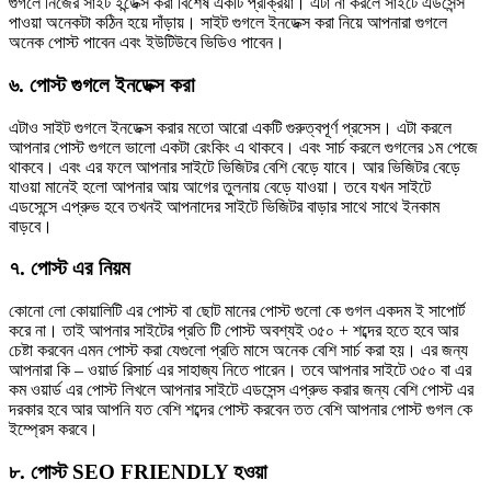
গুগলে নিজের সাইট ইন্ডেক্স করা বিশেষ একটি প্রক্রিয়া। এটা না করলে সাইটে এডসেন্স
পাওয়া অনেকটা কঠিন হয়ে দাঁড়ায়। সাইট গুগলে ইনডেক্স করা নিয়ে আপনারা গুগলে
অনেক পোস্ট পাবেন এবং ইউটিউবে ভিডিও পাবেন।
৬. পোস্ট গুগলে ইনডেক্স করা
এটাও সাইট গুগলে ইনডেক্স করার মতো আরো একটি গুরুত্বপূর্ণ প্রসেস। এটা করলে
আপনার পোস্ট গুগলে ভালো একটা রেংকিং এ থাকবে। এবং সার্চ করলে গুগলের ১ম পেজে
থাকবে। এবং এর ফলে আপনার সাইটে ভিজিটর বেশি বেড়ে যাবে। আর ভিজিটর বেড়ে
যাওয়া মানেই হলো আপনার আয় আগের তুলনায় বেড়ে যাওয়া। তবে যখন সাইটে
এডসেন্সে এপ্রুভ হবে তখনই আপনাদের সাইটে ভিজিটর বাড়ার সাথে সাথে ইনকাম
বাড়বে।
৭. পোস্ট এর নিয়ম
কোনো লো কোয়ালিটি এর পোস্ট বা ছোট মানের পোস্ট গুলো কে গুগল একদম ই সাপোর্ট
করে না। তাই আপনার সাইটের প্রতি টি পোস্ট অবশ্যই ৩৫০ + শব্দের হতে হবে আর
চেষ্টা করবেন এমন পোস্ট করা যেগুলো প্রতি মাসে অনেক বেশি সার্চ করা হয়। এর জন্য
আপনারা কি – ওয়ার্ড রিসার্চ এর সাহাজ্য নিতে পারেন। তবে আপনার সাইটে ৩৫০ বা এর
কম ওয়ার্ড এর পোস্ট লিখলে আপনার সাইটে এডসেন্স এপ্রুভ করার জন্য বেশি পোস্ট এর
দরকার হবে আর আপনি যত বেশি শব্দের পোস্ট করবেন তত বেশি আপনার পোস্ট গুগল কে
ইম্প্রেস করবে।
৮. পোস্ট SEO FRIENDLY হওয়া