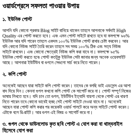
ওয়ার্ডপ্রেসে সফলতা পাওয়ার উপায়
১. ইউনিক পোস্ট
আপনি যদি কোনো প্রকার Blog সাইট বানিয়ে থাকেন তাহলে আপনাকে সর্বদাই High
Quality এর পোস্ট করতে হবে। এবং এমন পোস্ট সাইটে রাখতে হবে যা কমপক্ষে ৯৬%
ইউনিক আর যদি পারেন তাহলে একদম ১০০% ইউনিক পোস্ট রাখার চেষ্টা করবেন। আর
যদি কোনো নিউজ সাইট তৈরি করেন তাহলে সব সময় ১০০% ঠিক এবং সত্য নিউজ
সাইটে রাখবেন। এবং কোনো ক্ষেত্রেই নিউজ কপি করা যাবে না। কমপক্ষে ৯৫%
ইউনিক পোস্ট করতে হবে৷ পোস্ট কতটুকু ইউনিক সেটা জানার জন্য অনেক ওয়েবসাইট
আছে। আপনারা ইউটিউব বা গুগলে সেগুলো সার্চ করে নিতে পারেন।
২. কপি পোস্ট
অনেকেই আছেন যারা সাইটে কপি পোস্ট করেন। তাদের কে বলছি ভাই এডসেন্স এর আশা
বাদ দিয়ে দিন। কেননা গুগল কখনো কপি পোস্ট কে সাপোর্ট করে না। পোস্ট সম্পূর্ণ নিজের
ভাষায় লিখতে হবে। যদি চান তো গুগল, ইউটিউব ইত্যাদি যায়গা থেকে পোস্ট এর ধারণা
নিতে পারেন তবে কোনো ভাবেই হুবহু সেই পোস্ট সাইটে দেওয়া যাবে না। অনেকেই
আছেন যারা পোস্ট কপি করার পর কয়েকটা ওয়ার্ড পালটে করে অন্য সাইটে পোস্ট করেন।
এটাকে বলে রি-রাইট। আর গুগল এই বিষয় ও সাপোর্ট করে না।
৩. গুগল থেকে ডাউনলোড কৃত ছবি পোস্ট এ যোগ করা বা থাম্বনাইল
হিসেবে যোগ করা