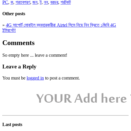
PC
,
ক
,
গরতবপরণ
,
জন
,
ট
,
নন
,
বরডর
,
শরটকট
Other posts
»
4G সাপোর্ট মোবাইল ব্যবহারকারীরা Airtel সিমে নিয়ে নিন ফ্রিতে ১জিবি 4G
ইন্টারনেট!
Comments
So empty here ... leave a comment!
Leave a Reply
You must be
logged in
to post a comment.
Last posts