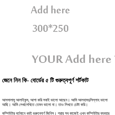
জেনে নিন কি- বোর্ডের ৫ টি গুরুত্বপূর্ণ শর্টকাট
আসসালামু আলাইকুম, আশা করি সবাই ভালো আছেন। আমি আলহামদুলিল্লাহ ভালো
আছি। আমি লেখালেখিতে তেমন ভালো না। তাও লিখতে চেষ্টা করি।
কম্পিউটার বর্তমানে খুবই গুরুত্বপূর্ণ জিনিস। প্রায় সব কাজেই এখন কম্পিউটার ব্যবহার