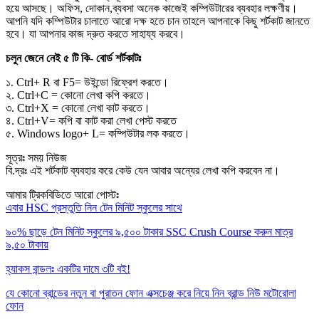
হয়ে আসছে। অফিস, দোকান,ব্যবসা অনেক কাজেই কম্পিউটারের ব্যবহার লক্ষণীয়।
আপনি যদি কম্পিউটার চালাতে আরো দক্ষ হতে চান তাহলে আপনাকে কিছু শর্টকাট জানতে
হবে। যা আপনার কাজ দ্রুত করতে সাহায্য করবে।
চলুন জেনে নেই ৫ টি কি- বোর্ড শর্টকাটঃ
১. Ctrl+ R বা F5= উইন্ডো রিফ্রেশ করতে।
২. Ctrl+C = কোনো লেখা কপি করতে।
৩. Ctrl+X = কোনো লেখা কাট করতে।
৪. Ctrl+V= কপি বা কাট করা লেখা পেস্ট করতে
৫. Windows logo+ L= কম্পিউটার লক করতে।
সূত্রঃ সময় নিউজ
বি.দ্রঃ এই শর্টকাট ব্যবহার করে কেউ যেন আবার অন্যের লেখা কপি করবেন না।
আমার ট্রিকবিডিতে আরো পোস্টঃ
এবার HSC প্রস্তুতি নিন টেন মিনিট স্কুলের সাথে
৯০% ছাড়ে টেন মিনিট স্কুলের ৯,৫০০ টাকার SSC Crush Course করুন মাত্র
৯,৫০ টাকায়
হ্যাকস বান্ডলঃ একটির দামে ৩টি বই!
যে কোনো ব্রান্ডের নতুন বা পুরাতন ফোন এক্সচেঞ্জ করে নিয়ে নিন ব্রান্ড নিউ মটোরোলা
ফোন