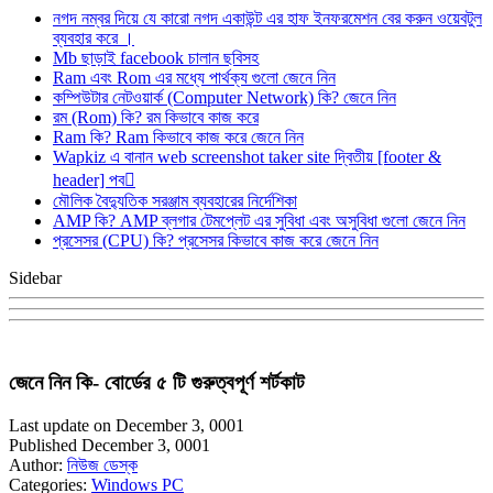
নগদ নম্বর দিয়ে যে কারো নগদ একাউন্ট এর হাফ ইনফরমেশন বের করুন ওয়েবটুল
ব্যবহার করে ।
Mb ছাড়াই facebook চালান ছবিসহ
Ram এবং Rom এর মধ্যে পার্থক্য গুলো জেনে নিন
কম্পিউটার নেটওয়ার্ক (Computer Network) কি? জেনে নিন
রম (Rom) কি? রম কিভাবে কাজ করে
Ram কি? Ram কিভাবে কাজ করে জেনে নিন
Wapkiz এ বানান web screenshot taker site দ্বিতীয় [footer &
header] পব
মৌলিক বৈদ্যুতিক সরঞ্জাম ব্যবহারের নির্দেশিকা
AMP কি? AMP ব্লগার টেমপ্লেট এর সুবিধা এবং অসুবিধা গুলো জেনে নিন
প্রসেসর (CPU) কি? প্রসেসর কিভাবে কাজ করে জেনে নিন
Sidebar
জেনে নিন কি- বোর্ডের ৫ টি গুরুত্বপূর্ণ শর্টকাট
Last update on December 3, 0001
Published December 3, 0001
Author:
নিউজ ডেস্ক
Categories:
Windows PC