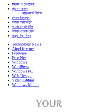
সদস্য ও লেখকেরা
প্রবেশ করুন
পাসওয়ার্ড রিসেট
লেখক নিবন্ধন
আমার অ্যাকাউন্ট
আমার প্রোফাইল
আমার লেখক বোর্ড
নতুন কিছু লিখুন
Technology News
Airtel free net
Freeware
Free Net
Windows
WordPress
Windows PC
Web Design
Video Editing
Windows Mobile