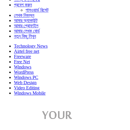
প্রবেশ করুন
পাসওয়ার্ড রিসেট
লেখক নিবন্ধন
আমার অ্যাকাউন্ট
আমার প্রোফাইল
আমার লেখক বোর্ড
নতুন কিছু লিখুন
Technology News
Airtel free net
Freeware
Free Net
Windows
WordPress
Windows PC
Web Design
Video Editing
Windows Mobile