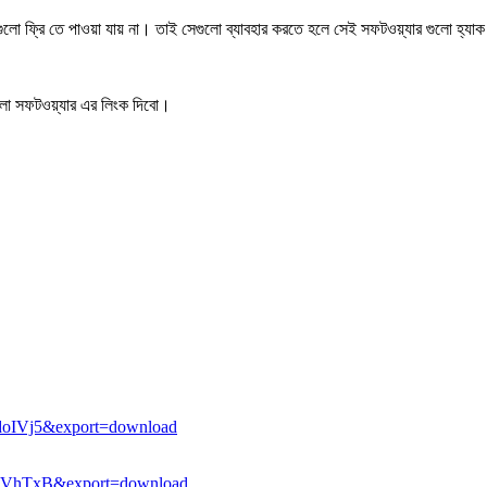
ুলো ফ্রি তে পাওয়া যায় না। তাই সেগুলো ব্যাবহার করতে হলে সেই সফটওয়্যার গুলো হ্যাক
ুলো সফটওয়্যার এর লিংক দিবো।
doIVj5&export=download
FuVhTxB&export=download