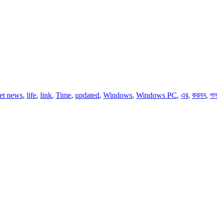
net news
,
life
,
link
,
Time
,
updated
,
Windows
,
Windows PC
,
এর
,
করনন
,
গ