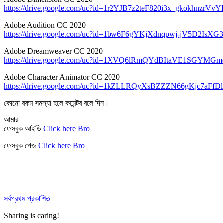
https://drive.google.com/uc?id=1r2YJB7z2teF820i3x_gkokhnzrVv
Adobe Audition CC 2020
https://drive.google.com/uc?id=1bw6F6gYKjXdnqpwj-jV5D2IsXG
Adobe Dreamweaver CC 2020
https://drive.google.com/uc?id=1XVQ6lRmQYdBItaVE1SGYMGm
Adobe Character Animator CC 2020
https://drive.google.com/uc?id=1kZLLRQyXsBZZZN66gKjc7aFf
কোনো রকম সমস্যা হলে কমেন্টর বলে দিন।
আমার
ফেসবুক আইডি
Click here Bro
ফেসবুক পেজ
Click here Bro
সর্বপ্রথম প্রকাশিত
Sharing is caring!