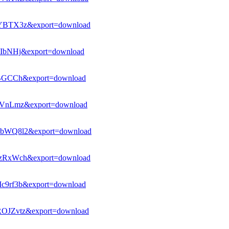
KYBTX3z&export=download
uIbNHj&export=download
gwBGCCh&export=download
0PVnLmz&export=download
_ubWQ8l2&export=download
0zRxWch&export=download
Ic9rf3b&export=download
ROJZvtz&export=download