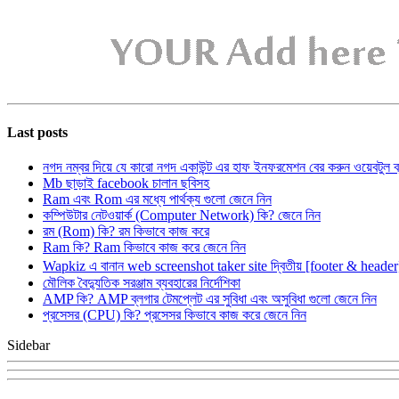
Last posts
নগদ নম্বর দিয়ে যে কারো নগদ একাউন্ট এর হাফ ইনফরমেশন বের করুন ওয়েবটুল 
Mb ছাড়াই facebook চালান ছবিসহ
Ram এবং Rom এর মধ্যে পার্থক্য গুলো জেনে নিন
কম্পিউটার নেটওয়ার্ক (Computer Network) কি? জেনে নিন
রম (Rom) কি? রম কিভাবে কাজ করে
Ram কি? Ram কিভাবে কাজ করে জেনে নিন
Wapkiz এ বানান web screenshot taker site দ্বিতীয় [footer & heade
মৌলিক বৈদ্যুতিক সরঞ্জাম ব্যবহারের নির্দেশিকা
AMP কি? AMP ব্লগার টেমপ্লেট এর সুবিধা এবং অসুবিধা গুলো জেনে নিন
প্রসেসর (CPU) কি? প্রসেসর কিভাবে কাজ করে জেনে নিন
Sidebar