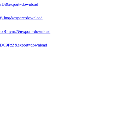
YEDi&export=download
3fyJmq&export=download
exBIqynx7&export=download
DlDC9FzZ&export=download