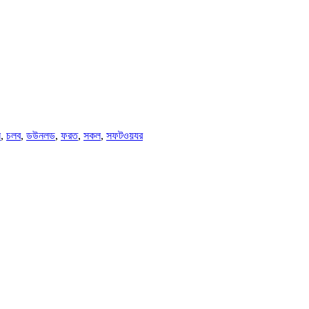
ল
,
চলব
,
ডউনলড
,
ফরত
,
সকল
,
সফটওয়যর