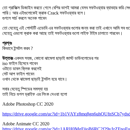
তো গ্রাফিক্স ডিজাইন করতে গেলে বেশির ভাগই আমরা যেসব সফটওয়্যার ব্যাবহার করি সেগ
পারি। আর এইগুলোকেই ক্রাক Crack সফটওয়্যার বলে।
গুগলে সার্চ করলে অনেক পাবেন
তো যেহেতু এই পোস্টটি এডোবি এর সফটওয়্যার গুলোর জন্য করা তাই এখানে আমি সব গ
যেহেতু এগুলো ক্রাক করা আছে তাই সফটওয়্যার গুলো লাইফ টাইম চালাতে পারবেন।
প্রশ্নঃ
কিভাবে ইন্সটল করব ?
উত্তরঃ
একদম সহজ, কোনো ঝামেলা ছাড়াই জাস্ট ডাউনলোডের পর
iso ফাইল হিসেবে পাবেন
ওটাতে ডাবল ক্লিক করলেই
সেট আপ ফাইল পাবেন
ওখান থেকে ঝামেলা ছাড়াই ইন্সটল হয়ে যাবে।
সবার যেহেতু স্পিডের সমস্যা হয়
তাই নিচে গুগল ড্রাইফ এর লিংক দেওয়া হলো
Adobe Photoshop CC 2020
https://drive.google.com/uc?id=1b1VAYz8mq8gn6uhOUfnSCb7yds
Adobe Animate CC 2020
https://drive.google.com/uc?id=1ARH0MgFijoB6RC2f29vJzZFno