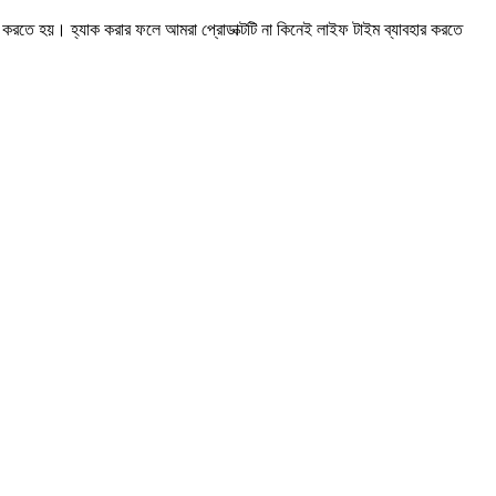
 করতে হয়। হ্যাক করার ফলে আমরা প্রোডাক্টটি না কিনেই লাইফ টাইম ব্যাবহার করতে