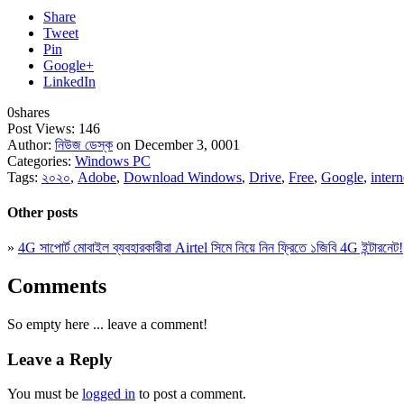
Share
Tweet
Pin
Google+
LinkedIn
0
shares
Post Views:
146
Author:
নিউজ ডেস্ক
on December 3, 0001
Categories:
Windows PC
Tags:
২০২০
,
Adobe
,
Download Windows
,
Drive
,
Free
,
Google
,
inter
Other posts
»
4G সাপোর্ট মোবাইল ব্যবহারকারীরা Airtel সিমে নিয়ে নিন ফ্রিতে ১জিবি 4G ইন্টারনেট!
Comments
So empty here ... leave a comment!
Leave a Reply
You must be
logged in
to post a comment.