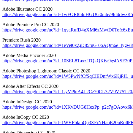
Adobe Illustrator CC 2020
https://drive.google.com/uc?id=1wFOR8f4nHGUG0nihv9Id4rlwz
Adobe Premiere Pro CC 2020
https://drive.google.com/uc?id=1qyaRufD4gXMl6zMwtD0Tofc6xE
Premiere Rush 2020
https://drive.google.com/uc?id=1eVet0xZjD85ruG-0oAQm6e_Iy
Adobe Media Encoder 2020
https://drive.google.com/uc?id=10SEL8TaxzfTQkQK6a9gslASF2
Adobe Photoshop Lightroom Classic CC 2020
https://drive.google.com/uc?id=1W5PwNfCfSqCIEDnrWx6KjPJL
Adobe After Effects CC 2020
https://drive.google.com/uc?id=1-yVPlnA4L2Cz70CL32V9V7ST2
Adobe InDesign CC 2020
https://drive.google.com/uc?id=1XKvDUG8HexPp_p2c7gQAovx6k
Adobe InCopy CC 2020
https://drive.google.com/uc?id=1WVFbkmQq3ZFrNHaqE20uRollF
Adobe Dimension CC 2020