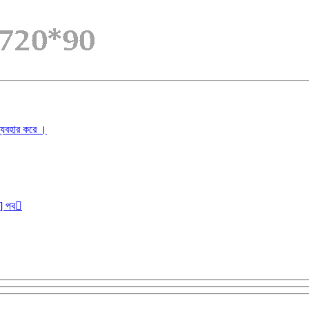
ব্যবহার করে ।
r] পব