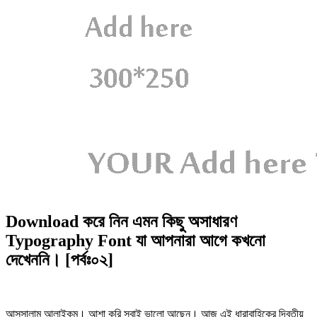
Download করে নিন এমন কিছু অসাধারণ
Typography Font যা আপনারা আগে কখনো
দেখেননি। [পর্বঃ০২]
আসসালামু আলাইকুম। আশা করি সবাই ভালো আছেন। আজ এই ধারাবাহিকের দ্বিতীয়