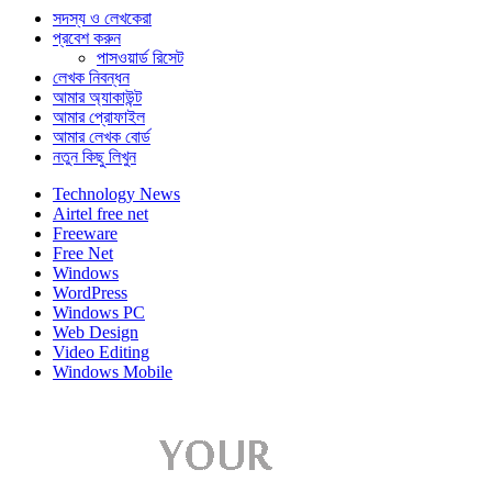
সদস্য ও লেখকেরা
প্রবেশ করুন
পাসওয়ার্ড রিসেট
লেখক নিবন্ধন
আমার অ্যাকাউন্ট
আমার প্রোফাইল
আমার লেখক বোর্ড
নতুন কিছু লিখুন
Technology News
Airtel free net
Freeware
Free Net
Windows
WordPress
Windows PC
Web Design
Video Editing
Windows Mobile