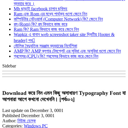
ব্যবহার করে ।
Mb ছাড়াই facebook চালান ছবিসহ
Ram এবং Rom এর মধ্যে পার্থক্য গুলো জেনে নিন
কম্পিউটার নেটওয়ার্ক (Computer Network) কি? জেনে নিন
রম (Rom) কি? রম কিভাবে কাজ করে
Ram কি? Ram কিভাবে কাজ করে জেনে নিন
Wapkiz এ বানান web screenshot taker site দ্বিতীয় [footer &
header] পব
মৌলিক বৈদ্যুতিক সরঞ্জাম ব্যবহারের নির্দেশিকা
AMP কি? AMP ব্লগার টেমপ্লেট এর সুবিধা এবং অসুবিধা গুলো জেনে নিন
প্রসেসর (CPU) কি? প্রসেসর কিভাবে কাজ করে জেনে নিন
Sidebar
Download করে নিন এমন কিছু অসাধারণ Typography Font যা
আপনারা আগে কখনো দেখেননি। [পর্বঃ০২]
Last update on December 3, 0001
Published December 3, 0001
Author:
নিউজ ডেস্ক
Categories:
Windows PC