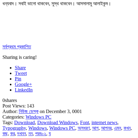
ধন্যবাদ। সবাই ভালো থাকবেন, সুস্থ থাকবেন। আসসালামু আলাইকুম।
সর্বপ্রথম প্রকাশিত
Sharing is caring!
Share
Tweet
Pin
Google+
LinkedIn
0
shares
Post Views:
143
Author:
নিউজ ডেস্ক
on December 3, 0001
Categories:
Windows PC
Tags:
Download
,
Download Windows
,
Font
,
internet news
,
Typography
,
Windows
,
Windows PC
,
অসধরণ
,
আগ
,
আপনর
,
এমন
,
কখন
,
কছ
,
কর
,
দখনন
,
নন
,
পরব০২
,
য