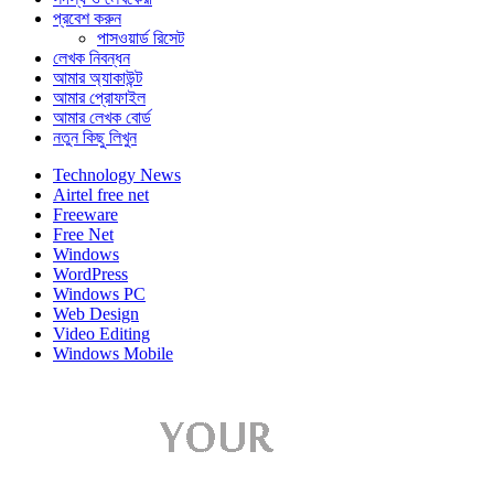
প্রবেশ করুন
পাসওয়ার্ড রিসেট
লেখক নিবন্ধন
আমার অ্যাকাউন্ট
আমার প্রোফাইল
আমার লেখক বোর্ড
নতুন কিছু লিখুন
Technology News
Airtel free net
Freeware
Free Net
Windows
WordPress
Windows PC
Web Design
Video Editing
Windows Mobile