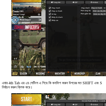
এবার 4th Tab এর ২য় সেটিংস এ গিয়ে কি কনফিগ করুন উপরের মত SHIFT এবং S
নির্বাচন করুন ক্লিক করে।