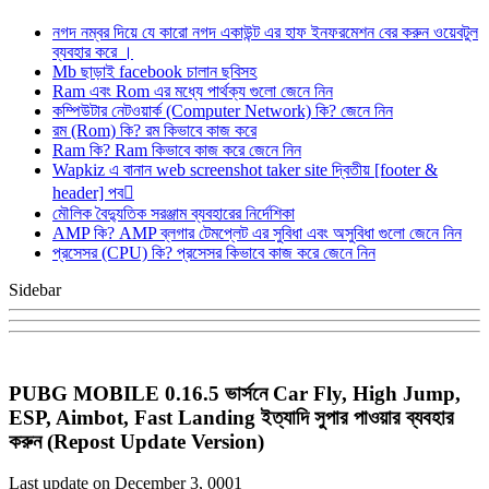
নগদ নম্বর দিয়ে যে কারো নগদ একাউন্ট এর হাফ ইনফরমেশন বের করুন ওয়েবটুল
ব্যবহার করে ।
Mb ছাড়াই facebook চালান ছবিসহ
Ram এবং Rom এর মধ্যে পার্থক্য গুলো জেনে নিন
কম্পিউটার নেটওয়ার্ক (Computer Network) কি? জেনে নিন
রম (Rom) কি? রম কিভাবে কাজ করে
Ram কি? Ram কিভাবে কাজ করে জেনে নিন
Wapkiz এ বানান web screenshot taker site দ্বিতীয় [footer &
header] পব
মৌলিক বৈদ্যুতিক সরঞ্জাম ব্যবহারের নির্দেশিকা
AMP কি? AMP ব্লগার টেমপ্লেট এর সুবিধা এবং অসুবিধা গুলো জেনে নিন
প্রসেসর (CPU) কি? প্রসেসর কিভাবে কাজ করে জেনে নিন
Sidebar
PUBG MOBILE 0.16.5 ভার্সনে Car Fly, High Jump,
ESP, Aimbot, Fast Landing ইত্যাদি সুপার পাওয়ার ব্যবহার
করুন (Repost Update Version)
Last update on December 3, 0001