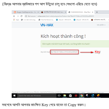
{বিঃদ্রঃ আপনার ব্রাউজারে পপ আপ উইন্ডো চালু হবে সেগুলো এরিয়ে যেতে হবে}
সবশেষে আপনি আপনার কাংক্ষিত Key পেয়ে যাবেন তা Copy করুন।