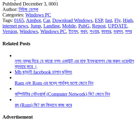
Published December 3, 0001
Author:
নিউজ ডেস্ক
Categories:
Windows PC
Tags:
0165
,
Aimbot
,
Car
,
Download Windows
,
ESP
,
fast
,
Fly
,
High
,
internet news
,
Jump
,
Landing
,
Mobile
,
PubG
,
Repost
,
UPDATE
,
Version
,
Windows
,
Windows PC
,
ইতযদ
,
করন
,
পওয়র
,
বযবহর
,
ভরসন
,
সপর
Related Posts
নগদ নম্বর দিয়ে যে কারো নগদ একাউন্ট এর হাফ ইনফরমেশন বের করুন ওয়েবটুল
ব্যবহার করে ।
Mb ছাড়াই facebook চালান ছবিসহ
Ram এবং Rom এর মধ্যে পার্থক্য গুলো জেনে নিন
কম্পিউটার নেটওয়ার্ক (Computer Network) কি? জেনে নিন
রম (Rom) কি? রম কিভাবে কাজ করে
Advertisement