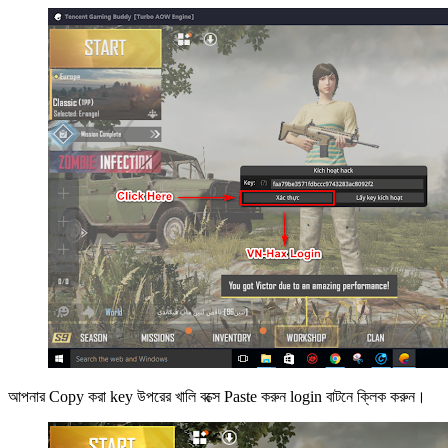
আপনার Copy করা key উপরের খালি বক্সে Paste করুন login বাটনে ক্লিক করুন।