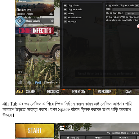
4th Tab এর ৩য় সেটিংস এ গিয়ে স্পিড নির্বাচন করুন কারন এই সেটিংস আপনার গাড়ি
আকাশে উড়তে সাহায্য করবে।যখন Space বাটনে ক্লিক করবেন তখন গাড়ি আকাশে
উড়বে।