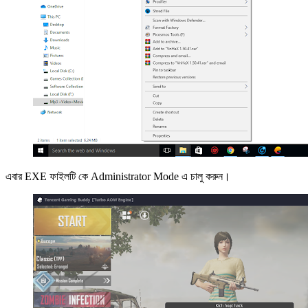
এবার EXE ফাইলটি কে Administrator Mode এ চালু করুন।