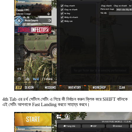
4th Tab এর ৪র্থ সেটিংস সেটিং এ গিয়ে কী নির্বাচন করুন ক্লিক করে SHIFT বাটনকে
এই সেটিং আপনাকে Fast Landing করতে সাহায্য করবে।