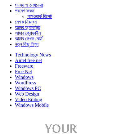
সদস্য ও লেখকেরা
প্রবেশ করুন
পাসওয়ার্ড রিসেট
লেখক নিবন্ধন
আমার অ্যাকাউন্ট
আমার প্রোফাইল
আমার লেখক বোর্ড
নতুন কিছু লিখুন
Technology News
Airtel free net
Freeware
Free Net
Windows
WordPress
Windows PC
Web Design
Video Editing
Windows Mobile