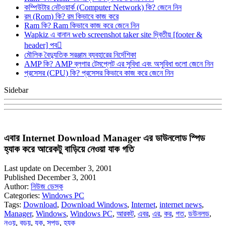
কম্পিউটার নেটওয়ার্ক (Computer Network) কি? জেনে নিন
রম (Rom) কি? রম কিভাবে কাজ করে
Ram কি? Ram কিভাবে কাজ করে জেনে নিন
Wapkiz এ বানান web screenshot taker site দ্বিতীয় [footer &
header] পব
মৌলিক বৈদ্যুতিক সরঞ্জাম ব্যবহারের নির্দেশিকা
AMP কি? AMP ব্লগার টেমপ্লেট এর সুবিধা এবং অসুবিধা গুলো জেনে নিন
প্রসেসর (CPU) কি? প্রসেসর কিভাবে কাজ করে জেনে নিন
Sidebar
এবার Internet Download Manager এর ডাউনলোড স্পিড
হ্যাক করে আরেকটু বাড়িয়ে নেওয়া যাক গতি
Last update on December 3, 2001
Published December 3, 2001
Author:
নিউজ ডেস্ক
Categories:
Windows PC
Tags:
Download
,
Download Windows
,
Internet
,
internet news
,
Manager
,
Windows
,
Windows PC
,
আরকট
,
এবর
,
এর
,
কর
,
গত
,
ডউনলড
,
নওয়
,
বড়য়
,
যক
,
সপড
,
হযক