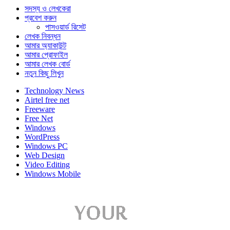
সদস্য ও লেখকেরা
প্রবেশ করুন
পাসওয়ার্ড রিসেট
লেখক নিবন্ধন
আমার অ্যাকাউন্ট
আমার প্রোফাইল
আমার লেখক বোর্ড
নতুন কিছু লিখুন
Technology News
Airtel free net
Freeware
Free Net
Windows
WordPress
Windows PC
Web Design
Video Editing
Windows Mobile