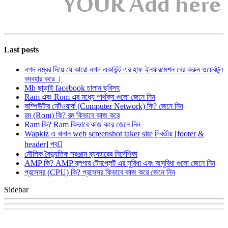
Last posts
নগদ নম্বর দিয়ে যে কারো নগদ একাউন্ট এর হাফ ইনফরমেশন বের করুন ওয়েবটুল
ব্যবহার করে ।
Mb ছাড়াই facebook চালান ছবিসহ
Ram এবং Rom এর মধ্যে পার্থক্য গুলো জেনে নিন
কম্পিউটার নেটওয়ার্ক (Computer Network) কি? জেনে নিন
রম (Rom) কি? রম কিভাবে কাজ করে
Ram কি? Ram কিভাবে কাজ করে জেনে নিন
Wapkiz এ বানান web screenshot taker site দ্বিতীয় [footer &
header] পব
মৌলিক বৈদ্যুতিক সরঞ্জাম ব্যবহারের নির্দেশিকা
AMP কি? AMP ব্লগার টেমপ্লেট এর সুবিধা এবং অসুবিধা গুলো জেনে নিন
প্রসেসর (CPU) কি? প্রসেসর কিভাবে কাজ করে জেনে নিন
Sidebar