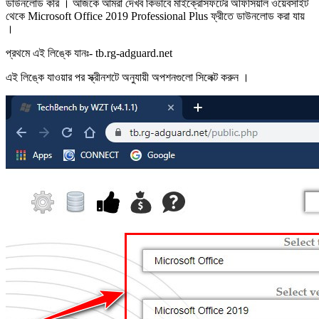
ডাউনলোড করি । আজকে আমরা দেখব কিভাবে মাইক্রোসফটের অফিসিয়াল ওয়েবসাইট
থেকে Microsoft Office 2019 Professional Plus ফ্রীতে ডাউনলোড করা যায়
।
প্রথমে এই লিঙ্কে যানঃ- tb.rg-adguard.net
এই লিঙ্কে যাওয়ার পর স্ক্রীনশটে অনুযায়ী অপশনগুলো সিলেক্ট করুন ।