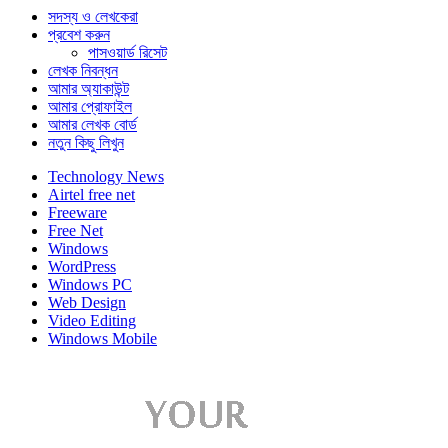
সদস্য ও লেখকেরা
প্রবেশ করুন
পাসওয়ার্ড রিসেট
লেখক নিবন্ধন
আমার অ্যাকাউন্ট
আমার প্রোফাইল
আমার লেখক বোর্ড
নতুন কিছু লিখুন
Technology News
Airtel free net
Freeware
Free Net
Windows
WordPress
Windows PC
Web Design
Video Editing
Windows Mobile