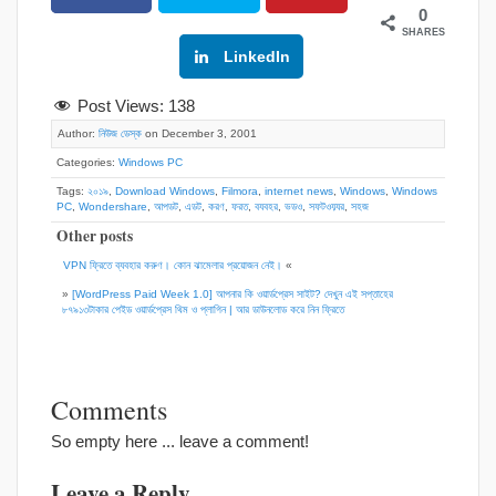
0
SHARES
Google+
LinkedIn
Post Views:
138
Author:
নিউজ ডেস্ক
on December 3, 2001
Categories:
Windows PC
Tags:
২০১৯
,
Download Windows
,
Filmora
,
internet news
,
Windows
,
Windows
PC
,
Wondershare
,
আপডট
,
এডট
,
করণ
,
ফরত
,
বযবহর
,
ভডও
,
সফটওয়যর
,
সহজ
Other posts
VPN ফ্রিতে ব্যবহার করুণ। কোন ঝামেলার প্রয়োজন নেই।
«
»
[WordPress Paid Week 1.0] আপনার কি ওয়ার্ডপ্রেস সাইট? দেখুন এই সপ্তাহের
৮৭৯১৩টাকার পেইড ওয়ার্ডপ্রেস থিম ও প্লাগিন | আর ডাউনলোড করে নিন ফ্রিতে
Comments
So empty here ... leave a comment!
Leave a Reply