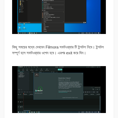
কিছু সময়ের মধ্যে দেখবেন Filmora সফটওয়্যার টি ইন্সটল নিবে। ইন্সটল
সম্পূর্ণ হলে সফটওয়্যার ওপেন হবে। এরপর exit করে দিন।