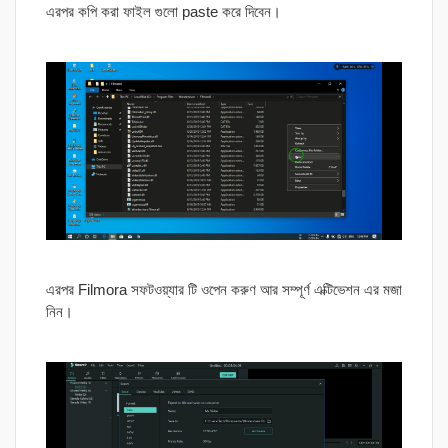
এরপর কপি করা ফাইল গুলো paste করে দিবেন।
এরপর Filmora সফটওয়্যার টি ওপেন করুণ আর সম্পূর্ণ এক্টিভেশন এর মজা
নিন।