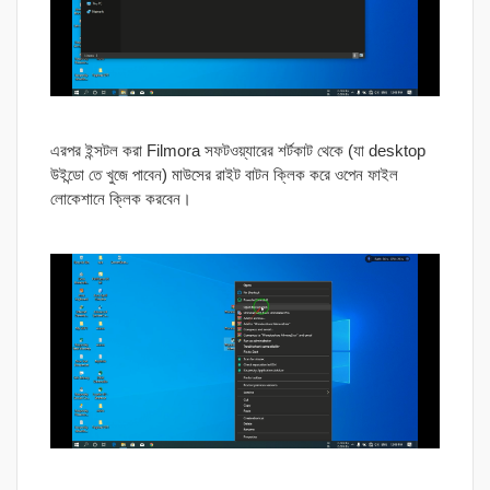
এরপর ইন্সটল করা Filmora সফটওয়্যারের শর্টকাট থেকে (যা desktop
উইন্ডো তে খুজে পাবেন) মাউসের রাইট বাটন ক্লিক করে ওপেন ফাইল
লোকেশানে ক্লিক করবেন।