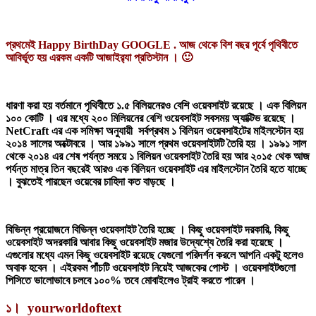
প্রথমেই Happy BirthDay GOOGLE . আজ থেকে বিশ বছর পূর্বে পৃথিবীতে
আবির্ভূত হয় এরকম একটি আজাইর‍্যা প্রতিস্টান । 🙂
ধারণা করা হয় বর্তমানে পৃথিবীতে ১.৫ বিলিয়নেরও বেশি ওয়েবসাইট রয়েছে । এক বিলিয়ন
১০০ কোটি । এর মধ্যে ২০০ মিলিয়নের বেশি ওয়েবসাইট সবসময় অ্যাক্টিভ রয়েছে ।
NetCraft এর এক সমিক্ষা অনুযায়ী সর্বপ্রথম ১ বিলিয়ন ওয়েবসাইটের মাইলস্টোন হয়
২০১৪ সালের অক্টোবরে । আর ১৯৯১ সালে প্রথম ওয়েবসাইটটি তৈরি হয় । ১৯৯১ সাল
থেকে ২০১৪ এর শেষ পর্যন্ত সময়ে ১ বিলিয়ন ওয়েবসাইট তৈরি হয় আর ২০১৫ থেক আজ
পর্যন্ত মাত্র তিন বছরেই আরও এক বিলিয়ন ওয়েবসাইট এর মাইলস্টোন তৈরি হতে যাচ্ছে
। বুঝতেই পারছেন ওয়েবের চাহিদা কত বাড়ছে ।
বিভিন্ন প্রয়োজনে বিভিন্ন ওয়েবসাইট তৈরি হচ্ছে । কিছু ওয়েবসাইট দরকারি, কিছু
ওয়েবসাইট অদরকারি আবার কিছু ওয়েবসাইট মজার উদ্যেশ্যে তৈরি করা হয়েছে ।
এগুলোর মধ্যে এমন কিছু ওয়েবসাইট রয়েছে যেগুলো পরিদর্শন করলে আপনি একটু হলেও
অবাক হবেন । এইরকম পাঁচটি ওয়েবসাইট নিয়েই আজকের পোস্ট । ওয়েবসাইটগুলো
পিসিতে ভালোভাবে চলবে ১০০% তবে মোবাইলেও ট্রাই করতে পারেন ।
১। yourworldoftext