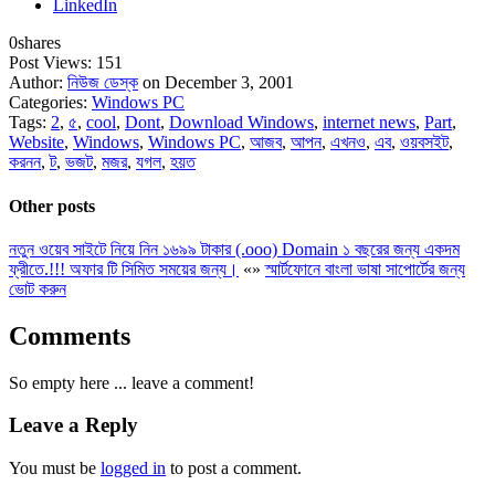
LinkedIn
0
shares
Post Views:
151
Author:
নিউজ ডেস্ক
on December 3, 2001
Categories:
Windows PC
Tags:
2
,
৫
,
cool
,
Dont
,
Download Windows
,
internet news
,
Part
,
Website
,
Windows
,
Windows PC
,
আজব
,
আপন
,
এখনও
,
এব
,
ওয়বসইট
,
করনন
,
ট
,
ভজট
,
মজর
,
যগল
,
হয়ত
Other posts
নতুন ওয়েব সাইটে নিয়ে নিন ১৬৯৯ টাকার (.ooo) Domain ১ বছরের জন্য একদম
ফ্রীতে.!!! অফার টি সিমিত সময়ের জন্য।
«
»
স্মার্টফোনে বাংলা ভাষা সাপোর্টের জন্য
ভোট করুন
Comments
So empty here ... leave a comment!
Leave a Reply
You must be
logged in
to post a comment.