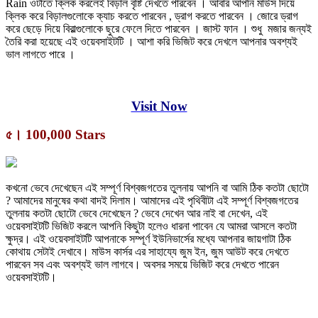
Rain ওটাতে ক্লিক করলেই বিড়াল বৃষ্টি দেখতে পারবেন । আবার আপনি মাউস দিয়ে
ক্লিক করে বিড়ালগুলোকে ক্যাচ করতে পারবেন , ড্রাগ করতে পারবেন । জোরে ড্রাগ
করে ছেড়ে দিয়ে বিরাল্গুলোকে ছুরে ফেলে দিতে পারবেন । জাস্ট ফান । শুধু মজার জন্যই
তৈরি করা হয়েছে এই ওয়েবসাইটটি । আশা করি ভিজিট করে দেখলে আপনার অবশ্যই
ভাল লাগতে পারে ।
Visit Now
৫। 100,000 Stars
কখনো ভেবে দেখেছেন এই সম্পূর্ণ বিশ্বজগতের তুলনায় আপনি বা আমি ঠিক কতটা ছোটো
? আমাদের মানুষের কথা বাদই দিলাম। আমাদের এই পৃথিবীটা এই সম্পূর্ণ বিশ্বজগতের
তুলনায় কতটা ছোটো ভেবে দেখেছেন ? ভেবে দেখেন আর নাই বা দেখেন, এই
ওয়েবসাইটটি ভিজিট করলে আপনি কিছুটা হলেও ধারনা পাবেন যে আমরা আসলে কতটা
ক্ষুদ্র। এই ওয়েবসাইটটি আপনাকে সম্পূর্ণ ইউনিভার্সের মধ্যে আপনার জায়গাটা ঠিক
কোথায় সেটাই দেখাবে। মাউস কার্সর এর সাহায্যে জুম ইন, জুম আউট করে দেখতে
পারবেন সব এবং অবশ্যই ভাল লাগবে। অবসর সময়ে ভিজিট করে দেখতে পারেন
ওয়েবসাইটটি।