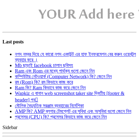
Last posts
নগদ নম্বর দিয়ে যে কারো নগদ একাউন্ট এর হাফ ইনফরমেশন বের করুন ওয়েবটুল
ব্যবহার করে ।
Mb ছাড়াই facebook চালান ছবিসহ
Ram এবং Rom এর মধ্যে পার্থক্য গুলো জেনে নিন
কম্পিউটার নেটওয়ার্ক (Computer Network) কি? জেনে নিন
রম (Rom) কি? রম কিভাবে কাজ করে
Ram কি? Ram কিভাবে কাজ করে জেনে নিন
Wapkiz এ বানান web screenshot taker site দ্বিতীয় [footer &
header] পব
মৌলিক বৈদ্যুতিক সরঞ্জাম ব্যবহারের নির্দেশিকা
AMP কি? AMP ব্লগার টেমপ্লেট এর সুবিধা এবং অসুবিধা গুলো জেনে নিন
প্রসেসর (CPU) কি? প্রসেসর কিভাবে কাজ করে জেনে নিন
Sidebar