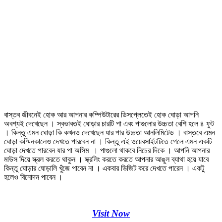
বাস্তব জীবনেই হোক আর আপনার কম্পিউটারের ডিসপ্লেতেই হোক ঘোড়া আপনি
অবশ্যই দেখেছেন । স্বভাবতই ঘোড়ার চারটি পা এবং পাগুলোর উচ্চতা বেশি হলে ৪ ফুট
। কিন্তু এমন ঘোড়া কি কখনও দেখেছেন যার পার উচ্চতা আনলিমিটেড । বাস্তবে এমন
ঘোড়া কস্মিনকালেও দেখতে পারবেন না । কিন্তু এই ওয়েবসাইটটিতে গেলে এমন একটি
ঘোড়া দেখতে পারবেন যার পা অসিম । পাগুলো থাকবে নিচের দিকে । আপনি আপনার
মাউস দিয়ে স্ক্রল করতে থাকুন । স্ক্রলিং করতে করতে আপনার আঙুল ব্যাথা হয়ে যাবে
কিন্তু ঘোড়ার ঘোড়ালি খুঁজে পাবেন না । একবার ভিজিট করে দেখতে পারেন । একটু
হলেও বিনোদন পাবেন ।
Visit Now