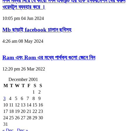
নগদ নম্বর দিয়ে যে কারো নগদ একাউন্ট এর হাফ ইনফরমেশন বের করুন
ওয়েবটুল ব্যবহার করে ।
10:05 pm
04 Jun 2024
Mb ছাড়াই facebook চালান ছবিসহ
4:26 am
08 May 2024
Ram এবং Rom এর মধ্যে পার্থক্য গুলো জেনে নিন
12:20 pm
26 Mar 2022
December 2001
M
T
W
T
F
S
S
1
2
3
4
5
6
7
8
9
10
11
12
13
14
15
16
17
18
19
20
21
22
23
24
25
26
27
28
29
30
31
« Dec
Dec »