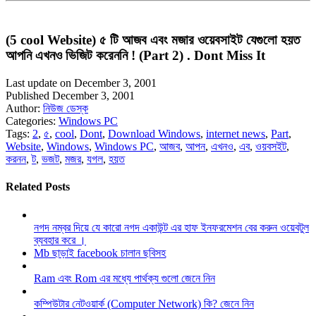
(5 cool Website) ৫ টি আজব এবং মজার ওয়েবসাইট যেগুলো হয়ত
আপনি এখনও ভিজিট করেননি ! (Part 2) . Dont Miss It
Last update on December 3, 2001
Published December 3, 2001
Author:
নিউজ ডেস্ক
Categories:
Windows PC
Tags:
2
,
৫
,
cool
,
Dont
,
Download Windows
,
internet news
,
Part
,
Website
,
Windows
,
Windows PC
,
আজব
,
আপন
,
এখনও
,
এব
,
ওয়বসইট
,
করনন
,
ট
,
ভজট
,
মজর
,
যগল
,
হয়ত
Related Posts
নগদ নম্বর দিয়ে যে কারো নগদ একাউন্ট এর হাফ ইনফরমেশন বের করুন ওয়েবটুল
ব্যবহার করে ।
Mb ছাড়াই facebook চালান ছবিসহ
Ram এবং Rom এর মধ্যে পার্থক্য গুলো জেনে নিন
কম্পিউটার নেটওয়ার্ক (Computer Network) কি? জেনে নিন