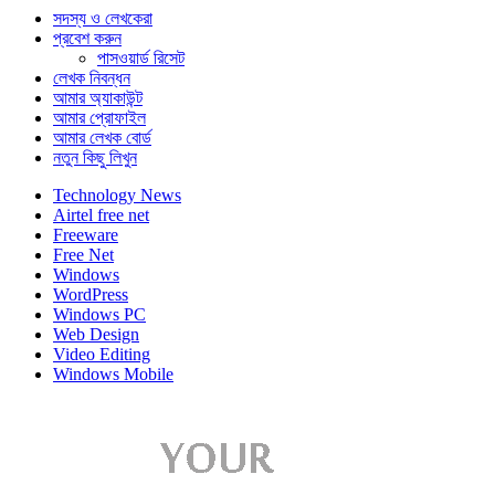
সদস্য ও লেখকেরা
প্রবেশ করুন
পাসওয়ার্ড রিসেট
লেখক নিবন্ধন
আমার অ্যাকাউন্ট
আমার প্রোফাইল
আমার লেখক বোর্ড
নতুন কিছু লিখুন
Technology News
Airtel free net
Freeware
Free Net
Windows
WordPress
Windows PC
Web Design
Video Editing
Windows Mobile