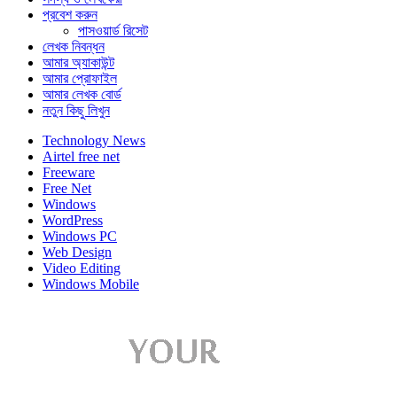
প্রবেশ করুন
পাসওয়ার্ড রিসেট
লেখক নিবন্ধন
আমার অ্যাকাউন্ট
আমার প্রোফাইল
আমার লেখক বোর্ড
নতুন কিছু লিখুন
Technology News
Airtel free net
Freeware
Free Net
Windows
WordPress
Windows PC
Web Design
Video Editing
Windows Mobile