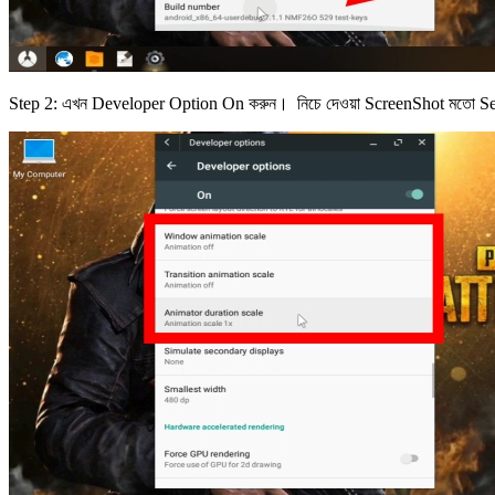
Step 2: এখন Developer Option On করুন। নিচে দেওয়া ScreenShot মতো Se