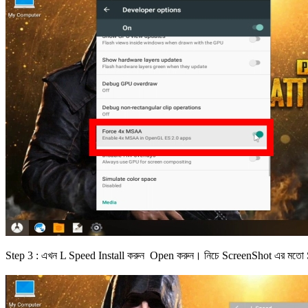
Step 3 : এখন L Speed Install করুন Open করুন। নিচে ScreenShot এর মতো 