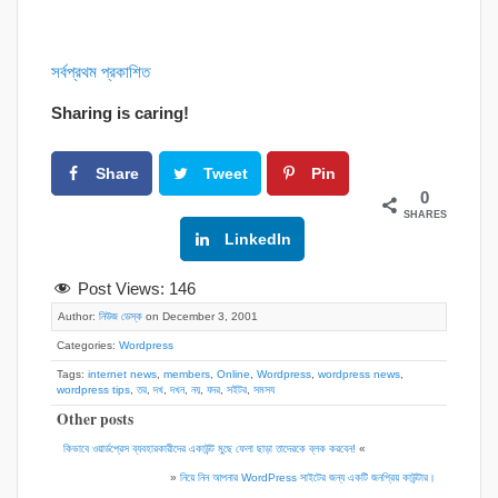
সর্বপ্রথম প্রকাশিত
Sharing is caring!
Share
Tweet
Pin
0
SHARES
Google+
LinkedIn
Post Views:
146
Author:
নিউজ ডেস্ক
on December 3, 2001
Categories:
Wordpress
Tags:
internet news
,
members
,
Online
,
Wordpress
,
wordpress news
,
wordpress tips
,
তর
,
দখ
,
দখন
,
নয়
,
যদর
,
সইটর
,
সমসয
Other posts
কিভাবে ওয়ার্ডপ্রেস ব্যবহারকারীদের একাউন্ট মুছে ফেলা ছাড়া তাদেরকে ব্লক করবেন!
«
»
নিয়ে নিন আপনার WordPress সাইটের জন্য একটি জনপ্রিয় কাউন্টার।