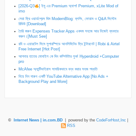
[2026-Q3
] ইমু এর Premium অ্যাপ! Premium, xLite Mod of
imo
সেরা ফ্রি ওয়ার্ডপ্রেস থিম ModernBlog: ব্লগিং, ফোরাম ও Q&A সিস্টেম
রিভিউ [Download]
তৈরি করুন Expenses Tracker Apps একদম সহজে আর নিজেই ব্যবহার
করুন।[Must See]
রবি ও এয়ারটেল সিমে সুপারস্পিডে আনলিমিটেড ফ্রি ইন্টারনেট | Robi & Airtel
Free Internet [Hot Post]
আপনার হাতের মোবাইল কে দিন কম্পিউটার লুক! Hyperdroid +Computer
pro
McAfee অ্যান্টিভাইরাস সাময়িকভাবে বন্ধ করার সহজ পদ্ধতি
নিয়ে নিন দারুন একটি YouTube Alternative App [No Ads +
Background Play and More]
©
Internet News | in.com.BD
| powered by the
CodeForHost,Inc
|
RSS