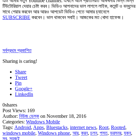
এটা আমার নতুন Youtube channel. এখানে আমি প্রতিনিয়ত আকর্ষনীয় ভিন্ন ভিন্ন
টিউটোরিয়াল দেয়ার চেষ্টা করব। ভিডিও আপনাদের ভাল লাগলে লাইক, কমেন্ট ও বন্ধুদের
সাথে শেয়ার করবেন আর আরও আপডেট ভিডিও পেতে আমার চ্যানেলে
SUBSCRIBE
করবেন। ভাল থাকবেন সবাই। আজকের মত খোদা হাফেজ।
সর্বপ্রথম প্রকাশিত
Sharing is caring!
Share
Tweet
Pin
Google+
LinkedIn
0
shares
Post Views:
169
Author:
নিউজ ডেস্ক
on November 18, 2016
Categories:
Windows Mobile
Tags:
Android
,
Apps
,
Bluestacks
,
internet news
,
Root
,
Rooted
,
windows mobile
,
Windows phone
,
আর
,
করন
,
চলন
,
পসত
,
ভরসনর
,
যকন
,
সব
,
সহজই