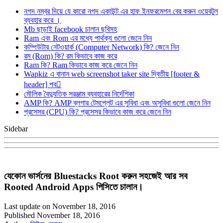
নগদ নম্বর দিয়ে যে কারো নগদ একাউন্ট এর হাফ ইনফরমেশন বের করুন ওয়েবটুল
ব্যবহার করে ।
Mb ছাড়াই facebook চালান ছবিসহ
Ram এবং Rom এর মধ্যে পার্থক্য গুলো জেনে নিন
কম্পিউটার নেটওয়ার্ক (Computer Network) কি? জেনে নিন
রম (Rom) কি? রম কিভাবে কাজ করে
Ram কি? Ram কিভাবে কাজ করে জেনে নিন
Wapkiz এ বানান web screenshot taker site দ্বিতীয় [footer &
header] পব
মৌলিক বৈদ্যুতিক সরঞ্জাম ব্যবহারের নির্দেশিকা
AMP কি? AMP ব্লগার টেমপ্লেট এর সুবিধা এবং অসুবিধা গুলো জেনে নিন
প্রসেসর (CPU) কি? প্রসেসর কিভাবে কাজ করে জেনে নিন
Sidebar
যেকোন ভার্সনের Bluestacks Root করুন সহজেই আর সব
Rooted Android Apps পিসিতে চালান।
Last update on November 18, 2016
Published November 18, 2016