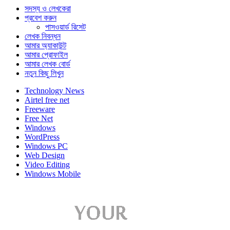
সদস্য ও লেখকেরা
প্রবেশ করুন
পাসওয়ার্ড রিসেট
লেখক নিবন্ধন
আমার অ্যাকাউন্ট
আমার প্রোফাইল
আমার লেখক বোর্ড
নতুন কিছু লিখুন
Technology News
Airtel free net
Freeware
Free Net
Windows
WordPress
Windows PC
Web Design
Video Editing
Windows Mobile