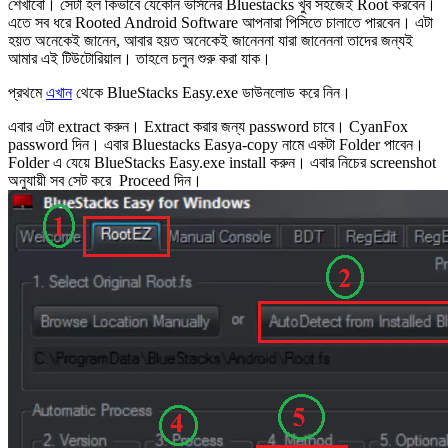
শেখাবো। সেটা হল কিভাবে যেকোন ভার্সনের Bluestacks খুব সহজেই Root করবেন।
এতে সব ধরে Rooted Android Software আপনারা পিসিতে চালাতে পারবেন। এটা
হয়ত অনেকেই জানেন, আবার হয়ত অনেকেই জানেননা যারা জানেননা তাদের জন্যই
আমার এই টিউটোরিয়াল। তাহলে চলুন শুরু করা যাক।
প্রথমে
এখান
থেকে BlueStacks Easy.exe ডাউনলোড করে নিন।
এবার এটা extract করুন। Extract করার জন্য password চাবে। CyanFox
password দিন। এবার Bluestacks Easya-copy নামে একটা Folder পাবেন।
Folder এ যেয়ে BlueStacks Easy.exe install করুন। এবার নিচের screenshot
অনুযায়ী সব সেট করে Proceed দিন।