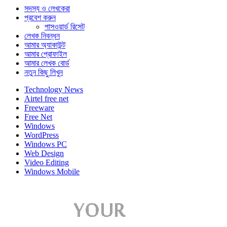
সদস্য ও লেখকেরা
প্রবেশ করুন
পাসওয়ার্ড রিসেট
লেখক নিবন্ধন
আমার অ্যাকাউন্ট
আমার প্রোফাইল
আমার লেখক বোর্ড
নতুন কিছু লিখুন
Technology News
Airtel free net
Freeware
Free Net
Windows
WordPress
Windows PC
Web Design
Video Editing
Windows Mobile