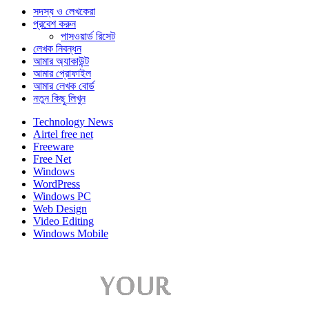
সদস্য ও লেখকেরা
প্রবেশ করুন
পাসওয়ার্ড রিসেট
লেখক নিবন্ধন
আমার অ্যাকাউন্ট
আমার প্রোফাইল
আমার লেখক বোর্ড
নতুন কিছু লিখুন
Technology News
Airtel free net
Freeware
Free Net
Windows
WordPress
Windows PC
Web Design
Video Editing
Windows Mobile