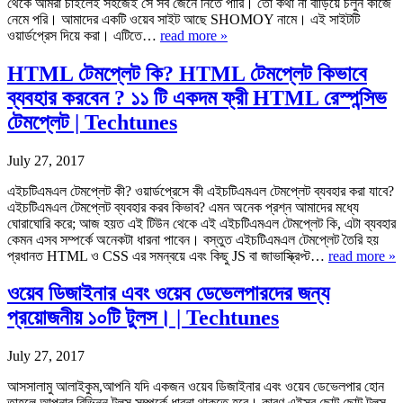
থেকে আমরা চাইলেই সহজেই সে সব জেনে নিতে পারি। তো কথা না বাড়িয়ে চলুন কাজে
নেমে পরি। আমাদের একটি ওয়েব সাইট আছে SHOMOY নামে। এই সাইটটি
ওয়ার্ডপ্রেস দিয়ে করা। এটিতে…
read more »
HTML টেমপ্লেট কি? HTML টেমপ্লেট কিভাবে
ব্যবহার করবেন ? ১১ টি একদম ফ্রী HTML রেস্পন্সিভ
টেমপ্লেট | Techtunes
July 27, 2017
এইচটিএমএল টেমপ্লেট কী? ওয়ার্ডপ্রেসে কী এইচটিএমএল টেমপ্লেট ব্যবহার করা যাবে?
এইচটিএমএল টেমপ্লেট ব্যবহার করব কিভাব? এমন অনেক প্রশ্ন আমাদের মধ্যে
ঘোরাঘোরি করে; আজ হয়ত এই টিউন থেকে এই এইচটিএমএল টেমপ্লেট কি, এটা ব্যবহার
কেমন এসব সম্পর্কে অনেকটা ধারনা পাবেন। বস্তুত এইচটিএমএল টেমপ্লেট তৈরি হয়
প্রধানত HTML ও CSS এর সমন্বয়ে এবং কিছু JS বা জাভাস্ক্রিপ্ট…
read more »
ওয়েব ডিজাইনার এবং ওয়েব ডেভেলপারদের জন্য
প্রয়োজনীয় ১০টি টুলস। | Techtunes
July 27, 2017
আসসালামু আলাইকুম,আপনি যদি একজন ওয়েব ডিজাইনার এবং ওয়েব ডেভেলপার হোন
তাহলে আপনার বিভিন্ন টুলস সম্পর্কে ধারনা থাকতে হবে। কারণ এইসব ছোট ছোট টুলস