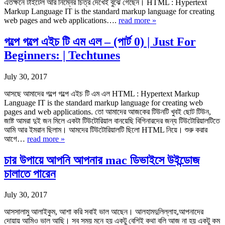
এতক্ষনে টাইটেল আর নিম্নের চিত্র দেখেই বুঝে গেছেন। HTML : Hypertext
Markup Language IT is the standard markup language for creating
web pages and web applications….
read more »
গল্পে গল্পে এইচ টি এম এল – (পার্ট 0) | Just For
Beginners: | Techtunes
July 30, 2017
আসছে আমাদের গল্পে গল্পে এইচ টি এম এল HTML : Hypertext Markup
Language IT is the standard markup language for creating web
pages and web applications. তো আমাদের আজকের টিউনটি খুবই ছোট টিউন,
জাষ্ট আমরা দুই জন মিলে একটা টিউটোরিয়াল বানয়েছি বিগিনারদের জন্য টিউটোরিয়ালটিতে
আমি আর ইমরান ছিলাম। আমদের টিউটোরিয়ালটি ছিলো HTML নিয়ে। শুরু করার
আগে…
read more »
চার উপায়ে আপনি আপনার mac ডিভাইসে উইন্ডোজ
চালাতে পারেন
July 30, 2017
আসসালামু আলাইকুম, আশা করি সবাই ভাল আছেন। আলহামদুলিল্লাহ,আপনাদের
দোয়ায় আমিও ভাল আছি। সব সময় মনে হয় একটু বেশিই কথা বলি আজ না হয় একটু কম