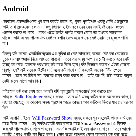
Android
মোবাইল কোম্পানিগুলো খুব ভাল করেই জানে যে, যুবক পুলাইপান একটু বেশি এডভান্সড
তাই তারা এন্ড্রয়েড ফোন এ কিছু জিনিস হাইড করে দেয় যেন সবাই ঐ ফোল্ডারগুলো
এক্সেস করতে না পারে। কারণ এতে উলটা পালটা করলে ফোন নষ্ট হওয়ার সম্ভাবনা
থাকে।তাই আমরা পাসওয়ার্ড যেই জায়গায় সেভ হয়ে থাকে সেই ফোল্ডারে ঢুকতে পারি
না।
কিন্তু যদি আমরা এডমিনিস্ট্রেটর এর সুবিধা টা নেই তাহলেই আমরা সেই রুট ফোল্ডারে
ঢুকে সব পাসওয়ার্ড নিয়ে আসতে পারবো। তবে এর জন্য আপনার যেটা করতে হবে সেটা
হচ্ছে আপনার ফোনকে প্রথমেই রুট করে নিতে হবে।রুট কিভাবে করবো? এইটা কোনো
প্রশ্ন হল? এই ওয়েবসাইটের সার্চ বক্সে রুট লিখে সার্চ করলেই অনেক টিউন পেয়ে
যাবেন। তবে সব টিউন সব ফোনের জন্য কাজ করবে না। তাই আপনি চেষ্টা করতে থাকুন
যেটা কাজে লাগে আর কি।
যাইহোক রুট করা শেষ হলে আপনি যদি ম্যানুয়ালি পাসওয়ার্ড বের করতে চান
তাহলে
Solid Explorer
ব্যবহার করুন। তবে এটা একটু কঠিন কাজ অনেকের কাছে।
এছাড়া যেহেতু এর থেকেও সহজ প্রসেস আছে তাহলে আর কঠিনের ভিতর যাওয়ার দরকার
কি?
তাই আপনি চাইলে
Wifi Password Show
ব্যবহার করে খুব সহজেই পাসওয়ার্ড বের
করে নিতে পারেন। শুধু সফটওয়ারটি ডাউনলোড করে Show Password এ ক্লিক
করলেই পাসওয়ার্ড দেখতে পারবেন। এমনকি ওয়াইফাই এর নামও দেখাবে। তবে আগেও
বলেছি এখনও বলছি মন দিয়ে শুনুন। সেটা হচ্ছে আপনার ফোন অবশ্যই রুট করা হতে