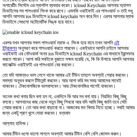
অপারেটীং সিস্টেম এর ল্যাপটপ ব্যবহার করেন। icloud Keychain আপনার অ্যাপল
ডিভাইসের সব পাসওয়ার্ড সিংক করে রাখে। এমনকি ওয়াইফাই এর পাসওয়ার্ড ও তাই শুধু
আপনি আপনার ios ডিভাইসে icloud keychain অন করে দিন। এরপর আপনার ম্যাক
ডিভাইসে সেগুলো অটোমেটিক সিঙ্ক হয়ে যাবে।
এরপর যখন আপনার সকল পাসওয়ার্ড ম্যাক এ সিংক হয়ে যাবে তখন আপনি
এই
ইন্ট্রাকশন
অনুসরণ করে পাসওয়ার্ড করতে পারবেন। একইভাবে আপনি চাইলে আপনার
ওয়াইফাই এর নেটওয়ার্ক অন্য ios ডিভাইসে icloud Keychain এর মাধ্যমে ট্রান্সফার
করতে পারেন। আশা করি সবাইকে বুঝাতে সক্ষম হয়েছি যে, কি কি উপায়ে আপনি আপনার
কানেক্টেড ওয়াইফাই এর পাসওয়ার্ড বের করবেন।
তো যদি সামান্যও ভাল লেগে থাকে আমার এই টিউন তাহলে অবশ্যই শেয়ার করবেন।
সমস্যা অনুভব করলে টিউমেন্ট করবেন। আর আশা করি সব সময় আমাদের সাথেই
থাকবেন। টেকনোলজিকে ভালবাসবেন। আর টেকনোলজির পাশেই থাকবেন।
অনেক কথা বলার ছিল বলা হল না, একদিনে কি আর সব বলা যায়। নিয়মিত কিছু কিছু
বলবো। আপনাদের কাছ থেকে নতুন কিছু শিখবো আর যদি আমি কিছু জানি তবে সেটা
শেয়ার করবো। তো আর কথা বাড়াবো না। আজকের মত বিদায় নিতে হচ্ছে। সবাই আমার
জন্য একটু প্রাণ খুলে দোয়া করবেন। ধন্যবাদ
আল্লাহ হাফিজ।
আমার টিউন গুলো ভালো লাগলে অবশ্যই আমার টিউন বেশি বেশি
জোসস করুন
।