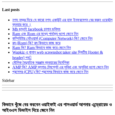
Last posts
নগদ নম্বর দিয়ে যে কারো নগদ একাউন্ট এর হাফ ইনফরমেশন বের করুন ওয়েবটুল
ব্যবহার করে ।
Mb ছাড়াই facebook চালান ছবিসহ
Ram এবং Rom এর মধ্যে পার্থক্য গুলো জেনে নিন
কম্পিউটার নেটওয়ার্ক (Computer Network) কি? জেনে নিন
রম (Rom) কি? রম কিভাবে কাজ করে
Ram কি? Ram কিভাবে কাজ করে জেনে নিন
Wapkiz এ বানান web screenshot taker site দ্বিতীয় [footer &
header] পব
মৌলিক বৈদ্যুতিক সরঞ্জাম ব্যবহারের নির্দেশিকা
AMP কি? AMP ব্লগার টেমপ্লেট এর সুবিধা এবং অসুবিধা গুলো জেনে নিন
প্রসেসর (CPU) কি? প্রসেসর কিভাবে কাজ করে জেনে নিন
Sidebar
কিভাবে খুঁজে বের করবেন ওয়াইফাই এর পাসওয়ার্ড আপনার এন্ড্রোয়েড ও
আইওএস ডিভাইস দিয়ে জেনে নিন