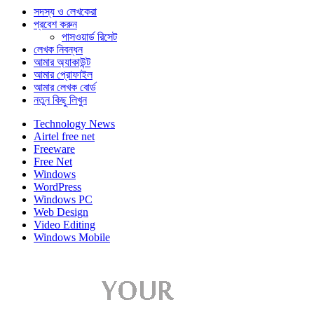
সদস্য ও লেখকেরা
প্রবেশ করুন
পাসওয়ার্ড রিসেট
লেখক নিবন্ধন
আমার অ্যাকাউন্ট
আমার প্রোফাইল
আমার লেখক বোর্ড
নতুন কিছু লিখুন
Technology News
Airtel free net
Freeware
Free Net
Windows
WordPress
Windows PC
Web Design
Video Editing
Windows Mobile