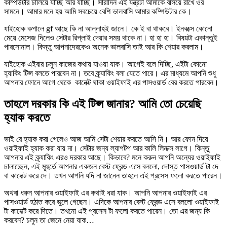
কম্পিউটার চালিয়ে যাচ্ছি আর যাচ্ছি। সারাদিন এই যন্ত্রটা আমাকে বসিয়ে রাখে ওর
সামনে। আমার মনে হয় আমি সবচেয়ে বেশি ভালবাসি আমার কম্পিউটার কে।
যাইহোক কপালে gf আছে কি না আল্লাহই জানে। কে ই বা থাকবে। ইনবক্সে কোনো
মেয়ে মেসেজ দিলেও সেটার রিপ্লাই দেয়ার সময় থাকে না। হা হা হা। বিষয়টা একান্তুই
পারসোনাল। কিন্তু আপনাদেরকেও অনেক ভালবাসি তাই আর কি শেয়ার করলাম।
যাইহোক এইবার চলুন কাজের কথায় যাওয়া যাক। আগেই বলে দিচ্ছি, এইটা কোনো
হ্যাকিং টিপ্স বলতে পারবেন না। তবে ক্র্যাকিং বলা যেতে পারে। এর মাধ্যমে আপনি শুধু
আপনার ফোনে আগে থেকে কানেক্ট থাকা ওয়াইফাই এর পাসওয়ার্ড বের করতে পারবেন।
তাহলে দরকার কি এই টিপ্স জানার? আমি তো চেয়েছি
হ্যাক করতে
ভাই রে হ্যাক করা গেলেও আজ আমি সেটা শেয়ার করতে আসি নি। আর ফোন দিয়ে
ওয়াইফাই হ্যাক করা যায় না। সেটার জন্য ল্যাপটপ আর কালি লিনাক্স লাগে। কিন্তু
আপনার এই ক্র্যাকিং এরও দরকার আছে। কিভাবে? মনে করুন আপনি অন্যের ওয়াইফাই
চালাচ্ছেন, এই মূহুর্তে আপনার একজন বেস্ট ফ্রেন্ড এসে বললো, দোস্ত পাসওয়ার্ড টা দে
বা কানেক্ট করে দে। তখন আপনি যদি না জানেন তাহলে এই প্রসেস ফলো করতে পারেন।
অথবা ধরুন আপনার ওয়াইফাই এর কথাই ধরা যাক। আপনি আপনার ওয়াইফাই এর
পাসওয়ার্ড হঠাত করে ভুলে গেছেন। এদিকে আপনার বেস্ট ফ্রেন্ড এসে বললো ওয়াইফাই
টা কানেক্ট করে দিতে। তখনো এই প্রসেস টা ফলো করতে পারেন। তো এর জন্য কি
করবেন? চলুন তা জেনে নেয়া যাক…