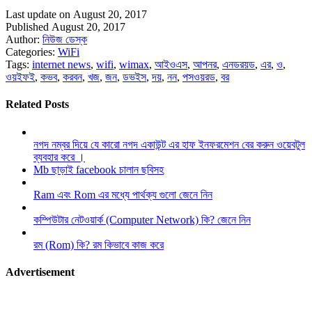
Last update on August 20, 2017
Published August 20, 2017
Author:
নিউজ ডেস্ক
Categories:
WiFi
Tags:
internet news
,
wifi
,
wimax
,
আইওএস
,
আপনর
,
এনডরয়ড
,
এর
,
ও
,
ওয়ইফই
,
কভব
,
করবন
,
খজ
,
জন
,
ডভইস
,
দয়
,
নন
,
পসওয়রড
,
বর
Related Posts
নগদ নম্বর দিয়ে যে কারো নগদ একাউন্ট এর হাফ ইনফরমেশন বের করুন ওয়েবটুল
ব্যবহার করে ।
Mb ছাড়াই facebook চালান ছবিসহ
Ram এবং Rom এর মধ্যে পার্থক্য গুলো জেনে নিন
কম্পিউটার নেটওয়ার্ক (Computer Network) কি? জেনে নিন
রম (Rom) কি? রম কিভাবে কাজ করে
Advertisement