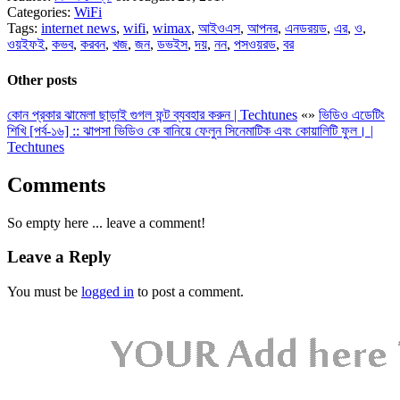
Categories:
WiFi
Tags:
internet news
,
wifi
,
wimax
,
আইওএস
,
আপনর
,
এনডরয়ড
,
এর
,
ও
,
ওয়ইফই
,
কভব
,
করবন
,
খজ
,
জন
,
ডভইস
,
দয়
,
নন
,
পসওয়রড
,
বর
Other posts
কোন প্রকার ঝামেলা ছাড়াই গুগল ফন্ট ব্যবহার করুন | Techtunes
«
»
ভিডিও এডেটিং
শিখি [পর্ব-১৬] :: ঝাপসা ভিডিও কে বানিয়ে ফেলুন সিনেমাটিক এবং কোয়ালিটি ফুল। |
Techtunes
Comments
So empty here ... leave a comment!
Leave a Reply
You must be
logged in
to post a comment.