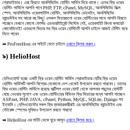
প্রোভাইডার। এরা ফ্রিতে আনলিমিটেড হোস্টিং সার্ভিস দিয়ে থাকে। এদের ফ্রি ওয়েব
হোস্টিং সার্ভিসে আপনি পাবে PHP, FTP, cPanel, MySQL, আনলিমিটেড ডিক্স
স্পেস, আনলিমিটেড ওয়েবসাইটস হোস্টিং, আনলিমিটেড ডোমেইন, আনলিমিটেড
ব্যান্ডউইথ সহ আরো বহু কিছু! এসকল ফিচারগুলো ওয়েব হোস্টিংয়ের সাথে আপনি ফ্রিতে
পাচ্ছেন যেখানে কোনো ফোর্সড এডভারটাইমেন্ট সিস্টেম নেই, ওয়েবসাইট কিংবা ক্লায়েট
কোনোটাতেই! এতগুলো ফিচার সহ ফ্রি ওয়েব হোস্টিংটি আপনি চাইলে আজই টেস্টিং করে
নিতে পারেন
➡ ProFreeHost এর সাইটে যেতে চাইলে
এখানে ক্লিক করুন।
৯) HelioHost
হেলিওহোস্ট হচ্ছে একটি ফ্রি ওয়েব হোস্টিং সার্ভিস প্রোভাইডার যেটির ফ্রি ওয়েব
হোস্টিং সার্ভিসটি আপনি বিশ্বের যেকোনো দেশ থেকেই উপভোগ করতে পারবেন। তাদের
ফ্রি ওয়েব হোস্টিং সার্ভিসে রয়েছে মাল্টিপল ওয়েব হোস্ট থেকে আপনার পছন্দের হোস্টটি
বেছে নেওয়ার সুযোগ এবং ওয়েব হোস্টিংয়ের বিভিন্ন ফ্রি ফিচারের মধ্যে আপনি পাচ্ছেন
ASP.net, PHP, JAVA, cPanel, Python, MyQL, SQLite, Django সহ
ইত্যাদি। হেলিওহোস্টের সকল ফ্রি ব্যবহারকারীরাই এর আনলিমিটেড ব্যান্ডউইথ এবং
স্টোরেজ স্পেসের সুবিধাও উপভোগ করতে পারবে!
➡ HelioHost এর সাইট থেকে ঘুরে আসুন
এখানে ক্লিক করে।