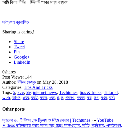
আমি বিদায় নিচ্ছি। টিউনটি পড়ার জন্য ধন্যবাদ।
সর্বপ্রথম প্রকাশিত
Sharing is caring!
Share
Tweet
Pin
Google+
LinkedIn
0
shares
Post Views:
144
Author:
নিউজ ডেস্ক
on May 28, 2018
Categories:
Tips And Tricks
Tags:
১
,
১০০
,
১৮
,
internet news
,
Techtunes
,
tips & tricks
,
Tutorial
,
web
,
আপন
,
ওয়ব
,
করই
,
করত
,
খরচ
,
ট
,
ন
,
পয়সও
,
পরবন
,
ফর
,
ভগ
,
যখন
,
হসট
Other posts
ম্যাকের ৫০ টি টিপস এন্ড ট্রিক্সস ও টাইম সেভার | Techtunes
«
»
YouTube
Videos ডাউনলোড করার সকল যন্ত্র-মন্ত্র! সফটওয়্যার, সাইট, ব্রাউজার, এক্সটেনশন,