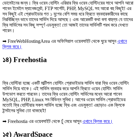
ডোমেইনের জন্য। ফ্রি ওয়েব হোস্টিং এরিয়ার ফ্রি ওয়েব হোস্টিংয়ের সাথে আপনি আরো
পাবেন ইমেইল ম্যানেজমেন্ট, FTP সার্পোট, PHP, MySQL সহ আরো বহু কিছুই! এর
সব কিছুই এই প্রোভাইডার গত ১ যুগের বেশি সময় ধরে ফ্রিতে ব্যবহারকারীদের কাছে
নিরবিচ্ছিন্ন ভাবে তাদের সার্ভিস দিয়ে আসছে। এবং আরেকটি কথা বলা বাহুল্য যে তাদের
ফ্রি সার্ভিসের সব কিছু সম্পূর্ণ এডমুক্ত! তো আজই তাদের সার্ভিসটি পরখ করে দেখতে
পারেন।
➡ FreeWebHostingArea এর অফিসিয়াল ওয়েবসাইট থেকে ঘুরে আসুন
এখানে
ক্লিক করে।
১৪) Freehostia
ফ্রি হোস্টিয়া হচ্ছে একটি মাল্টিপল হোস্টিং প্রোভাইডার সার্ভিস যারা ফ্রি ওয়েব হোস্টিং
সার্ভিস দিয়ে থাকে। এই সার্ভিস ব্যবহার করে আপনি ফ্রিতে ওয়েব হোস্টিং সার্ভিস
উপভোগ করতে পারবেন। তাদের ফ্রি ওয়েব হোস্টিং সার্ভিসের মধ্যে আরো পাবেন
MySQL, PHP, Linux সব বিভিন্ন সুবিধা। আগের ওয়েব সার্ভিস প্রোভাইডের
মতোই ফ্রি হোস্টিয়ার সকল সার্ভিস হচ্ছে ফ্রি এবং এডমুক্ত! এছাড়াও এক ক্লিকে
ইন্সটলের সুবিধা তো থাকছেই!
➡ Freehostia এর ওয়েবসাইট থেকে ঢুঁ মেরে আসুন
এখানে ক্লিক করে।
১৫) AwardSpace