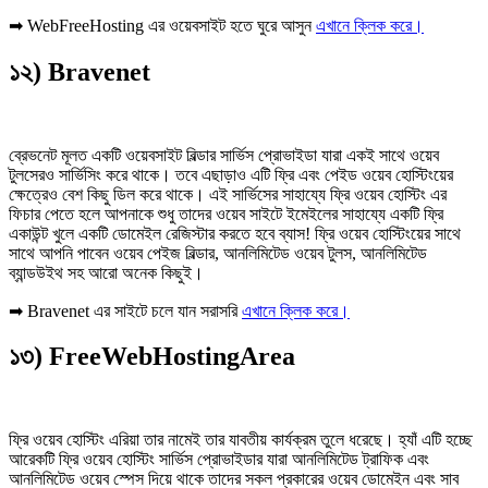
➡ WebFreeHosting এর ওয়েবসাইট হতে ঘুরে আসুন
এখানে ক্লিক করে।
১২) Bravenet
ব্রেভনেট মূলত একটি ওয়েবসাইট বিল্ডার সার্ভিস প্রোভাইডা যারা একই সাথে ওয়েব
টুলসেরও সার্ভিসিং করে থাকে। তবে এছাড়াও এটি ফ্রি এবং পেইড ওয়েব হোস্টিংয়ের
ক্ষেত্রেও বেশ কিছু ডিল করে থাকে। এই সার্ভিসের সাহায্যে ফ্রি ওয়েব হোস্টিং এর
ফিচার পেতে হলে আপনাকে শুধু তাদের ওয়েব সাইটে ইমেইলের সাহায্যে একটি ফ্রি
একাউন্ট খুলে একটি ডোমেইল রেজিস্টার করতে হবে ব্যাস! ফ্রি ওয়েব হোস্টিংয়ের সাথে
সাথে আপনি পাবেন ওয়েব পেইজ বিল্ডার, আনলিমিটেড ওয়েব টুলস, আনলিমিটেড
ব্যান্ডউইথ সহ আরো অনেক কিছুই।
➡ Bravenet এর সাইটে চলে যান সরাসরি
এখানে ক্লিক করে।
১৩) FreeWebHostingArea
ফ্রি ওয়েব হোস্টিং এরিয়া তার নামেই তার যাবতীয় কার্যক্রম তুলে ধরেছে। হ্যাঁ এটি হচ্ছে
আরেকটি ফ্রি ওয়েব হোস্টিং সার্ভিস প্রোভাইডার যারা আনলিমিটেড ট্রাফিক এবং
আনলিমিটেড ওয়েব স্পেস দিয়ে থাকে তাদের সকল প্রকারের ওয়েব ডোমেইন এবং সাব