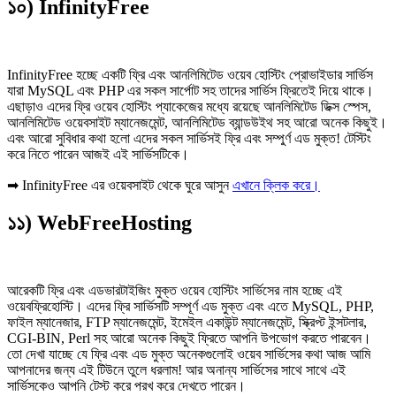
১০) InfinityFree
InfinityFree হচ্ছে একটি ফ্রি এবং আনলিমিটেড ওয়েব হোস্টিং প্রোভাইডার সার্ভিস
যারা MySQL এবং PHP এর সকল সার্পোট সহ তাদের সার্ভিস ফ্রিতেই দিয়ে থাকে।
এছাড়াও এদের ফ্রি ওয়েব হোস্টিং প্যাকেজের মধ্যে রয়েছে আনলিমিটেড ডিক্স স্পেস,
আনলিমিটেড ওয়েবসাইট ম্যানেজমেন্ট, আনলিমিটেড ব্যান্ডউইথ সহ আরো অনেক কিছুই।
এবং আরো সুবিধার কথা হলো এদের সকল সার্ভিসই ফ্রি এবং সম্পুর্ণ এড মুক্ত! টেস্টিং
করে নিতে পারেন আজই এই সার্ভিসটিকে।
➡ InfinityFree এর ওয়েবসাইট থেকে ঘুরে আসুন
এখানে ক্লিক করে।
১১) WebFreeHosting
আরেকটি ফ্রি এবং এডভারটাইজিং মুক্ত ওয়েব হোস্টিং সার্ভিসের নাম হচ্ছে এই
ওয়েবফ্রিহোস্টি। এদের ফ্রি সার্ভিসটি সম্পূর্ণ এড মুক্ত এবং এতে MySQL, PHP,
ফাইল ম্যানেজার, FTP ম্যানেজমেন্ট, ইমেইল একাউন্ট ম্যানেজমেন্ট, স্ক্রিপ্ট ইন্সটলার,
CGI-BIN, Perl সহ আরো অনেক কিছুই ফ্রিতে আপনি উপভোগ করতে পারবেন।
তো দেখা যাচ্ছে যে ফ্রি এবং এড মুক্ত অনেকগুলোই ওয়েব সার্ভিসের কথা আজ আমি
আপনাদের জন্য এই টিউনে তুলে ধরলাম! আর অনান্য সার্ভিসের সাথে সাথে এই
সার্ভিসকেও আপনি টেস্ট করে পরখ করে দেখতে পারেন।