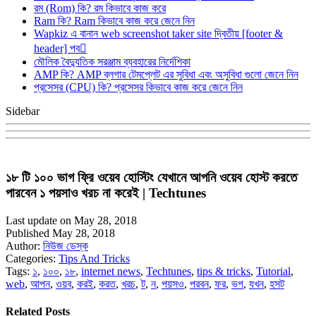
রম (Rom) কি? রম কিভাবে কাজ করে
Ram কি? Ram কিভাবে কাজ করে জেনে নিন
Wapkiz এ বানান web screenshot taker site দ্বিতীয় [footer &
header] পব
মৌলিক বৈদ্যুতিক সরঞ্জাম ব্যবহারের নির্দেশিকা
AMP কি? AMP ব্লগার টেমপ্লেট এর সুবিধা এবং অসুবিধা গুলো জেনে নিন
প্রসেসর (CPU) কি? প্রসেসর কিভাবে কাজ করে জেনে নিন
Sidebar
১৮ টি ১০০ ভাগ ফ্রি ওয়েব হোস্টিং যেখানে আপনি ওয়েব হোস্ট করতে
পারবেন ১ পয়সাও খরচ না করেই | Techtunes
Last update on May 28, 2018
Published May 28, 2018
Author:
নিউজ ডেস্ক
Categories:
Tips And Tricks
Tags:
১
,
১০০
,
১৮
,
internet news
,
Techtunes
,
tips & tricks
,
Tutorial
,
web
,
আপন
,
ওয়ব
,
করই
,
করত
,
খরচ
,
ট
,
ন
,
পয়সও
,
পরবন
,
ফর
,
ভগ
,
যখন
,
হসট
Related Posts