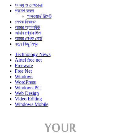
সদস্য ও লেখকেরা
প্রবেশ করুন
পাসওয়ার্ড রিসেট
লেখক নিবন্ধন
আমার অ্যাকাউন্ট
আমার প্রোফাইল
আমার লেখক বোর্ড
নতুন কিছু লিখুন
Technology News
Airtel free net
Freeware
Free Net
Windows
WordPress
Windows PC
Web Design
Video Editing
Windows Mobile