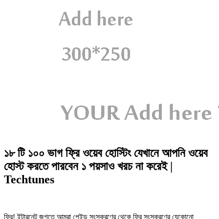
১৮ টি ১০০ ভাগ ফ্রি ওয়েব হোস্টিং যেখানে আপনি ওয়েব
হোস্ট করতে পারবেন ১ পয়সাও খরচ না করেই |
Techtunes
ফ্রি! ইন্টারনেট জগতে আমরা পেইড সংস্করণের থেকে ফ্রি সংস্করণের যেকোনো