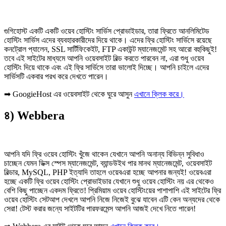
গুগিহোস্ট একটি একটি ওয়েব হোস্টিং সার্ভিস প্রোভাইডার, তারা ফ্রিতে আনলিমিটেড
হোস্টিং সার্ভিস এদের ব্যবহারকারীদের দিয়ে থাকে। এদের ফ্রি হোস্টিং সার্ভিসে রয়েছে
কনট্রোল প্যালেন, SSL সার্টিফিকেইট, FTP একাউন্ট ম্যানেজমেন্ট সহ আরো বহুকিছুই!
তবে এই সাইটের মাধ্যমে আপনি ওয়েবসাইট বিল্ড করতে পারবেন না, এরা শুধু ওয়েব
হোস্টিং দিয়ে থাকে এবং এই ফ্রি সার্ভিসে তারা ভালোই দিচ্ছে। আপনি চাইলে এদের
সার্ভিসটি একবার পরখ করে দেখতে পারেন।
➡ GoogieHost এর ওয়েবসাইট থেকে ঘুরে আসুন
এখানে ক্লিক করে।
৪) Webbera
আপনি যদি ফ্রি ওয়েব হোস্টিং খুঁজে থাকেন যেখানে আপনি অনান্য বিভিন্ন সুবিধাও
চাচ্ছেন যেমন ডিক্স স্পেস ম্যানেজমেন্ট, ব্যান্ডউইথ পার মানথ ম্যানেজমেন্ট, ওয়েবসাইট
বিল্ডার, MySQL, PHP ইত্যাদি তাহলে ওয়েবএরা হচ্ছে আপনার জন্যই! ওয়েবএরা
হচ্ছে একটি ফ্রি ওয়েব হোস্টিং প্রোভাইডার যেখানে শুধু ওয়েব হোস্টিং নয় এর থেকেও
বেশি কিছু পাচ্ছেন একদম ফ্রিতে! প্রিমিয়াম ওয়েব হোস্টিংয়ের পাশাপাশি এই সাইটের ফ্রি
ওয়েব হোস্টিং সেটআপ দেখলে আপনি নিজে নিজেই বুঝে যাবেন এটি কেন অন্যদের থেকে
সেরা! টেস্ট করার জন্যে সাইটটির পারফরমেন্স আপনি আজই দেখে নিতে পারেন!