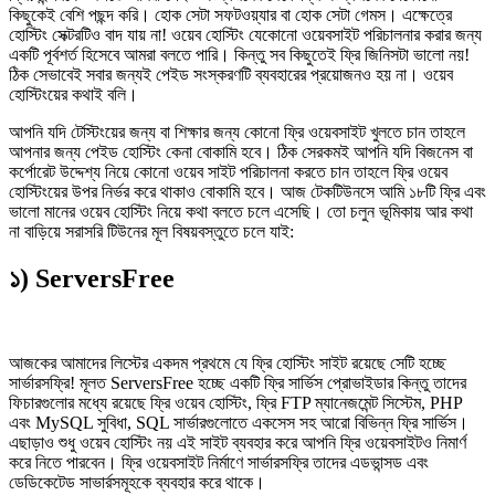
কিছুকেই বেশি পছন্দ করি। হোক সেটা সফটওয়্যার বা হোক সেটা গেমস। এক্ষেত্রে
হোস্টিং সেক্টরটিও বাদ যায় না! ওয়েব হোস্টিং যেকোনো ওয়েবসাইট পরিচালনার করার জন্য
একটি পূর্বশর্ত হিসেবে আমরা বলতে পারি। কিন্তু সব কিছুতেই ফ্রি জিনিসটা ভালো নয়!
ঠিক সেভাবেই সবার জন্যই পেইড সংস্করণটি ব্যবহারের প্রয়োজনও হয় না। ওয়েব
হোস্টিংয়ের কথাই বলি।
আপনি যদি টেস্টিংয়ের জন্য বা শিক্ষার জন্য কোনো ফ্রি ওয়েবসাইট খুলতে চান তাহলে
আপনার জন্য পেইড হোস্টিং কেনা বোকামি হবে। ঠিক সেরকমই আপনি যদি বিজনেস বা
কর্পোরেট উদ্দেশ্য নিয়ে কোনো ওয়েব সাইট পরিচালনা করতে চান তাহলে ফ্রি ওয়েব
হোস্টিংয়ের উপর নির্ভর করে থাকাও বোকামি হবে। আজ টেকটিউনসে আমি ১৮টি ফ্রি এবং
ভালো মানের ওয়েব হোস্টিং নিয়ে কথা বলতে চলে এসেছি। তো চলুন ভূমিকায় আর কথা
না বাড়িয়ে সরাসরি টিউনের মূল বিষয়বস্তুতে চলে যাই:
১) ServersFree
আজকের আমাদের লিস্টের একদম প্রথমে যে ফ্রি হোস্টিং সাইট রয়েছে সেটি হচ্ছে
সার্ভারসফ্রি! মূলত ServersFree হচ্ছে একটি ফ্রি সার্ভিস প্রোভাইডার কিন্তু তাদের
ফিচারগুলোর মধ্যে রয়েছে ফ্রি ওয়েব হোস্টিং, ফ্রি FTP ম্যানেজমেন্ট সিস্টেম, PHP
এবং MySQL সুবিধা, SQL সার্ভারগুলোতে একসেস সহ আরো বিভিন্ন ফ্রি সার্ভিস।
এছাড়াও শুধু ওয়েব হোস্টিং নয় এই সাইট ব্যবহার করে আপনি ফ্রি ওয়েবসাইটও নিমার্ণ
করে নিতে পারবেন। ফ্রি ওয়েবসাইট নির্মাণে সার্ভারসফ্রি তাদের এডভান্সড এবং
ডেডিকেটেড সাভার্রসমূহকে ব্যবহার করে থাকে।