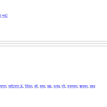
r] পব
্যাপল
,
আইফোন X
,
ইউয়ন
,
কট
,
কমব
,
খরচ
,
ডলার
,
দই
,
ফকসকন
,
ফক্সকন
,
হজর