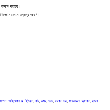
্য প্রকাশ করেছে।
্ষণিকভাবে কোনো মন্তব্য করেনি।
্যাপল
,
আইফোন X
,
ইউয়ন
,
কট
,
কমব
,
খরচ
,
ডলার
,
দই
,
ফকসকন
,
ফক্সকন
,
হজর