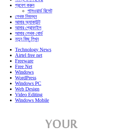
প্রবেশ করুন
পাসওয়ার্ড রিসেট
লেখক নিবন্ধন
আমার অ্যাকাউন্ট
আমার প্রোফাইল
আমার লেখক বোর্ড
নতুন কিছু লিখুন
Technology News
Airtel free net
Freeware
Free Net
Windows
WordPress
Windows PC
Web Design
Video Editing
Windows Mobile