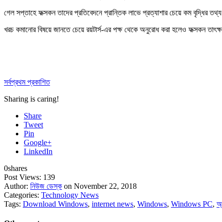
গেল সপ্তাহে ফক্সকন তাদের প্রতিবেদনে প্রান্তিক লাভে প্রত্যাশার চেয়ে কম বৃদ্ধির তথ
খরচ কমানোর বিষয়ে জানতে চেয়ে রয়টার্স-এর পক্ষ থেকে অনুরোধ করা হলেও ফক্সকন তাৎক
সর্বপ্রথম প্রকাশিত
Sharing is caring!
Share
Tweet
Pin
Google+
LinkedIn
0
shares
Post Views:
139
Author:
নিউজ ডেস্ক
on November 22, 2018
Categories:
Technology News
Tags:
Download Windows
,
internet news
,
Windows
,
Windows PC
,
অ