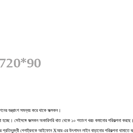
ফোনের যন্ত্রাংশ সমন্বয় করে থাকে ফক্সকন।
হচ্ছে। সেইসঙ্গে ফক্সকন অকারিগরি খাত থেকে ১০ শতাংশ খরচ কমানোর পরিকল্পনা করছে
এর প্রতিদ্বন্দ্বী পেগাট্রনকে আইফোন Xআর এর উৎপাদন লাইন বাড়ানোর পরিকল্পনা থামাতে