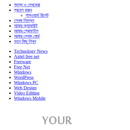
সদস্য ও লেখকেরা
প্রবেশ করুন
পাসওয়ার্ড রিসেট
লেখক নিবন্ধন
আমার অ্যাকাউন্ট
আমার প্রোফাইল
আমার লেখক বোর্ড
নতুন কিছু লিখুন
Technology News
Airtel free net
Freeware
Free Net
Windows
WordPress
Windows PC
Web Design
Video Editing
Windows Mobile