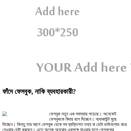
ফাঁদে ফেসবুক, নাকি ব্যবহারকারী?
ফেসবুক নতুন এক সমস্যায় পড়েছে। অনেকেই
ফেসবুককে বিদায় বলে দিচ্ছেন। অ্যাকাউন্ট মুছে
দিচ্ছেন। কিন্তু তার আগে ফেসবুক থেকে সব ব্যক্তিগত তথ্য বা ডেটা ডাউনলোড করে
নেওয়ার চেষ্টা করছেন। এতে অনেক অনুরোধ একসঙ্গে যাওয়ার ফলে ফেসবুকের