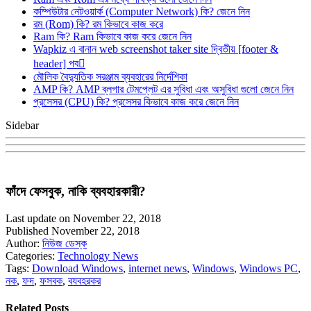
কম্পিউটার নেটওয়ার্ক (Computer Network) কি? জেনে নিন
রম (Rom) কি? রম কিভাবে কাজ করে
Ram কি? Ram কিভাবে কাজ করে জেনে নিন
Wapkiz এ বানান web screenshot taker site দ্বিতীয় [footer &
header] পব
মৌলিক বৈদ্যুতিক সরঞ্জাম ব্যবহারের নির্দেশিকা
AMP কি? AMP ব্লগার টেমপ্লেট এর সুবিধা এবং অসুবিধা গুলো জেনে নিন
প্রসেসর (CPU) কি? প্রসেসর কিভাবে কাজ করে জেনে নিন
Sidebar
ফাঁদে ফেসবুক, নাকি ব্যবহারকারী?
Last update on November 22, 2018
Published November 22, 2018
Author:
নিউজ ডেস্ক
Categories:
Technology News
Tags:
Download Windows
,
internet news
,
Windows
,
Windows PC
,
নক
,
ফদ
,
ফসবক
,
বযবহরকর
Related Posts