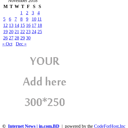
November 2018
M
T
W
T
F
S
S
1
2
3
4
5
6
7
8
9
10
11
12
13
14
15
16
17
18
19
20
21
22
23
24
25
26
27
28
29
30
« Oct
Dec »
©
Internet News | in.com.BD
| powered by the
CodeForHost,Inc