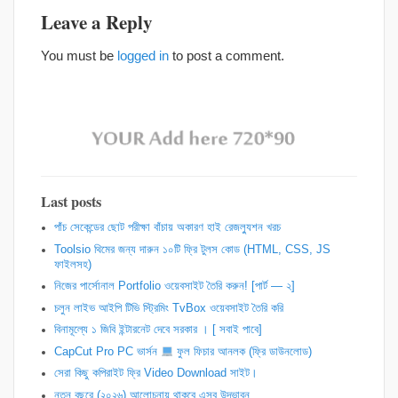
Leave a Reply
You must be
logged in
to post a comment.
Last posts
পাঁচ সেকেন্ডের ছোট পরীক্ষা বাঁচায় অকারণ হাই রেজল্যুশন খরচ
Toolsio থিমের জন্য দারুন ১০টি ফ্রি টুলস কোড (HTML, CSS, JS
ফাইলসহ)
নিজের পার্সোনাল Portfolio ওয়েবসাইট তৈরি করুন! [পার্ট — ২]
চলুন লাইভ আইপি টিভি স্ট্রিমিং TvBox ওয়েবসাইট তৈরি করি
বিনামূল্যে ১ জিবি ইন্টারনেট দেবে সরকার । [ সবাই পাবে]
CapCut Pro PC ভার্সন
ফুল ফিচার আনলক (ফ্রি ডাউনলোড)
সেরা কিছু কপিরাইট ফ্রি Video Download সাইট।
নতুন বছরে (২০২৬) আলোচনায় থাকবে এসব উদ্ভাবন