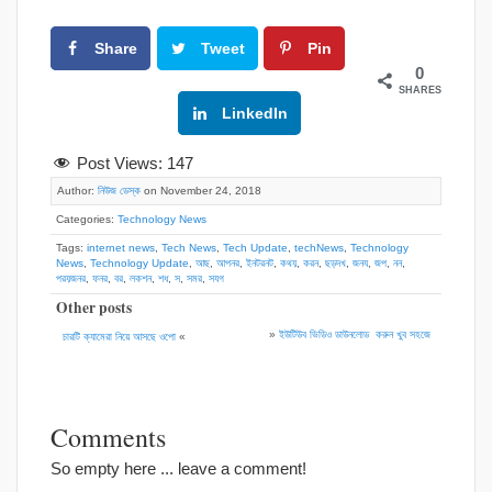
Share
Tweet
Pin
0
SHARES
Google+
LinkedIn
Post Views:
147
Author:
নিউজ ডেস্ক
on November 24, 2018
Categories:
Technology News
Tags:
internet news
,
Tech News
,
Tech Update
,
techNews
,
Technology
News
,
Technology Update
,
আছ
,
আপনর
,
ইনটরনট
,
কথয়
,
করন
,
ছড়দখ
,
জনয
,
জপ
,
নন
,
পরয়জনর
,
ফনর
,
বর
,
লকশন
,
শধ
,
স
,
সমর
,
সযগ
Other posts
»
ইউটিউব ভিডিও ডাউনলোড করুন খুব সহজে
চারটি ক্যামেরা নিয়ে আসছে ওপো
«
Comments
So empty here ... leave a comment!