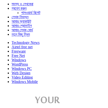
সদস্য ও লেখকেরা
প্রবেশ করুন
পাসওয়ার্ড রিসেট
লেখক নিবন্ধন
আমার অ্যাকাউন্ট
আমার প্রোফাইল
আমার লেখক বোর্ড
নতুন কিছু লিখুন
Technology News
Airtel free net
Freeware
Free Net
Windows
WordPress
Windows PC
Web Design
Video Editing
Windows Mobile