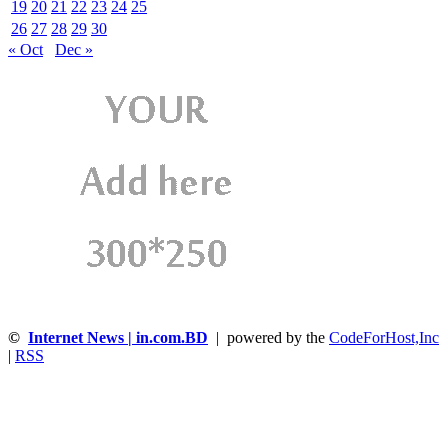
19
20
21
22
23
24
25
26
27
28
29
30
« Oct
Dec »
©
Internet News | in.com.BD
| powered by the
CodeForHost,Inc
|
RSS