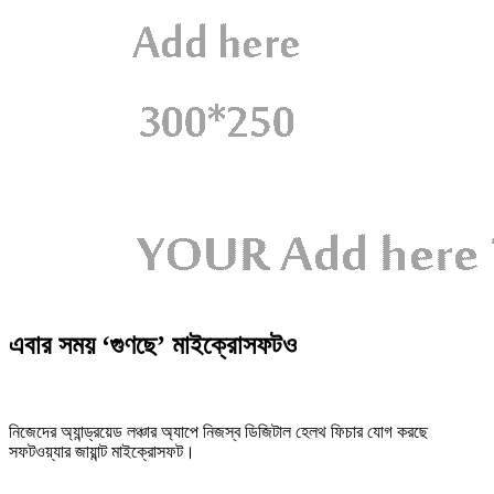
এবার সময় ‘গুণছে’ মাইক্রোসফটও
নিজেদের অ্যান্ড্রয়েড লঞ্চার অ্যাপে নিজস্ব ডিজিটাল হেলথ ফিচার যোগ করছে
সফটওয়্যার জায়ান্ট মাইক্রোসফট।