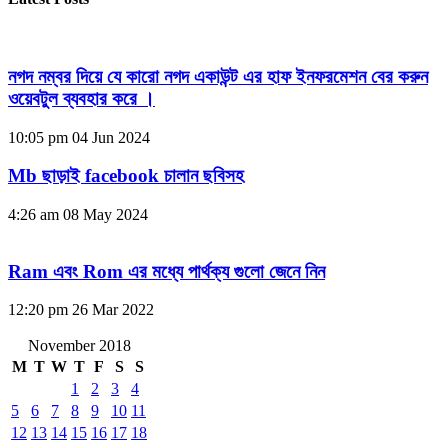
নগদ নম্বর দিয়ে যে কারো নগদ একাউন্ট এর হাফ ইনফরমেশন বের করুন
ওয়েবটুল ব্যবহার করে ।
10:05 pm
04 Jun 2024
Mb ছাড়াই facebook চালান ছবিসহ
4:26 am
08 May 2024
Ram এবং Rom এর মধ্যে পার্থক্য গুলো জেনে নিন
12:20 pm
26 Mar 2022
November 2018
M
T
W
T
F
S
S
1
2
3
4
5
6
7
8
9
10
11
12
13
14
15
16
17
18